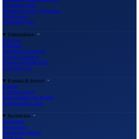
Zu meinen Orten
Widgets für meine Homepage
Wetterwissen
Wetterblick API
Unternehmen
Über uns
Roadmap
Wetterblick-Netzwerk
Unsere Sponsoren
Werben auf Wetterblick
Unterstütze uns
Kontakt & Service
Kontakt
Feedback geben
Wettergrafiken für Medien
Kundenportal Login
Rechtliches
Impressum
Datenschutz
Nutzungsrichtlinien
AGB App