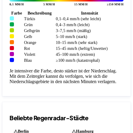
0,1 MM/H
5 MM/H
15 MM/H
≥150 MM/H
Farbe
Beschreibung
Intensität
Türkis
0,1–0,4 mm/h (sehr leicht)
Grün
0,4–3 mm/h (leicht)
Gelbgrün
3–7,5 mm/h (mäßig)
Gelb
5–10 mm/h (stark)
Orange
10–15 mm/h (sehr stark)
Rot
15–45 mm/h (heftig/Unwetter)
Violett
45–100 mm/h (extrem)
Blau
≥100 mm/h (katastrophal)
Je intensiver die Farbe, desto stärker ist der Niederschlag.
Mit dem Zeitregler kannst du verfolgen, wie sich die
Niederschlagsgebiete in den nächsten Minuten verlagern.
Beliebte Regenradar-Städte
Berlin
Hamburg