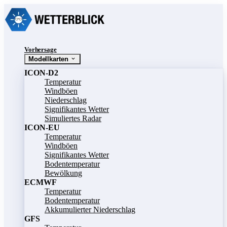
Vorhersage
Modellkarten
ICON-D2
Temperatur
Windböen
Niederschlag
Signifikantes Wetter
Simuliertes Radar
ICON-EU
Temperatur
Windböen
Signifikantes Wetter
Bodentemperatur
Bewölkung
ECMWF
Temperatur
Bodentemperatur
Akkumulierter Niederschlag
GFS