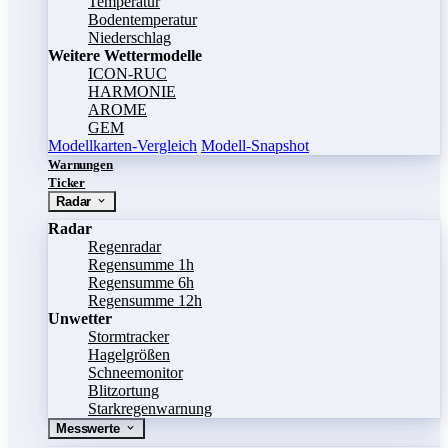
Temperatur
Bodentemperatur
Niederschlag
Weitere Wettermodelle
ICON-RUC
HARMONIE
AROME
GEM
Modellkarten-Vergleich
Modell-Snapshot
Warnungen
Ticker
Radar
Radar
Regenradar
Regensumme 1h
Regensumme 6h
Regensumme 12h
Unwetter
Stormtracker
Hagelgrößen
Schneemonitor
Blitzortung
Starkregenwarnung
Messwerte