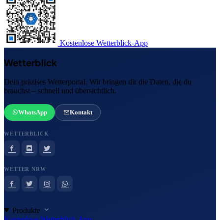
Kostenlose Wetterblick-App
Wetterblick
Dein präzises Wetterportal. Wir bringen dir die Daten, die du
brauchst – schnell und übersichtlich.
WhatsApp
Kontakt
WETTERBLICK
WETTER NRW
Produkte
Kostenlose Wetterblick-App