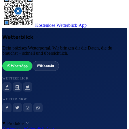
Kostenlose Wetterblick-App
Wetterblick
Dein präzises Wetterportal. Wir bringen dir die Daten, die du
brauchst – schnell und übersichtlich.
WhatsApp
Kontakt
WETTERBLICK
WETTER NRW
Produkte
Kostenlose Wetterblick-App