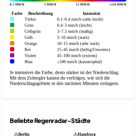
0,1 MM/H
5 MM/H
15 MM/H
≥150 MM/H
Farbe
Beschreibung
Intensität
Türkis
0,1–0,4 mm/h (sehr leicht)
Grün
0,4–3 mm/h (leicht)
Gelbgrün
3–7,5 mm/h (mäßig)
Gelb
5–10 mm/h (stark)
Orange
10–15 mm/h (sehr stark)
Rot
15–45 mm/h (heftig/Unwetter)
Violett
45–100 mm/h (extrem)
Blau
≥100 mm/h (katastrophal)
Je intensiver die Farbe, desto stärker ist der Niederschlag.
Mit dem Zeitregler kannst du verfolgen, wie sich die
Niederschlagsgebiete in den nächsten Minuten verlagern.
Beliebte Regenradar-Städte
Berlin
Hamburg