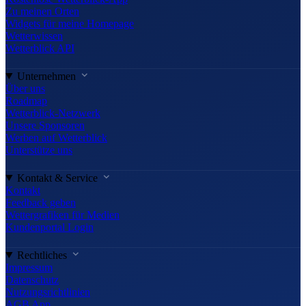
Zu meinen Orten
Widgets für meine Homepage
Wetterwissen
Wetterblick API
Unternehmen
Über uns
Roadmap
Wetterblick-Netzwerk
Unsere Sponsoren
Werben auf Wetterblick
Unterstütze uns
Kontakt & Service
Kontakt
Feedback geben
Wettergrafiken für Medien
Kundenportal Login
Rechtliches
Impressum
Datenschutz
Nutzungsrichtlinien
AGB App