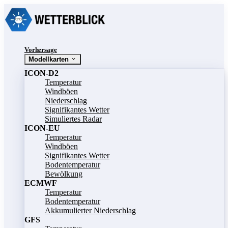
Vorhersage
Modellkarten
ICON-D2
Temperatur
Windböen
Niederschlag
Signifikantes Wetter
Simuliertes Radar
ICON-EU
Temperatur
Windböen
Signifikantes Wetter
Bodentemperatur
Bewölkung
ECMWF
Temperatur
Bodentemperatur
Akkumulierter Niederschlag
GFS