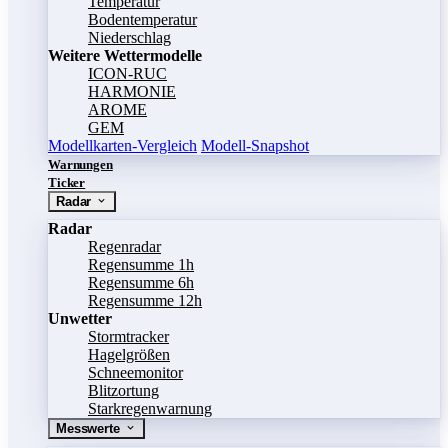
Temperatur
Bodentemperatur
Niederschlag
Weitere Wettermodelle
ICON-RUC
HARMONIE
AROME
GEM
Modellkarten-Vergleich
Modell-Snapshot
Warnungen
Ticker
Radar
Radar
Regenradar
Regensumme 1h
Regensumme 6h
Regensumme 12h
Unwetter
Stormtracker
Hagelgrößen
Schneemonitor
Blitzortung
Starkregenwarnung
Messwerte