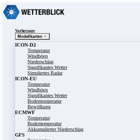
Vorhersage
Modellkarten
ICON-D2
Temperatur
Windböen
Niederschlag
Signifikantes Wetter
Simuliertes Radar
ICON-EU
Temperatur
Windböen
Signifikantes Wetter
Bodentemperatur
Bewölkung
ECMWF
Temperatur
Bodentemperatur
Akkumulierter Niederschlag
GFS