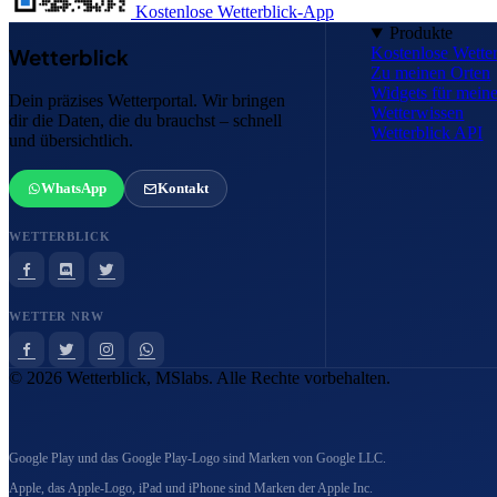
Kostenlose Wetterblick-App
Produkte
Kostenlose Wette
Wetterblick
Zu meinen Orten
Widgets für mei
Dein präzises Wetterportal. Wir bringen
Wetterwissen
dir die Daten, die du brauchst – schnell
Wetterblick API
und übersichtlich.
WhatsApp
Kontakt
WETTERBLICK
WETTER NRW
© 2026 Wetterblick, MSlabs. Alle Rechte vorbehalten.
Google Play und das Google Play-Logo sind Marken von Google LLC.
Apple, das Apple-Logo, iPad und iPhone sind Marken der Apple Inc.