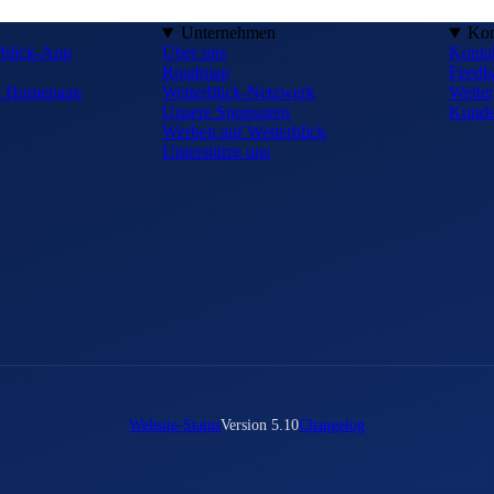
Unternehmen
Kon
rblick-App
Über uns
Konta
Roadmap
Feedb
ne Homepage
Wetterblick-Netzwerk
Wetter
Unsere Sponsoren
Kunde
Werben auf Wetterblick
Unterstütze uns
Website-Status
Version 5.10
Changelog