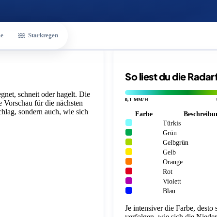
e
Starkregen
So liest du die Rada
gnet, schneit oder hagelt. Die
0,1 MM/H
ne Vorschau für die nächsten
chlag, sondern auch, wie sich
Farbe
Beschreibu
Türkis
Grün
Gelbgrün
Gelb
Orange
Rot
Violett
Blau
Je intensiver die Farbe, desto
verfolgen, wie sich die Niede