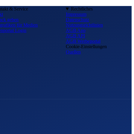
takt & Service
Rechtliches
kt
Impressum
ack geben
Datenschutz
grafiken für Medien
Nutzungsrichtlinien
nportal Login
AGB App
AGB API
AGB Werbeportal
Cookie-Einstellungen
Quellen