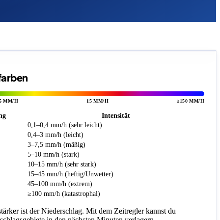
rfarben
5 MM/H
15 MM/H
≥150 MM/H
ng
Intensität
0,1–0,4 mm/h (sehr leicht)
0,4–3 mm/h (leicht)
3–7,5 mm/h (mäßig)
5–10 mm/h (stark)
10–15 mm/h (sehr stark)
15–45 mm/h (heftig/Unwetter)
45–100 mm/h (extrem)
≥100 mm/h (katastrophal)
 stärker ist der Niederschlag. Mit dem Zeitregler kannst du
rschlagsgebiete in den nächsten Minuten verlagern.