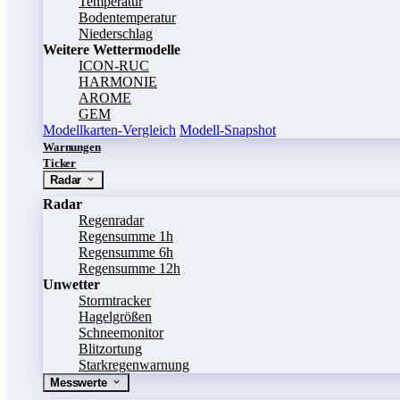
Temperatur
Bodentemperatur
Niederschlag
Weitere Wettermodelle
ICON-RUC
HARMONIE
AROME
GEM
Modellkarten-Vergleich
Modell-Snapshot
Warnungen
Ticker
Radar
Radar
Regenradar
Regensumme 1h
Regensumme 6h
Regensumme 12h
Unwetter
Stormtracker
Hagelgrößen
Schneemonitor
Blitzortung
Starkregenwarnung
Messwerte