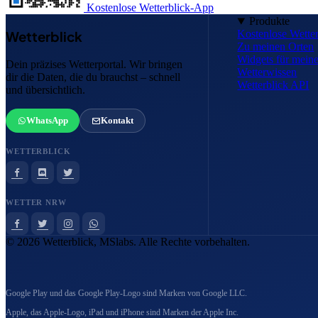
Kostenlose Wetterblick-App
Produkte
Kostenlose Wette
Wetterblick
Zu meinen Orten
Widgets für mei
Dein präzises Wetterportal. Wir bringen
Wetterwissen
dir die Daten, die du brauchst – schnell
Wetterblick API
und übersichtlich.
WhatsApp
Kontakt
WETTERBLICK
WETTER NRW
© 2026 Wetterblick, MSlabs. Alle Rechte vorbehalten.
Google Play und das Google Play-Logo sind Marken von Google LLC.
Apple, das Apple-Logo, iPad und iPhone sind Marken der Apple Inc.