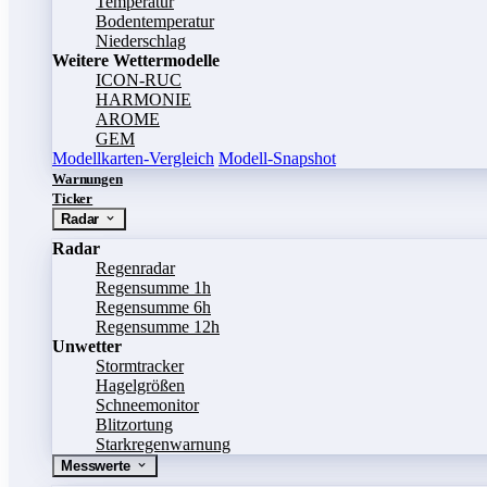
Temperatur
Bodentemperatur
Niederschlag
Weitere Wettermodelle
ICON-RUC
HARMONIE
AROME
GEM
Modellkarten-Vergleich
Modell-Snapshot
Warnungen
Ticker
Radar
Radar
Regenradar
Regensumme 1h
Regensumme 6h
Regensumme 12h
Unwetter
Stormtracker
Hagelgrößen
Schneemonitor
Blitzortung
Starkregenwarnung
Messwerte