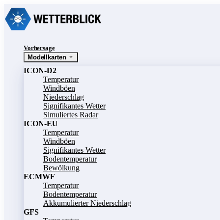
Vorhersage
Modellkarten
ICON-D2
Temperatur
Windböen
Niederschlag
Signifikantes Wetter
Simuliertes Radar
ICON-EU
Temperatur
Windböen
Signifikantes Wetter
Bodentemperatur
Bewölkung
ECMWF
Temperatur
Bodentemperatur
Akkumulierter Niederschlag
GFS