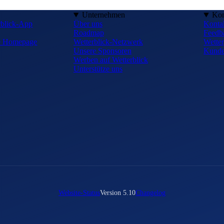
Unternehmen
Kon
rblick-App
Über uns
Konta
Roadmap
Feedb
ne Homepage
Wetterblick-Netzwerk
Wetter
Unsere Sponsoren
Kunde
Werben auf Wetterblick
Unterstütze uns
Website-Status
Version 5.10
Changelog