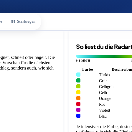
e
Starkregen
So liest du die Rada
gnet, schneit oder hagelt. Die
0,1 MM/H
ne Vorschau für die nächsten
chlag, sondern auch, wie sich
Farbe
Beschreibu
Türkis
Grün
Gelbgrün
Gelb
Orange
Rot
Violett
Blau
Je intensiver die Farbe, desto
verfolgen, wie sich die Niede