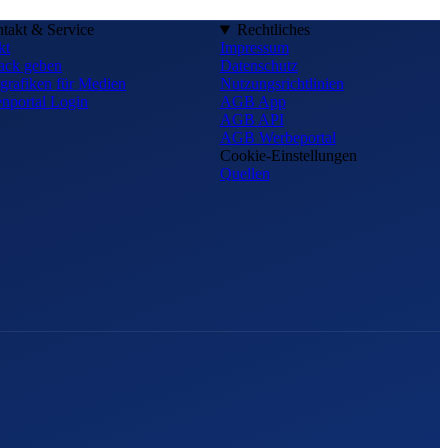
takt & Service
Rechtliches
kt
Impressum
ack geben
Datenschutz
grafiken für Medien
Nutzungsrichtlinien
nportal Login
AGB App
AGB API
AGB Werbeportal
Cookie-Einstellungen
Quellen