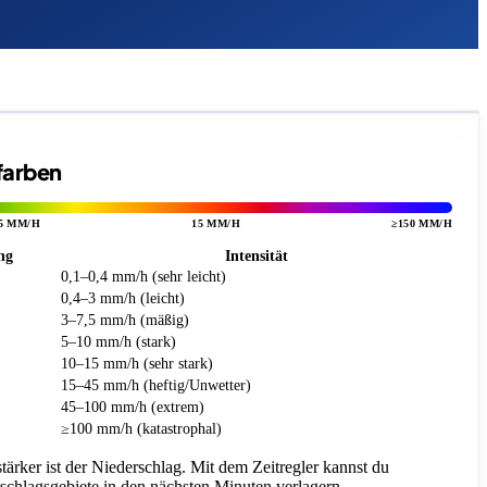
rfarben
5 MM/H
15 MM/H
≥150 MM/H
ng
Intensität
0,1–0,4 mm/h (sehr leicht)
0,4–3 mm/h (leicht)
3–7,5 mm/h (mäßig)
5–10 mm/h (stark)
10–15 mm/h (sehr stark)
15–45 mm/h (heftig/Unwetter)
45–100 mm/h (extrem)
≥100 mm/h (katastrophal)
 stärker ist der Niederschlag. Mit dem Zeitregler kannst du
rschlagsgebiete in den nächsten Minuten verlagern.