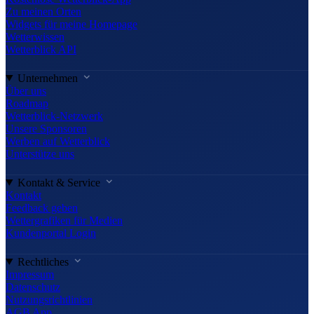
Zu meinen Orten
Widgets für meine Homepage
Wetterwissen
Wetterblick API
Unternehmen
Über uns
Roadmap
Wetterblick-Netzwerk
Unsere Sponsoren
Werben auf Wetterblick
Unterstütze uns
Kontakt & Service
Kontakt
Feedback geben
Wettergrafiken für Medien
Kundenportal Login
Rechtliches
Impressum
Datenschutz
Nutzungsrichtlinien
AGB App