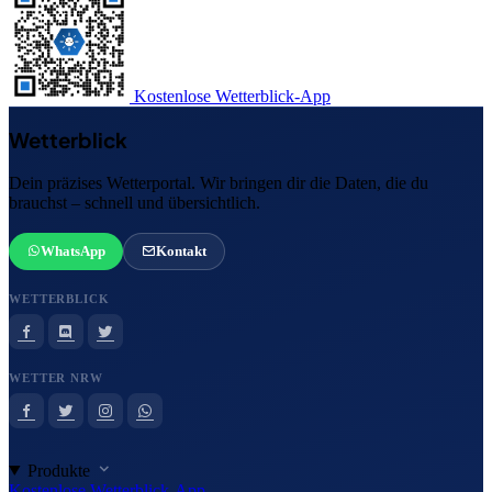
Kostenlose Wetterblick-App
Wetterblick
Dein präzises Wetterportal. Wir bringen dir die Daten, die du
brauchst – schnell und übersichtlich.
WhatsApp
Kontakt
WETTERBLICK
WETTER NRW
Produkte
Kostenlose Wetterblick-App