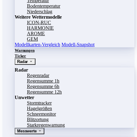
Temperatur
Bodentemperatur
Niederschlag
Weitere Wettermodelle
ICON-RUC
HARMONIE
AROME
GEM
Modellkarten-Vergleich
Modell-Snapshot
Warnungen
Ticker
Radar
Radar
Regenradar
Regensumme 1h
Regensumme 6h
Regensumme 12h
Unwetter
Stormtracker
Hagelgrößen
Schneemonitor
Blitzortung
Starkregenwarnung
Messwerte