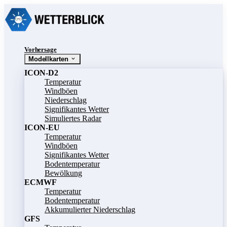
Vorhersage
Modellkarten
ICON-D2
Temperatur
Windböen
Niederschlag
Signifikantes Wetter
Simuliertes Radar
ICON-EU
Temperatur
Windböen
Signifikantes Wetter
Bodentemperatur
Bewölkung
ECMWF
Temperatur
Bodentemperatur
Akkumulierter Niederschlag
GFS