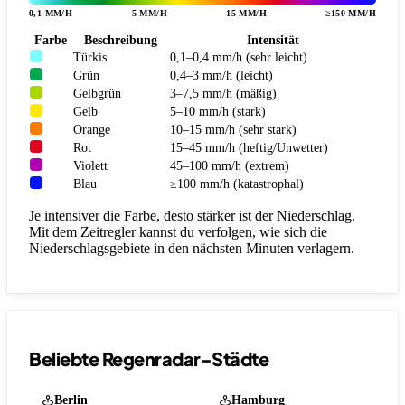
0,1 MM/H
5 MM/H
15 MM/H
≥150 MM/H
Farbe
Beschreibung
Intensität
Türkis
0,1–0,4 mm/h (sehr leicht)
Grün
0,4–3 mm/h (leicht)
Gelbgrün
3–7,5 mm/h (mäßig)
Gelb
5–10 mm/h (stark)
Orange
10–15 mm/h (sehr stark)
Rot
15–45 mm/h (heftig/Unwetter)
Violett
45–100 mm/h (extrem)
Blau
≥100 mm/h (katastrophal)
Je intensiver die Farbe, desto stärker ist der Niederschlag.
Mit dem Zeitregler kannst du verfolgen, wie sich die
Niederschlagsgebiete in den nächsten Minuten verlagern.
Beliebte Regenradar-Städte
Berlin
Hamburg