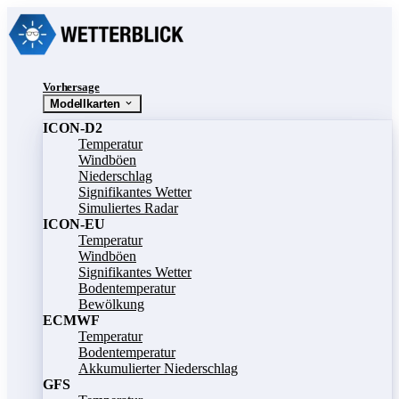
Vorhersage
Modellkarten
ICON-D2
Temperatur
Windböen
Niederschlag
Signifikantes Wetter
Simuliertes Radar
ICON-EU
Temperatur
Windböen
Signifikantes Wetter
Bodentemperatur
Bewölkung
ECMWF
Temperatur
Bodentemperatur
Akkumulierter Niederschlag
GFS