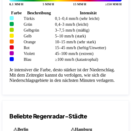
0,1 MM/H
5 MM/H
15 MM/H
≥150 MM/H
Farbe
Beschreibung
Intensität
Türkis
0,1–0,4 mm/h (sehr leicht)
Grün
0,4–3 mm/h (leicht)
Gelbgrün
3–7,5 mm/h (mäßig)
Gelb
5–10 mm/h (stark)
Orange
10–15 mm/h (sehr stark)
Rot
15–45 mm/h (heftig/Unwetter)
Violett
45–100 mm/h (extrem)
Blau
≥100 mm/h (katastrophal)
Je intensiver die Farbe, desto stärker ist der Niederschlag.
Mit dem Zeitregler kannst du verfolgen, wie sich die
Niederschlagsgebiete in den nächsten Minuten verlagern.
Beliebte Regenradar-Städte
Berlin
Hamburg