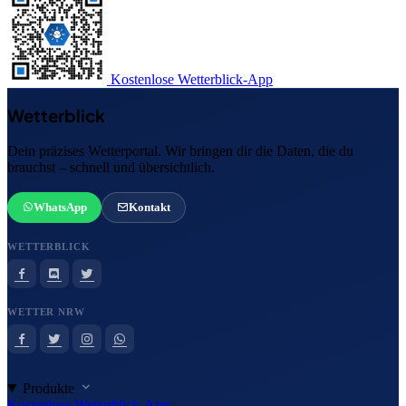
Kostenlose Wetterblick-App
Wetterblick
Dein präzises Wetterportal. Wir bringen dir die Daten, die du
brauchst – schnell und übersichtlich.
WhatsApp
Kontakt
WETTERBLICK
WETTER NRW
Produkte
Kostenlose Wetterblick-App