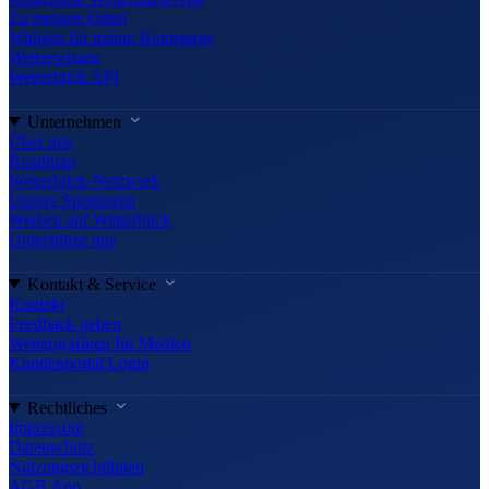
Zu meinen Orten
Widgets für meine Homepage
Wetterwissen
Wetterblick API
Unternehmen
Über uns
Roadmap
Wetterblick-Netzwerk
Unsere Sponsoren
Werben auf Wetterblick
Unterstütze uns
Kontakt & Service
Kontakt
Feedback geben
Wettergrafiken für Medien
Kundenportal Login
Rechtliches
Impressum
Datenschutz
Nutzungsrichtlinien
AGB App