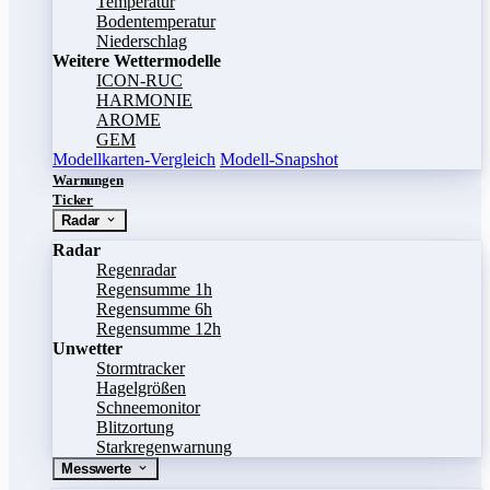
Temperatur
Bodentemperatur
Niederschlag
Weitere Wettermodelle
ICON-RUC
HARMONIE
AROME
GEM
Modellkarten-Vergleich
Modell-Snapshot
Warnungen
Ticker
Radar
Radar
Regenradar
Regensumme 1h
Regensumme 6h
Regensumme 12h
Unwetter
Stormtracker
Hagelgrößen
Schneemonitor
Blitzortung
Starkregenwarnung
Messwerte