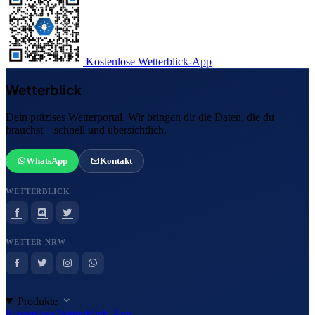
Kostenlose Wetterblick-App
Wetterblick
Dein präzises Wetterportal. Wir bringen dir die Daten, die du
brauchst – schnell und übersichtlich.
WhatsApp
Kontakt
WETTERBLICK
WETTER NRW
Produkte
Kostenlose Wetterblick-App