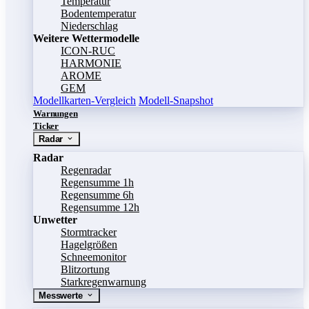
Temperatur
Bodentemperatur
Niederschlag
Weitere Wettermodelle
ICON-RUC
HARMONIE
AROME
GEM
Modellkarten-Vergleich
Modell-Snapshot
Warnungen
Ticker
Radar
Radar
Regenradar
Regensumme 1h
Regensumme 6h
Regensumme 12h
Unwetter
Stormtracker
Hagelgrößen
Schneemonitor
Blitzortung
Starkregenwarnung
Messwerte