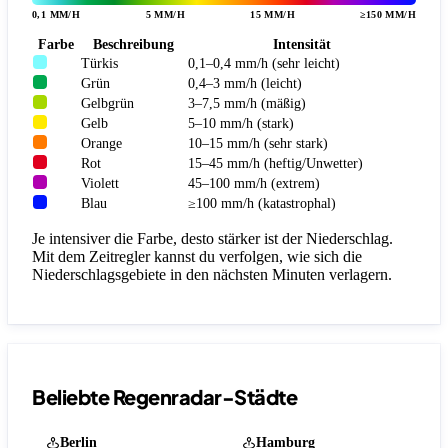
0,1 MM/H
5 MM/H
15 MM/H
≥150 MM/H
Farbe
Beschreibung
Intensität
Türkis
0,1–0,4 mm/h (sehr leicht)
Grün
0,4–3 mm/h (leicht)
Gelbgrün
3–7,5 mm/h (mäßig)
Gelb
5–10 mm/h (stark)
Orange
10–15 mm/h (sehr stark)
Rot
15–45 mm/h (heftig/Unwetter)
Violett
45–100 mm/h (extrem)
Blau
≥100 mm/h (katastrophal)
Je intensiver die Farbe, desto stärker ist der Niederschlag.
Mit dem Zeitregler kannst du verfolgen, wie sich die
Niederschlagsgebiete in den nächsten Minuten verlagern.
Beliebte Regenradar-Städte
Berlin
Hamburg