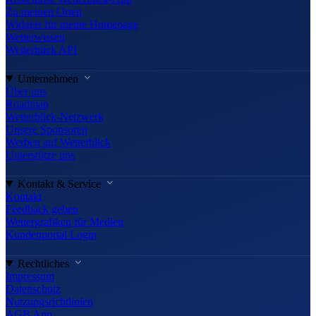
Zu meinen Orten
Widgets für meine Homepage
Wetterwissen
Wetterblick API
Unternehmen
Über uns
Roadmap
Wetterblick-Netzwerk
Unsere Sponsoren
Werben auf Wetterblick
Unterstütze uns
Kontakt & Service
Kontakt
Feedback geben
Wettergrafiken für Medien
Kundenportal Login
Rechtliches
Impressum
Datenschutz
Nutzungsrichtlinien
AGB App