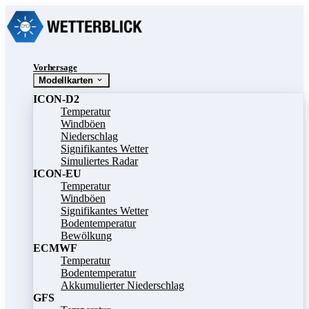
Vorhersage
Modellkarten
ICON-D2
Temperatur
Windböen
Niederschlag
Signifikantes Wetter
Simuliertes Radar
ICON-EU
Temperatur
Windböen
Signifikantes Wetter
Bodentemperatur
Bewölkung
ECMWF
Temperatur
Bodentemperatur
Akkumulierter Niederschlag
GFS