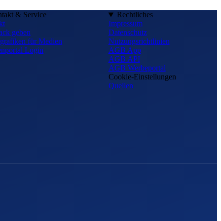
takt & Service
Rechtliches
kt
Impressum
ack geben
Datenschutz
grafiken für Medien
Nutzungsrichtlinien
nportal Login
AGB App
AGB API
AGB Werbeportal
Cookie-Einstellungen
Quellen