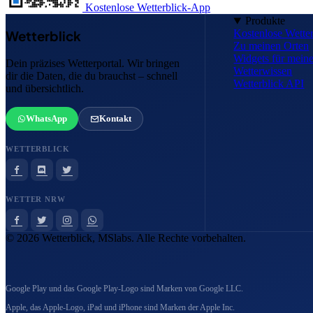
Kostenlose Wetterblick-App
Produkte
Kostenlose Wette
Wetterblick
Zu meinen Orten
Widgets für mei
Dein präzises Wetterportal. Wir bringen
Wetterwissen
dir die Daten, die du brauchst – schnell
Wetterblick API
und übersichtlich.
WhatsApp
Kontakt
WETTERBLICK
WETTER NRW
© 2026 Wetterblick, MSlabs. Alle Rechte vorbehalten.
Google Play und das Google Play-Logo sind Marken von Google LLC.
Apple, das Apple-Logo, iPad und iPhone sind Marken der Apple Inc.