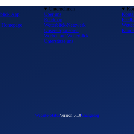
Unternehmen
Kon
rblick-App
Über uns
Konta
Roadmap
Feedb
ne Homepage
Wetterblick-Netzwerk
Wetter
Unsere Sponsoren
Kunde
Werben auf Wetterblick
Unterstütze uns
Website-Status
Version 5.10
Changelog