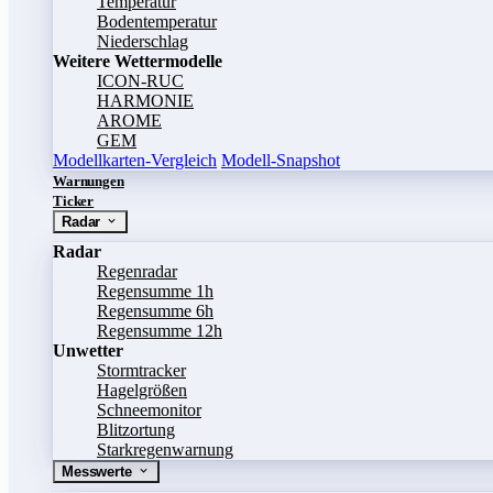
Temperatur
Bodentemperatur
Niederschlag
Weitere Wettermodelle
ICON-RUC
HARMONIE
AROME
GEM
Modellkarten-Vergleich
Modell-Snapshot
Warnungen
Ticker
Radar
Radar
Regenradar
Regensumme 1h
Regensumme 6h
Regensumme 12h
Unwetter
Stormtracker
Hagelgrößen
Schneemonitor
Blitzortung
Starkregenwarnung
Messwerte