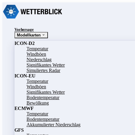
Vorhersage
Modellkarten
ICON-D2
Temperatur
Windböen
Niederschlag
Signifikantes Wetter
Simuliertes Radar
ICON-EU
Temperatur
Windböen
Signifikantes Wetter
Bodentemperatur
Bewölkung
ECMWF
Temperatur
Bodentemperatur
Akkumulierter Niederschlag
GFS