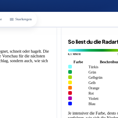
e
Starkregen
So liest du die Rada
gnet, schneit oder hagelt. Die
0,1 MM/H
ne Vorschau für die nächsten
chlag, sondern auch, wie sich
Farbe
Beschreibu
Türkis
Grün
Gelbgrün
Gelb
Orange
Rot
Violett
Blau
Je intensiver die Farbe, desto
verfolgen, wie sich die Niede