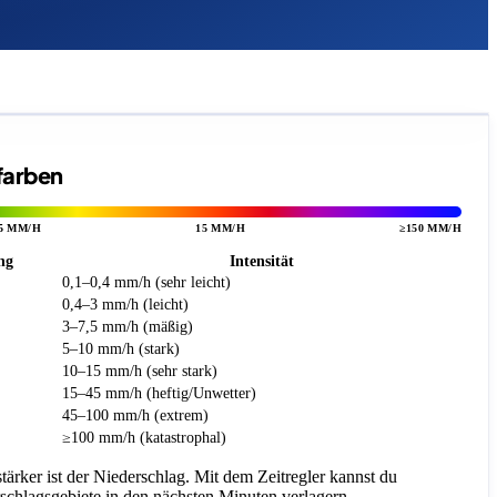
rfarben
5 MM/H
15 MM/H
≥150 MM/H
ng
Intensität
0,1–0,4 mm/h (sehr leicht)
0,4–3 mm/h (leicht)
3–7,5 mm/h (mäßig)
5–10 mm/h (stark)
10–15 mm/h (sehr stark)
15–45 mm/h (heftig/Unwetter)
45–100 mm/h (extrem)
≥100 mm/h (katastrophal)
 stärker ist der Niederschlag. Mit dem Zeitregler kannst du
rschlagsgebiete in den nächsten Minuten verlagern.