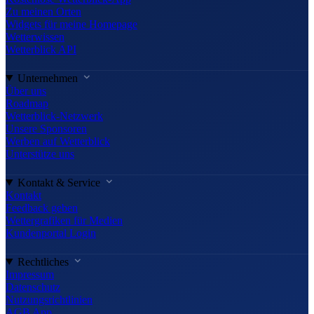
Zu meinen Orten
Widgets für meine Homepage
Wetterwissen
Wetterblick API
Unternehmen
Über uns
Roadmap
Wetterblick-Netzwerk
Unsere Sponsoren
Werben auf Wetterblick
Unterstütze uns
Kontakt & Service
Kontakt
Feedback geben
Wettergrafiken für Medien
Kundenportal Login
Rechtliches
Impressum
Datenschutz
Nutzungsrichtlinien
AGB App