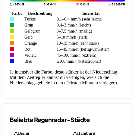
0,1 MM/H
5 MM/H
15 MM/H
≥150 MM/H
Farbe
Beschreibung
Intensität
Türkis
0,1–0,4 mm/h (sehr leicht)
Grün
0,4–3 mm/h (leicht)
Gelbgrün
3–7,5 mm/h (mäßig)
Gelb
5–10 mm/h (stark)
Orange
10–15 mm/h (sehr stark)
Rot
15–45 mm/h (heftig/Unwetter)
Violett
45–100 mm/h (extrem)
Blau
≥100 mm/h (katastrophal)
Je intensiver die Farbe, desto stärker ist der Niederschlag.
Mit dem Zeitregler kannst du verfolgen, wie sich die
Niederschlagsgebiete in den nächsten Minuten verlagern.
Beliebte Regenradar-Städte
Berlin
Hamburg