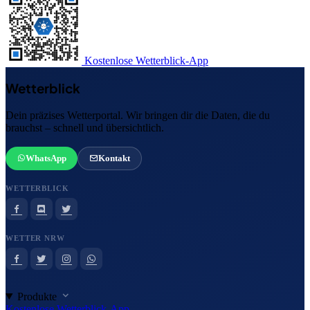
Kostenlose Wetterblick-App
Wetterblick
Dein präzises Wetterportal. Wir bringen dir die Daten, die du
brauchst – schnell und übersichtlich.
WhatsApp
Kontakt
WETTERBLICK
WETTER NRW
Produkte
Kostenlose Wetterblick-App