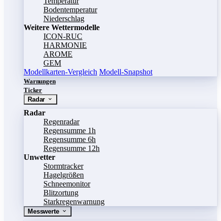
Temperatur
Bodentemperatur
Niederschlag
Weitere Wettermodelle
ICON-RUC
HARMONIE
AROME
GEM
Modellkarten-Vergleich
Modell-Snapshot
Warnungen
Ticker
Radar
Radar
Regenradar
Regensumme 1h
Regensumme 6h
Regensumme 12h
Unwetter
Stormtracker
Hagelgrößen
Schneemonitor
Blitzortung
Starkregenwarnung
Messwerte