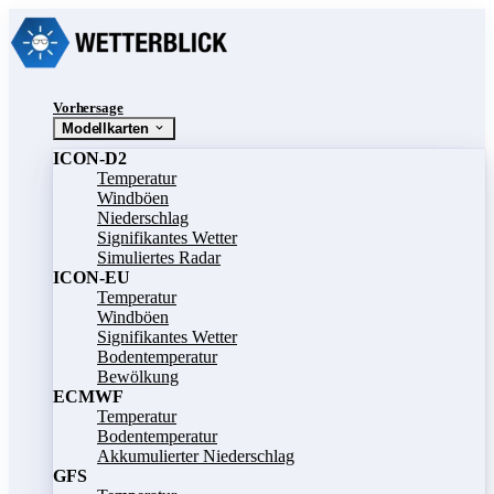
Vorhersage
Modellkarten
ICON-D2
Temperatur
Windböen
Niederschlag
Signifikantes Wetter
Simuliertes Radar
ICON-EU
Temperatur
Windböen
Signifikantes Wetter
Bodentemperatur
Bewölkung
ECMWF
Temperatur
Bodentemperatur
Akkumulierter Niederschlag
GFS