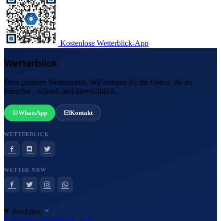
Kostenlose Wetterblick-App
Wetterblick
Dein präzises Wetterportal. Wir bringen dir die Daten, die du
brauchst – schnell und übersichtlich.
WhatsApp
Kontakt
WETTERBLICK
WETTER NRW
Produkte
Kostenlose Wetterblick-App