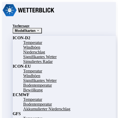
Vorhersage
Modellkarten
ICON-D2
Temperatur
Windböen
Niederschlag
Signifikantes Wetter
Simuliertes Radar
ICON-EU
Temperatur
Windböen
Signifikantes Wetter
Bodentemperatur
Bewölkung
ECMWF
Temperatur
Bodentemperatur
Akkumulierter Niederschlag
GFS