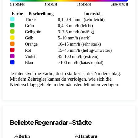
0,1 MM/H
5 MM/H
15 MM/H
≥150 MM/H
Farbe
Beschreibung
Intensität
Türkis
0,1–0,4 mm/h (sehr leicht)
Grün
0,4–3 mm/h (leicht)
Gelbgrün
3–7,5 mm/h (mäßig)
Gelb
5–10 mm/h (stark)
Orange
10–15 mm/h (sehr stark)
Rot
15–45 mm/h (heftig/Unwetter)
Violett
45–100 mm/h (extrem)
Blau
≥100 mm/h (katastrophal)
Je intensiver die Farbe, desto stärker ist der Niederschlag.
Mit dem Zeitregler kannst du verfolgen, wie sich die
Niederschlagsgebiete in den nächsten Minuten verlagern.
Beliebte Regenradar-Städte
Berlin
Hamburg