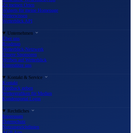
Zu meinen Orten
Widgets für meine Homepage
Wetterwissen
Wetterblick API
Unternehmen
Über uns
Roadmap
Wetterblick-Netzwerk
Unsere Sponsoren
Werben auf Wetterblick
Unterstütze uns
Kontakt & Service
Kontakt
Feedback geben
Wettergrafiken für Medien
Kundenportal Login
Rechtliches
Impressum
Datenschutz
Nutzungsrichtlinien
AGB App