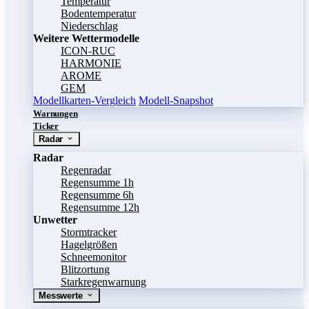
Temperatur
Bodentemperatur
Niederschlag
Weitere Wettermodelle
ICON-RUC
HARMONIE
AROME
GEM
Modellkarten-Vergleich
Modell-Snapshot
Warnungen
Ticker
Radar
Radar
Regenradar
Regensumme 1h
Regensumme 6h
Regensumme 12h
Unwetter
Stormtracker
Hagelgrößen
Schneemonitor
Blitzortung
Starkregenwarnung
Messwerte