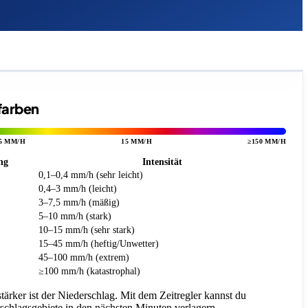
rfarben
5 MM/H
15 MM/H
≥150 MM/H
ng
Intensität
0,1–0,4 mm/h (sehr leicht)
0,4–3 mm/h (leicht)
3–7,5 mm/h (mäßig)
5–10 mm/h (stark)
10–15 mm/h (sehr stark)
15–45 mm/h (heftig/Unwetter)
45–100 mm/h (extrem)
≥100 mm/h (katastrophal)
 stärker ist der Niederschlag. Mit dem Zeitregler kannst du
rschlagsgebiete in den nächsten Minuten verlagern.