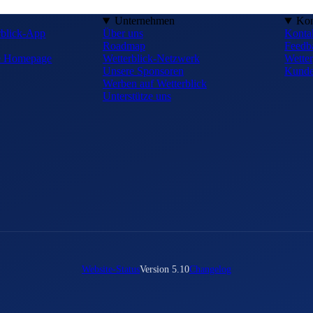
Unternehmen
Kon
rblick-App
Über uns
Konta
Roadmap
Feedb
ne Homepage
Wetterblick-Netzwerk
Wetter
Unsere Sponsoren
Kunde
Werben auf Wetterblick
Unterstütze uns
Website-Status
Version 5.10
Changelog