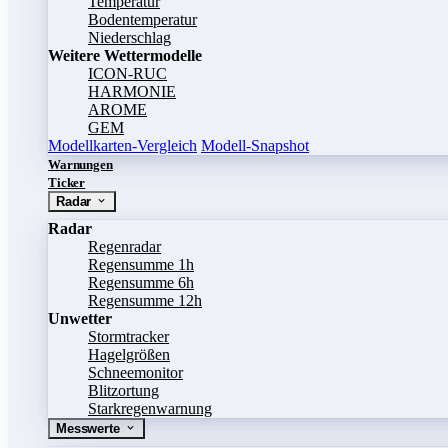
Temperatur
Bodentemperatur
Niederschlag
Weitere Wettermodelle
ICON-RUC
HARMONIE
AROME
GEM
Modellkarten-Vergleich
Modell-Snapshot
Warnungen
Ticker
Radar
Radar
Regenradar
Regensumme 1h
Regensumme 6h
Regensumme 12h
Unwetter
Stormtracker
Hagelgrößen
Schneemonitor
Blitzortung
Starkregenwarnung
Messwerte