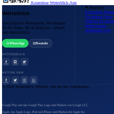
Kostenlose Wetterblick-App
Produkte
Kostenlose Wette
Wetterblick
Zu meinen Orten
Widgets für mei
Dein präzises Wetterportal. Wir bringen
Wetterwissen
dir die Daten, die du brauchst – schnell
Wetterblick API
und übersichtlich.
WhatsApp
Kontakt
WETTERBLICK
WETTER NRW
© 2026 Wetterblick, MSlabs. Alle Rechte vorbehalten.
Google Play und das Google Play-Logo sind Marken von Google LLC.
Apple, das Apple-Logo, iPad und iPhone sind Marken der Apple Inc.