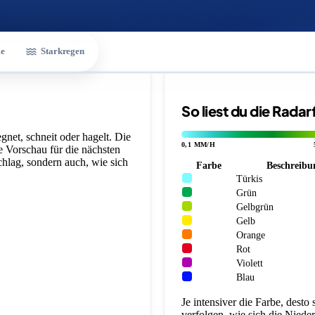
e
Starkregen
So liest du die Rada
gnet, schneit oder hagelt. Die
0,1 MM/H
ne Vorschau für die nächsten
chlag, sondern auch, wie sich
Farbe
Beschreibu
Türkis
Grün
Gelbgrün
Gelb
Orange
Rot
Violett
Blau
Je intensiver die Farbe, desto
verfolgen, wie sich die Niede