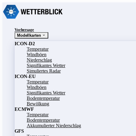
Vorhersage
Modellkarten
ICON-D2
Temperatur
Windböen
Niederschlag
Signifikantes Wetter
Simuliertes Radar
ICON-EU
Temperatur
Windböen
Signifikantes Wetter
Bodentemperatur
Bewölkung
ECMWF
Temperatur
Bodentemperatur
Akkumulierter Niederschlag
GFS