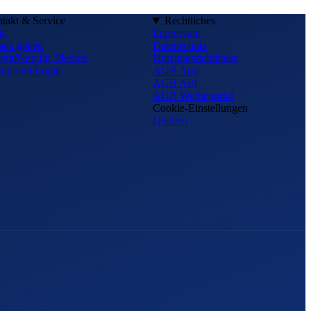
takt & Service
Rechtliches
kt
Impressum
ack geben
Datenschutz
grafiken für Medien
Nutzungsrichtlinien
nportal Login
AGB App
AGB API
AGB Werbeportal
Cookie-Einstellungen
Quellen