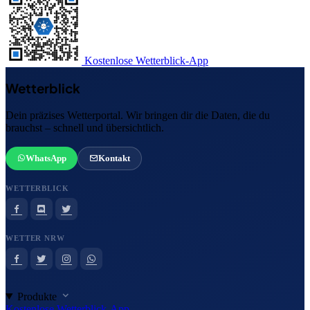
Kostenlose Wetterblick-App
Wetterblick
Dein präzises Wetterportal. Wir bringen dir die Daten, die du
brauchst – schnell und übersichtlich.
WhatsApp
Kontakt
WETTERBLICK
WETTER NRW
Produkte
Kostenlose Wetterblick-App