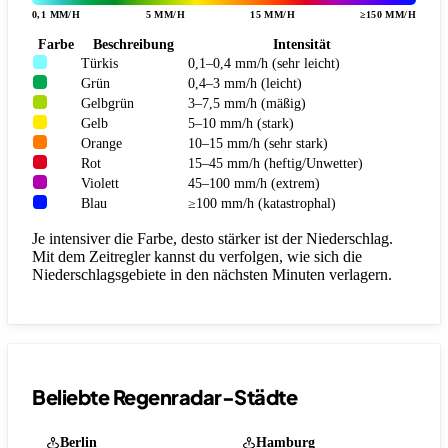
0,1 MM/H
5 MM/H
15 MM/H
≥150 MM/H
Farbe
Beschreibung
Intensität
Türkis
0,1–0,4 mm/h (sehr leicht)
Grün
0,4–3 mm/h (leicht)
Gelbgrün
3–7,5 mm/h (mäßig)
Gelb
5–10 mm/h (stark)
Orange
10–15 mm/h (sehr stark)
Rot
15–45 mm/h (heftig/Unwetter)
Violett
45–100 mm/h (extrem)
Blau
≥100 mm/h (katastrophal)
Je intensiver die Farbe, desto stärker ist der Niederschlag.
Mit dem Zeitregler kannst du verfolgen, wie sich die
Niederschlagsgebiete in den nächsten Minuten verlagern.
Beliebte Regenradar-Städte
Berlin
Hamburg