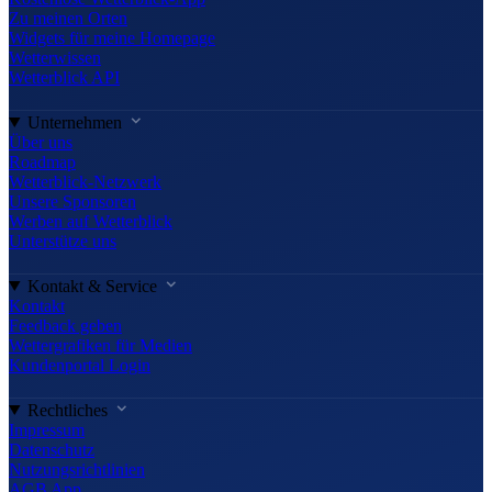
Zu meinen Orten
Widgets für meine Homepage
Wetterwissen
Wetterblick API
Unternehmen
Über uns
Roadmap
Wetterblick-Netzwerk
Unsere Sponsoren
Werben auf Wetterblick
Unterstütze uns
Kontakt & Service
Kontakt
Feedback geben
Wettergrafiken für Medien
Kundenportal Login
Rechtliches
Impressum
Datenschutz
Nutzungsrichtlinien
AGB App