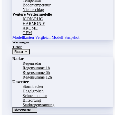
Temperatur
Bodentemperatur
Niederschlag
Weitere Wettermodelle
ICON-RUC
HARMONIE
AROME
GEM
Modellkarten-Vergleich
Modell-Snapshot
Warnungen
Ticker
Radar
Radar
Regenradar
Regensumme 1h
Regensumme 6h
Regensumme 12h
Unwetter
Stormtracker
Hagelgrößen
Schneemonitor
Blitzortung
Starkregenwarnung
Messwerte