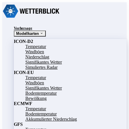
Vorhersage
Modellkarten
ICON-D2
Temperatur
Windböen
Niederschlag
Signifikantes Wetter
Simuliertes Radar
ICON-EU
Temperatur
Windböen
Signifikantes Wetter
Bodentemperatur
Bewölkung
ECMWF
Temperatur
Bodentemperatur
Akkumulierter Niederschlag
GFS