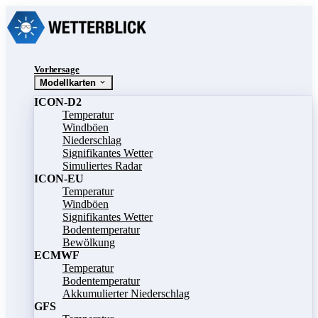
Vorhersage
Modellkarten
ICON-D2
Temperatur
Windböen
Niederschlag
Signifikantes Wetter
Simuliertes Radar
ICON-EU
Temperatur
Windböen
Signifikantes Wetter
Bodentemperatur
Bewölkung
ECMWF
Temperatur
Bodentemperatur
Akkumulierter Niederschlag
GFS