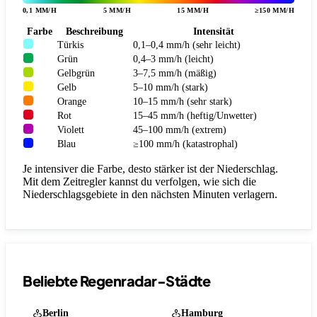
0,1 MM/H
5 MM/H
15 MM/H
≥150 MM/H
Farbe
Beschreibung
Intensität
Türkis
0,1–0,4 mm/h (sehr leicht)
Grün
0,4–3 mm/h (leicht)
Gelbgrün
3–7,5 mm/h (mäßig)
Gelb
5–10 mm/h (stark)
Orange
10–15 mm/h (sehr stark)
Rot
15–45 mm/h (heftig/Unwetter)
Violett
45–100 mm/h (extrem)
Blau
≥100 mm/h (katastrophal)
Je intensiver die Farbe, desto stärker ist der Niederschlag.
Mit dem Zeitregler kannst du verfolgen, wie sich die
Niederschlagsgebiete in den nächsten Minuten verlagern.
Beliebte Regenradar-Städte
Berlin
Hamburg