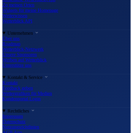
Zu meinen Orten
Widgets für meine Homepage
Wetterwissen
Wetterblick API
Unternehmen
Über uns
Roadmap
Wetterblick-Netzwerk
Unsere Sponsoren
Werben auf Wetterblick
Unterstütze uns
Kontakt & Service
Kontakt
Feedback geben
Wettergrafiken für Medien
Kundenportal Login
Rechtliches
Impressum
Datenschutz
Nutzungsrichtlinien
AGB App