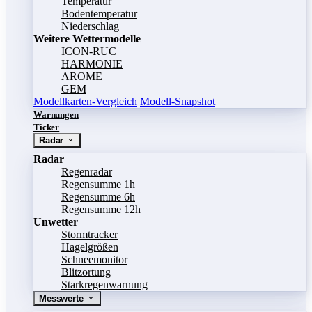
Temperatur
Bodentemperatur
Niederschlag
Weitere Wettermodelle
ICON-RUC
HARMONIE
AROME
GEM
Modellkarten-Vergleich
Modell-Snapshot
Warnungen
Ticker
Radar
Radar
Regenradar
Regensumme 1h
Regensumme 6h
Regensumme 12h
Unwetter
Stormtracker
Hagelgrößen
Schneemonitor
Blitzortung
Starkregenwarnung
Messwerte