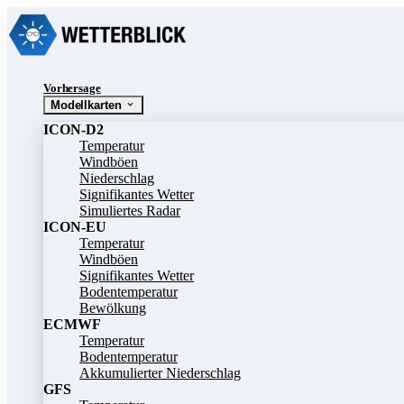
Vorhersage
Modellkarten
ICON-D2
Temperatur
Windböen
Niederschlag
Signifikantes Wetter
Simuliertes Radar
ICON-EU
Temperatur
Windböen
Signifikantes Wetter
Bodentemperatur
Bewölkung
ECMWF
Temperatur
Bodentemperatur
Akkumulierter Niederschlag
GFS