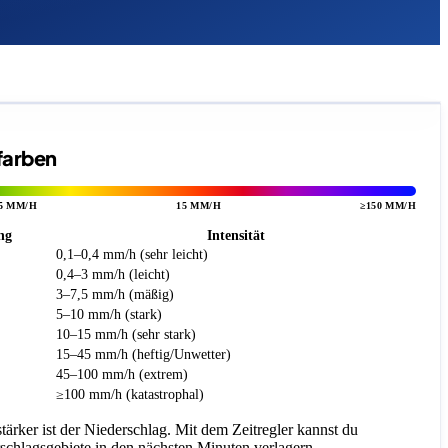
rfarben
5 MM/H
15 MM/H
≥150 MM/H
ng
Intensität
0,1–0,4 mm/h (sehr leicht)
0,4–3 mm/h (leicht)
3–7,5 mm/h (mäßig)
5–10 mm/h (stark)
10–15 mm/h (sehr stark)
15–45 mm/h (heftig/Unwetter)
45–100 mm/h (extrem)
≥100 mm/h (katastrophal)
 stärker ist der Niederschlag. Mit dem Zeitregler kannst du
rschlagsgebiete in den nächsten Minuten verlagern.