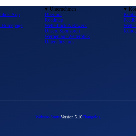
Unternehmen
Kon
rblick-App
Über uns
Konta
Roadmap
Feedb
ne Homepage
Wetterblick-Netzwerk
Wetter
Unsere Sponsoren
Kunde
Werben auf Wetterblick
Unterstütze uns
Website-Status
Version 5.10
Changelog