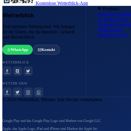
Kostenlose Wetterblick-App
Produkte
Kostenlose Wette
Wetterblick
Zu meinen Orten
Widgets für mei
Dein präzises Wetterportal. Wir bringen
Wetterwissen
dir die Daten, die du brauchst – schnell
Wetterblick API
und übersichtlich.
WhatsApp
Kontakt
WETTERBLICK
WETTER NRW
© 2026 Wetterblick, MSlabs. Alle Rechte vorbehalten.
Google Play und das Google Play-Logo sind Marken von Google LLC.
Apple, das Apple-Logo, iPad und iPhone sind Marken der Apple Inc.