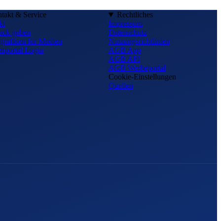
takt & Service
Rechtliches
kt
Impressum
ack geben
Datenschutz
grafiken für Medien
Nutzungsrichtlinien
nportal Login
AGB App
AGB API
AGB Werbeportal
Cookie-Einstellungen
Quellen