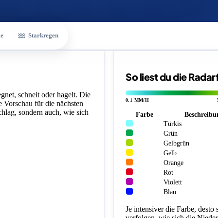
e
Starkregen
So liest du die Rada
gnet, schneit oder hagelt. Die
0,1 MM/H
ne Vorschau für die nächsten
chlag, sondern auch, wie sich
Farbe
Beschreibu
Türkis
Grün
Gelbgrün
Gelb
Orange
Rot
Violett
Blau
Je intensiver die Farbe, desto
verfolgen, wie sich die Niede