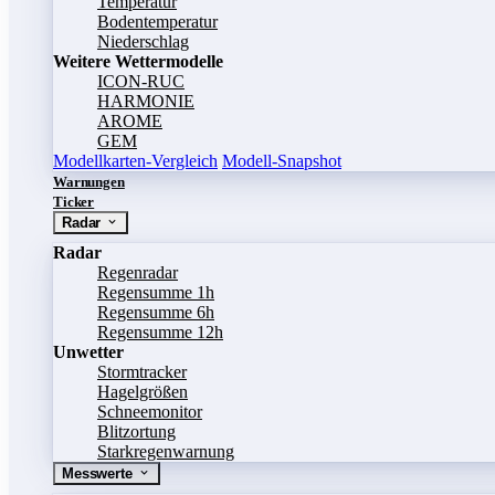
Temperatur
Bodentemperatur
Niederschlag
Weitere Wettermodelle
ICON-RUC
HARMONIE
AROME
GEM
Modellkarten-Vergleich
Modell-Snapshot
Warnungen
Ticker
Radar
Radar
Regenradar
Regensumme 1h
Regensumme 6h
Regensumme 12h
Unwetter
Stormtracker
Hagelgrößen
Schneemonitor
Blitzortung
Starkregenwarnung
Messwerte