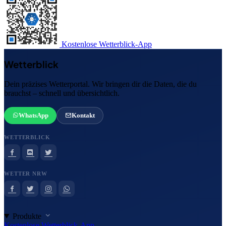
Kostenlose Wetterblick-App
Wetterblick
Dein präzises Wetterportal. Wir bringen dir die Daten, die du
brauchst – schnell und übersichtlich.
WhatsApp
Kontakt
WETTERBLICK
WETTER NRW
Produkte
Kostenlose Wetterblick-App