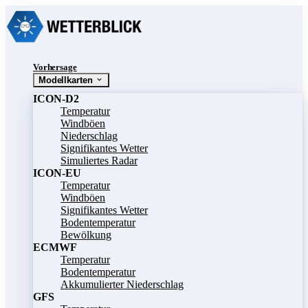
Vorhersage
Modellkarten
ICON-D2
Temperatur
Windböen
Niederschlag
Signifikantes Wetter
Simuliertes Radar
ICON-EU
Temperatur
Windböen
Signifikantes Wetter
Bodentemperatur
Bewölkung
ECMWF
Temperatur
Bodentemperatur
Akkumulierter Niederschlag
GFS