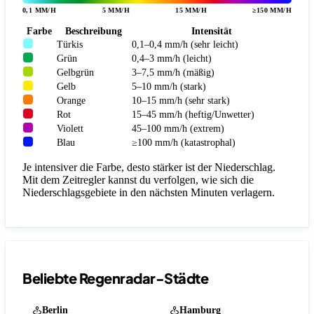
0,1 MM/H
5 MM/H
15 MM/H
≥150 MM/H
Farbe
Beschreibung
Intensität
Türkis
0,1–0,4 mm/h (sehr leicht)
Grün
0,4–3 mm/h (leicht)
Gelbgrün
3–7,5 mm/h (mäßig)
Gelb
5–10 mm/h (stark)
Orange
10–15 mm/h (sehr stark)
Rot
15–45 mm/h (heftig/Unwetter)
Violett
45–100 mm/h (extrem)
Blau
≥100 mm/h (katastrophal)
Je intensiver die Farbe, desto stärker ist der Niederschlag.
Mit dem Zeitregler kannst du verfolgen, wie sich die
Niederschlagsgebiete in den nächsten Minuten verlagern.
Beliebte Regenradar-Städte
Berlin
Hamburg