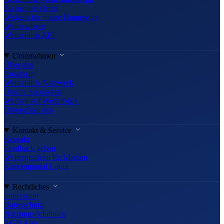
Zu meinen Orten
Widgets für meine Homepage
Wetterwissen
Wetterblick API
Unternehmen
Über uns
Roadmap
Wetterblick-Netzwerk
Unsere Sponsoren
Werben auf Wetterblick
Unterstütze uns
Kontakt & Service
Kontakt
Feedback geben
Wettergrafiken für Medien
Kundenportal Login
Rechtliches
Impressum
Datenschutz
Nutzungsrichtlinien
AGB App