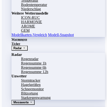
Temperatur
Bodentemperatur
Niederschlag
Weitere Wettermodelle
ICON-RUC
HARMONIE
AROME
GEM
Modellkarten-Vergleich
Modell-Snapshot
Warnungen
Ticker
Radar
Radar
Regenradar
Regensumme 1h
Regensumme 6h
Regensumme 12h
Unwetter
Stormtracker
Hagelgrößen
Schneemonitor
Blitzortung
Starkregenwarnung
Messwerte