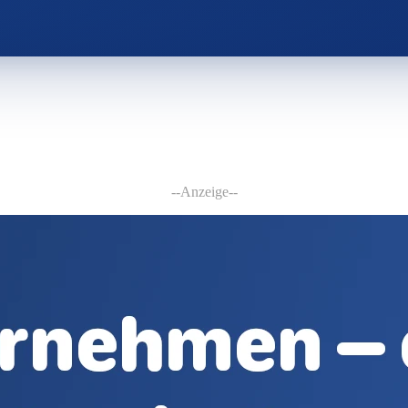
--Anzeige--