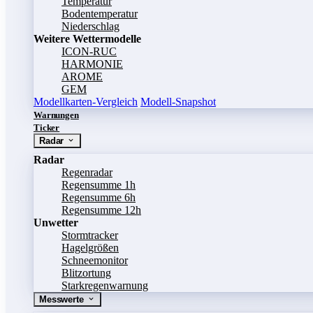
Temperatur
Bodentemperatur
Niederschlag
Weitere Wettermodelle
ICON-RUC
HARMONIE
AROME
GEM
Modellkarten-Vergleich
Modell-Snapshot
Warnungen
Ticker
Radar
Radar
Regenradar
Regensumme 1h
Regensumme 6h
Regensumme 12h
Unwetter
Stormtracker
Hagelgrößen
Schneemonitor
Blitzortung
Starkregenwarnung
Messwerte