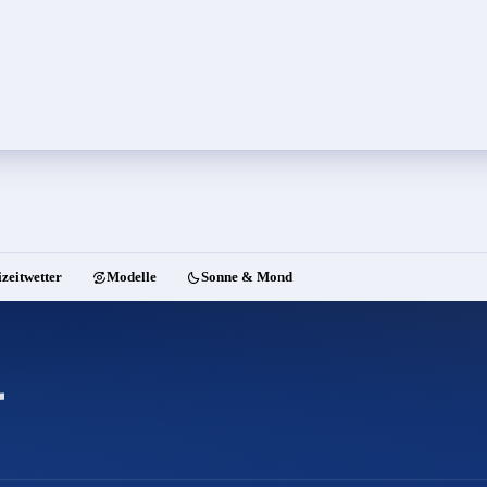
izeitwetter
Modelle
Sonne & Mond
r