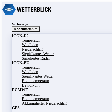
Vorhersage
Modellkarten
ICON-D2
Temperatur
Windböen
Niederschlag
Signifikantes Wetter
Simuliertes Radar
ICON-EU
Temperatur
Windböen
Signifikantes Wetter
Bodentemperatur
Bewölkung
ECMWF
Temperatur
Bodentemperatur
Akkumulierter Niederschlag
GFS