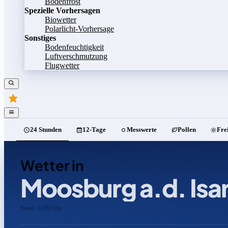
Bodenfrost
Spezielle Vorhersagen
Biowetter
Polarlicht-Vorhersage
Sonstiges
Bodenfeuchtigkeit
Luftverschmutzung
Flugwetter
24 Stunden
12-Tage
Messwerte
Pollen
Fre
Wetter in
Moosburg a.d. Isa
Stand: 11:00 Uhr