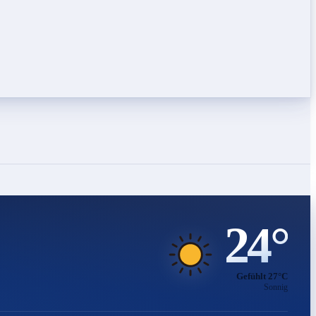
24°
Gefühlt 27°C
Sonnig