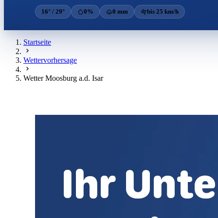
16° / 29°
0%
0 mm
bis 25 km/h
Startseite
Wettervorhersage
Wetter Moosburg a.d. Isar