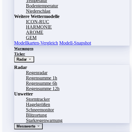
Temperatur
Bodentemperatur
Niederschlag
Weitere Wettermodelle
ICON-RUC
HARMONIE
AROME
GEM
Modellkarten-Vergleich
Modell-Snapshot
Warnungen
Ticker
Radar
Radar
Regenradar
Regensumme 1h
Regensumme 6h
Regensumme 12h
Unwetter
Stormtracker
Hagelgrößen
Schneemonitor
Blitzortung
Starkregenwarnung
Messwerte