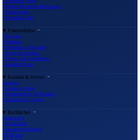
Zu meinen Orten
Widgets für meine Homepage
Wetterwissen
Wetterblick API
Unternehmen
Über uns
Roadmap
Wetterblick-Netzwerk
Unsere Sponsoren
Werben auf Wetterblick
Unterstütze uns
Kontakt & Service
Kontakt
Feedback geben
Wettergrafiken für Medien
Kundenportal Login
Rechtliches
Impressum
Datenschutz
Nutzungsrichtlinien
AGB App