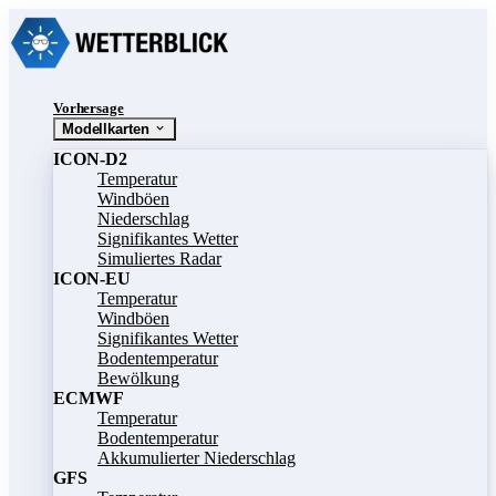
Vorhersage
Modellkarten
ICON-D2
Temperatur
Windböen
Niederschlag
Signifikantes Wetter
Simuliertes Radar
ICON-EU
Temperatur
Windböen
Signifikantes Wetter
Bodentemperatur
Bewölkung
ECMWF
Temperatur
Bodentemperatur
Akkumulierter Niederschlag
GFS