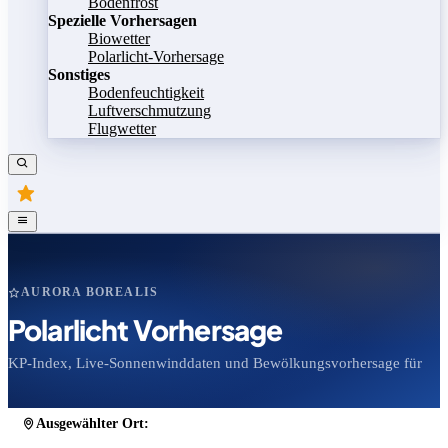
Bodenfrost
Spezielle Vorhersagen
Biowetter
Polarlicht-Vorhersage
Sonstiges
Bodenfeuchtigkeit
Luftverschmutzung
Flugwetter
AURORA BOREALIS
Polarlicht Vorhersage
KP-Index, Live-Sonnenwinddaten und Bewölkungsvorhersage für
Ausgewählter Ort:
Stadt ändern