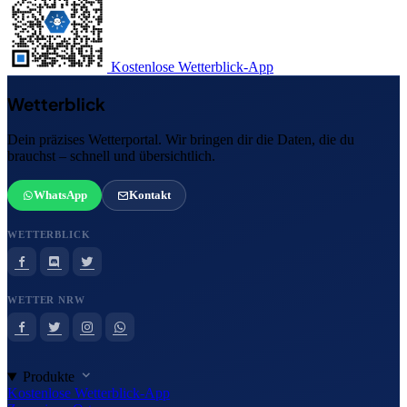
Kostenlose Wetterblick-App
Wetterblick
Dein präzises Wetterportal. Wir bringen dir die Daten, die du
brauchst – schnell und übersichtlich.
WhatsApp
Kontakt
WETTERBLICK
WETTER NRW
Produkte
Kostenlose Wetterblick-App