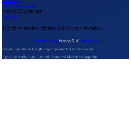
AGB API
AGB Werbeportal
Cookie-Einstellungen
Quellen
© 2026 Wetterblick, MSlabs. Alle Rechte vorbehalten.
Website-Status
Version 5.10
Changelog
Google Play und das Google Play-Logo sind Marken von Google LLC.
Apple, das Apple-Logo, iPad und iPhone sind Marken der Apple Inc.