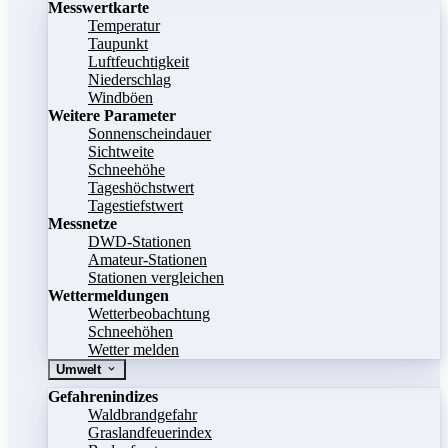
Messwertkarte
Temperatur
Taupunkt
Luftfeuchtigkeit
Niederschlag
Windböen
Weitere Parameter
Sonnenscheindauer
Sichtweite
Schneehöhe
Tageshöchstwert
Tagestiefstwert
Messnetze
DWD-Stationen
Amateur-Stationen
Stationen vergleichen
Wettermeldungen
Wetterbeobachtung
Schneehöhen
Wetter melden
Umwelt
Gefahrenindizes
Waldbrandgefahr
Graslandfeuerindex