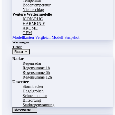
Temperatur
Bodentemperatur
Niederschlag
Weitere Wettermodelle
ICON-RUC
HARMONIE
AROME
GEM
Modellkarten-Vergleich
Modell-Snapshot
Warnungen
Ticker
Radar
Radar
Regenradar
Regensumme 1h
Regensumme 6h
Regensumme 12h
Unwetter
Stormtracker
Hagelgrößen
Schneemonitor
Blitzortung
Starkregenwarnung
Messwerte