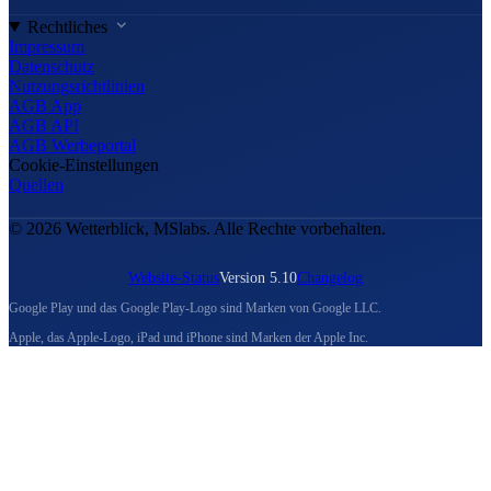
Rechtliches
Impressum
Datenschutz
Nutzungsrichtlinien
AGB App
AGB API
AGB Werbeportal
Cookie-Einstellungen
Quellen
© 2026 Wetterblick, MSlabs. Alle Rechte vorbehalten.
Website-Status
Version 5.10
Changelog
Google Play und das Google Play-Logo sind Marken von Google LLC.
Apple, das Apple-Logo, iPad und iPhone sind Marken der Apple Inc.