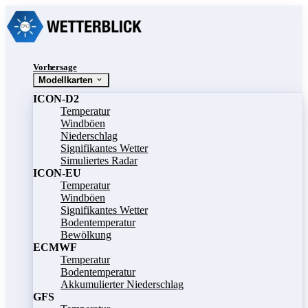
Vorhersage
Modellkarten
ICON-D2
Temperatur
Windböen
Niederschlag
Signifikantes Wetter
Simuliertes Radar
ICON-EU
Temperatur
Windböen
Signifikantes Wetter
Bodentemperatur
Bewölkung
ECMWF
Temperatur
Bodentemperatur
Akkumulierter Niederschlag
GFS