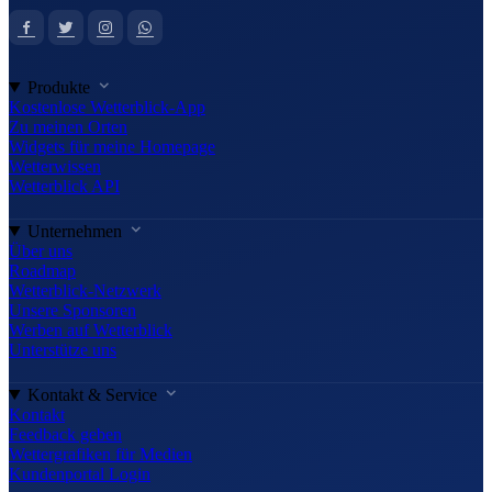
Produkte
Kostenlose Wetterblick-App
Zu meinen Orten
Widgets für meine Homepage
Wetterwissen
Wetterblick API
Unternehmen
Über uns
Roadmap
Wetterblick-Netzwerk
Unsere Sponsoren
Werben auf Wetterblick
Unterstütze uns
Kontakt & Service
Kontakt
Feedback geben
Wettergrafiken für Medien
Kundenportal Login