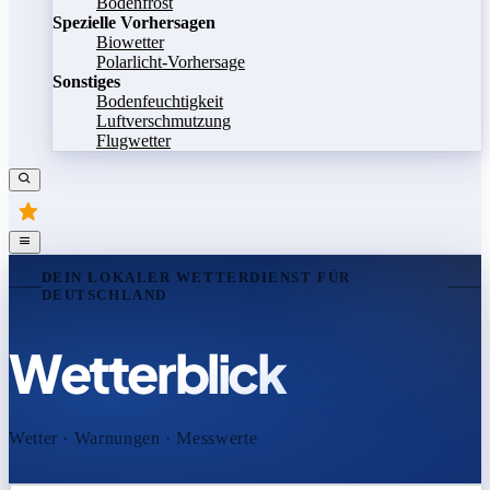
Bodenfrost
Spezielle Vorhersagen
Biowetter
Polarlicht-Vorhersage
Sonstiges
Bodenfeuchtigkeit
Luftverschmutzung
Flugwetter
DEIN LOKALER WETTERDIENST FÜR
DEUTSCHLAND
Wetterblick
Wetter · Warnungen · Messwerte