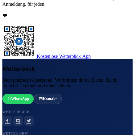
Anmeldung, für jeden.
❤️
Kostenlose Wetterblick-App
Wetterblick
Dein präzises Wetterportal. Wir bringen dir die Daten, die du
brauchst – schnell und übersichtlich.
WhatsApp
Kontakt
WETTERBLICK
WETTER NRW