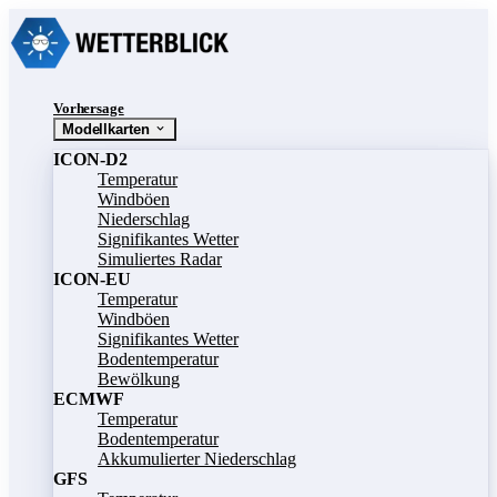
Vorhersage
Modellkarten
ICON-D2
Temperatur
Windböen
Niederschlag
Signifikantes Wetter
Simuliertes Radar
ICON-EU
Temperatur
Windböen
Signifikantes Wetter
Bodentemperatur
Bewölkung
ECMWF
Temperatur
Bodentemperatur
Akkumulierter Niederschlag
GFS