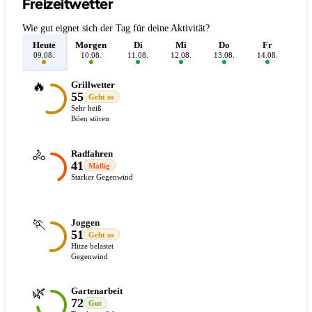
Freizeitwetter
Wie gut eignet sich der Tag für deine Aktivität?
Heute
Morgen
Di
Mi
Do
Fr
S
09.08.
10.08.
11.08.
12.08.
13.08.
14.08.
15.
🔥
Grillwetter
55
Geht so
Sehr heiß
Böen stören
🚴
Radfahren
41
Mäßig
Starker Gegenwind
🏃
Joggen
51
Geht so
Hitze belastet
Gegenwind
🌿
Gartenarbeit
72
Gut