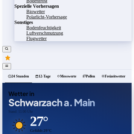
Bodenfrost
Spezielle Vorhersagen
Biowetter
Polarlicht-Vorhersage
Sonstiges
Bodenfeuchtigkeit
Luftverschmutzung
Flugwetter
24 Stunden
12-Tage
Messwerte
Pollen
Freizeitwetter
Wetter in
Schwarzach a. Main
Stand: 11:00 Uhr
27°
Gefühlt 29°C