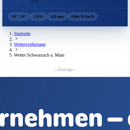
Sonnig
18° / 34°
0%
0 mm
bis 36 km/h
Startseite
Wettervorhersage
Wetter Schwarzach a. Main
--Anzeige--