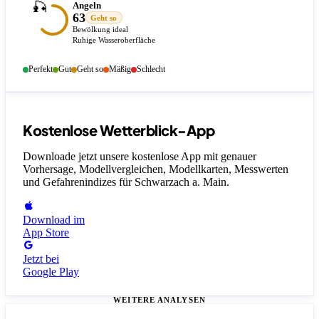
🎣
Angeln
63
Geht so
Bewölkung ideal
Ruhige Wasseroberfläche
Perfekt
Gut
Geht so
Mäßig
Schlecht
Kostenlose Wetterblick-App
Downloade jetzt unsere kostenlose App mit genauer
Vorhersage, Modellvergleichen, Modellkarten, Messwerten
und Gefahrenindizes
für Schwarzach a. Main
.
Download im
App Store
Jetzt bei
Google Play
WEITERE ANALYSEN