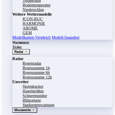
Temperatur
Bodentemperatur
Niederschlag
Weitere Wettermodelle
ICON-RUC
HARMONIE
AROME
GEM
Modellkarten-Vergleich
Modell-Snapshot
Warnungen
Ticker
Radar
Radar
Regenradar
Regensumme 1h
Regensumme 6h
Regensumme 12h
Unwetter
Stormtracker
Hagelgrößen
Schneemonitor
Blitzortung
Starkregenwarnung
Messwerte