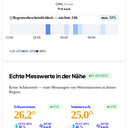
0%
0.0 mm
18 km/h
Regenwahrscheinlichkeit — nächste 24h
max. 53%
12:00
18:00
00:00
06:00
20–45%
45–65%
>80%
Echte Messwerte in der Nähe
ECHTZEIT
Keine Schätzwerte — reale Messungen von Wetterstationen in deiner
Region.
Schwarzenau
Sommerach
LIVE
LIVE
26.2°
25.0°
FEUCHTE
WIND
FEUCHTE
WIND
38 %
km/h
40 %
km/h