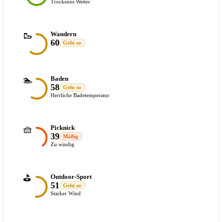
Trockenes Wetter
🥾
Wandern
60
Geht so
🏊
Baden
58
Geht so
Herrliche Badetemperatur
🧺
Picknick
39
Mäßig
Zu windig
⛳
Outdoor-Sport
51
Geht so
Starker Wind