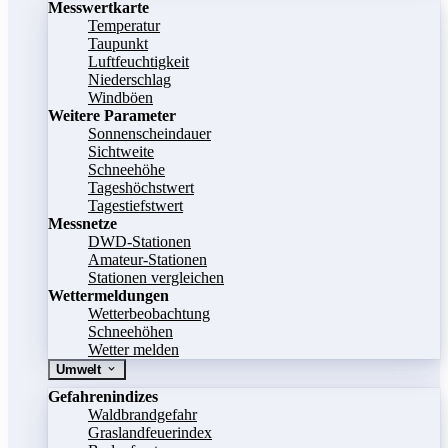
Messwertkarte
Temperatur
Taupunkt
Luftfeuchtigkeit
Niederschlag
Windböen
Weitere Parameter
Sonnenscheindauer
Sichtweite
Schneehöhe
Tageshöchstwert
Tagestiefstwert
Messnetze
DWD-Stationen
Amateur-Stationen
Stationen vergleichen
Wettermeldungen
Wetterbeobachtung
Schneehöhen
Wetter melden
Umwelt
Gefahrenindizes
Waldbrandgefahr
Graslandfeuerindex