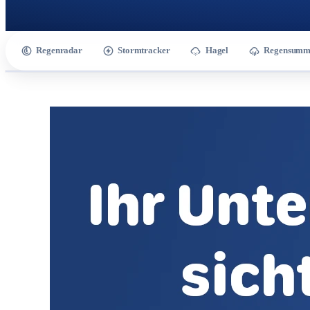
Regenradar
Stormtracker
Hagel
Regensumm