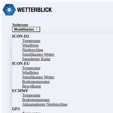
Vorhersage
Modellkarten
ICON-D2
Temperatur
Windböen
Niederschlag
Signifikantes Wetter
Simuliertes Radar
ICON-EU
Temperatur
Windböen
Signifikantes Wetter
Bodentemperatur
Bewölkung
ECMWF
Temperatur
Bodentemperatur
Akkumulierter Niederschlag
GFS