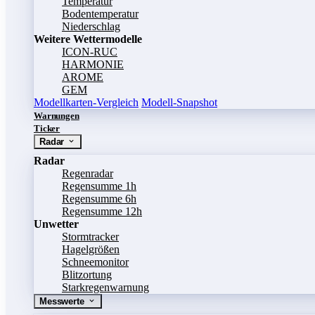
Temperatur
Bodentemperatur
Niederschlag
Weitere Wettermodelle
ICON-RUC
HARMONIE
AROME
GEM
Modellkarten-Vergleich
Modell-Snapshot
Warnungen
Ticker
Radar
Radar
Regenradar
Regensumme 1h
Regensumme 6h
Regensumme 12h
Unwetter
Stormtracker
Hagelgrößen
Schneemonitor
Blitzortung
Starkregenwarnung
Messwerte