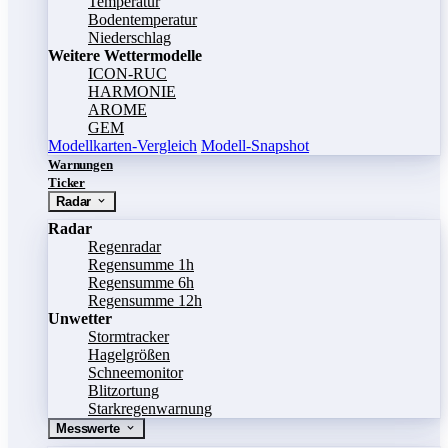
Temperatur
Bodentemperatur
Niederschlag
Weitere Wettermodelle
ICON-RUC
HARMONIE
AROME
GEM
Modellkarten-Vergleich
Modell-Snapshot
Warnungen
Ticker
Radar
Radar
Regenradar
Regensumme 1h
Regensumme 6h
Regensumme 12h
Unwetter
Stormtracker
Hagelgrößen
Schneemonitor
Blitzortung
Starkregenwarnung
Messwerte