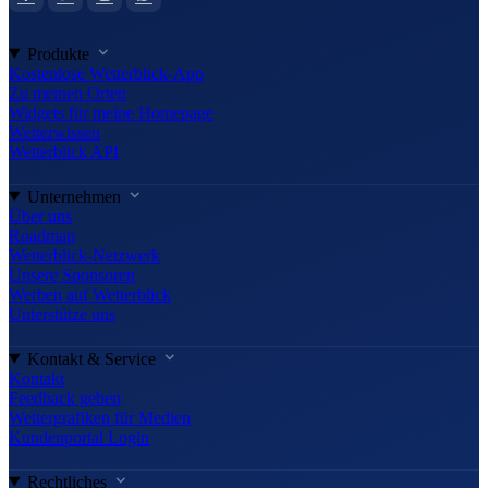
Produkte
Kostenlose Wetterblick-App
Zu meinen Orten
Widgets für meine Homepage
Wetterwissen
Wetterblick API
Unternehmen
Über uns
Roadmap
Wetterblick-Netzwerk
Unsere Sponsoren
Werben auf Wetterblick
Unterstütze uns
Kontakt & Service
Kontakt
Feedback geben
Wettergrafiken für Medien
Kundenportal Login
Rechtliches