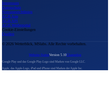
Impressum
Datenschutz
Nutzungsrichtlinien
AGB App
AGB API
AGB Werbeportal
Cookie-Einstellungen
Quellen
© 2026 Wetterblick, MSlabs. Alle Rechte vorbehalten.
Website-Status
Version 5.10
Changelog
Google Play und das Google Play-Logo sind Marken von Google LLC.
Apple, das Apple-Logo, iPad und iPhone sind Marken der Apple Inc.