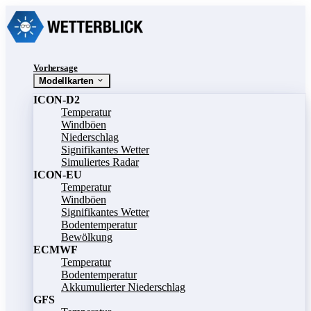
Vorhersage
Modellkarten
ICON-D2
Temperatur
Windböen
Niederschlag
Signifikantes Wetter
Simuliertes Radar
ICON-EU
Temperatur
Windböen
Signifikantes Wetter
Bodentemperatur
Bewölkung
ECMWF
Temperatur
Bodentemperatur
Akkumulierter Niederschlag
GFS