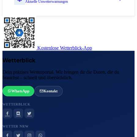
Aktuelle Unwetterwarnungen
Kostenlose Wetterblick-App
Wetterblick
Dein präzises Wetterportal. Wir bringen dir die Daten, die du
brauchst – schnell und übersichtlich.
WhatsApp
Kontakt
WETTERBLICK
WETTER NRW