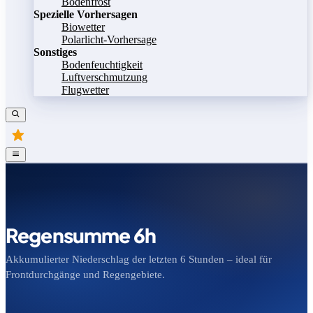
Bodenfrost
Spezielle Vorhersagen
Biowetter
Polarlicht-Vorhersage
Sonstiges
Bodenfeuchtigkeit
Luftverschmutzung
Flugwetter
Regensumme 6h
Akkumulierter Niederschlag der letzten 6 Stunden – ideal für
Frontdurchgänge und Regengebiete.
Bild speichern
Legende