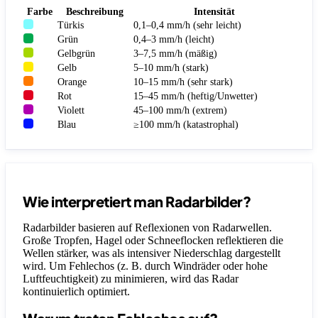
Farbe
Beschreibung
Intensität
Türkis
0,1–0,4 mm/h (sehr leicht)
Grün
0,4–3 mm/h (leicht)
Gelbgrün
3–7,5 mm/h (mäßig)
Gelb
5–10 mm/h (stark)
Orange
10–15 mm/h (sehr stark)
Rot
15–45 mm/h (heftig/Unwetter)
Violett
45–100 mm/h (extrem)
Blau
≥100 mm/h (katastrophal)
Wie interpretiert man Radarbilder?
Radarbilder basieren auf Reflexionen von Radarwellen.
Große Tropfen, Hagel oder Schneeflocken reflektieren die
Wellen stärker, was als intensiver Niederschlag dargestellt
wird. Um Fehlechos (z. B. durch Windräder oder hohe
Luftfeuchtigkeit) zu minimieren, wird das Radar
kontinuierlich optimiert.