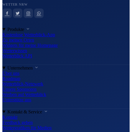
WETTER NRW
Produkte
Kostenlose Wetterblick-App
Zu meinen Orten
Widgets für meine Homepage
Wetterwissen
Wetterblick API
Unternehmen
Über uns
Roadmap
Wetterblick-Netzwerk
Unsere Sponsoren
Werben auf Wetterblick
Unterstütze uns
Kontakt & Service
Kontakt
Feedback geben
Wettergrafiken für Medien