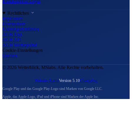
Kundenportal Login
Rechtliches
Impressum
Datenschutz
Nutzungsrichtlinien
AGB App
AGB API
AGB Werbeportal
Cookie-Einstellungen
Quellen
© 2026 Wetterblick, MSlabs. Alle Rechte vorbehalten.
Website-Status
Version 5.10
Changelog
Google Play und das Google Play-Logo sind Marken von Google LLC.
Apple, das Apple-Logo, iPad und iPhone sind Marken der Apple Inc.