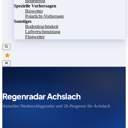
Bodenfrost
Spezielle Vorhersagen
Biowetter
Polarlicht-Vorhersage
Sonstiges
Bodenfeuchtigkeit
Luftverschmutzung
Flugwetter
Regenradar Achslach
Aktuelles Niederschlagsradar und 2h-Prognose für Achslach
Bild speichern
Legende