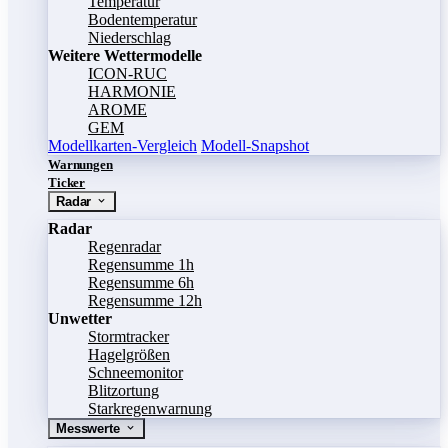
Temperatur
Bodentemperatur
Niederschlag
Weitere Wettermodelle
ICON-RUC
HARMONIE
AROME
GEM
Modellkarten-Vergleich
Modell-Snapshot
Warnungen
Ticker
Radar
Radar
Regenradar
Regensumme 1h
Regensumme 6h
Regensumme 12h
Unwetter
Stormtracker
Hagelgrößen
Schneemonitor
Blitzortung
Starkregenwarnung
Messwerte