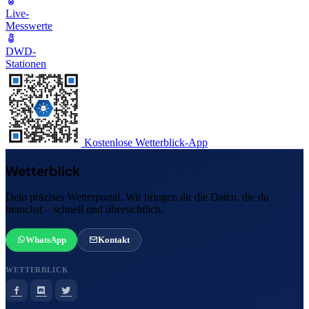
Live-
Messwerte
DWD-
Stationen
Kostenlose Wetterblick-App
Wetterblick
Dein präzises Wetterportal. Wir bringen dir die Daten, die du
brauchst – schnell und übersichtlich.
WhatsApp
Kontakt
WETTERBLICK