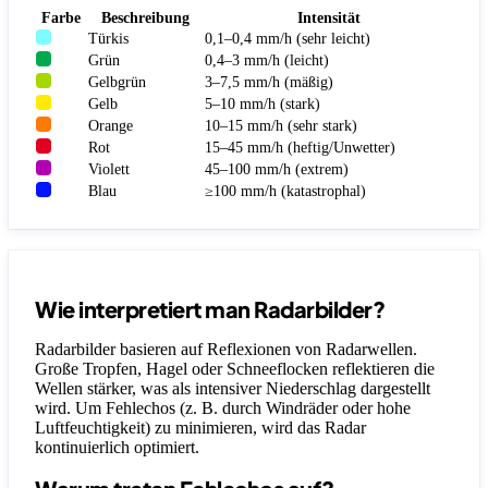
Farbe
Beschreibung
Intensität
Türkis
0,1–0,4 mm/h (sehr leicht)
Grün
0,4–3 mm/h (leicht)
Gelbgrün
3–7,5 mm/h (mäßig)
Gelb
5–10 mm/h (stark)
Orange
10–15 mm/h (sehr stark)
Rot
15–45 mm/h (heftig/Unwetter)
Violett
45–100 mm/h (extrem)
Blau
≥100 mm/h (katastrophal)
Wie interpretiert man Radarbilder?
Radarbilder basieren auf Reflexionen von Radarwellen.
Große Tropfen, Hagel oder Schneeflocken reflektieren die
Wellen stärker, was als intensiver Niederschlag dargestellt
wird. Um Fehlechos (z. B. durch Windräder oder hohe
Luftfeuchtigkeit) zu minimieren, wird das Radar
kontinuierlich optimiert.