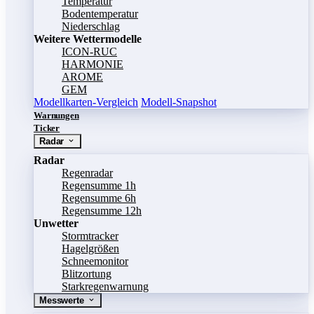
Temperatur
Bodentemperatur
Niederschlag
Weitere Wettermodelle
ICON-RUC
HARMONIE
AROME
GEM
Modellkarten-Vergleich
Modell-Snapshot
Warnungen
Ticker
Radar
Radar
Regenradar
Regensumme 1h
Regensumme 6h
Regensumme 12h
Unwetter
Stormtracker
Hagelgrößen
Schneemonitor
Blitzortung
Starkregenwarnung
Messwerte