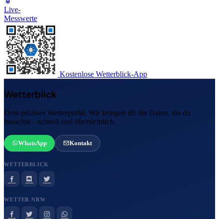
Live-
Messwerte
Kostenlose Wetterblick-App
Wetterblick
Dein präzises Wetterportal. Wir bringen dir die Daten, die du
brauchst – schnell und übersichtlich.
WhatsApp
Kontakt
WETTERBLICK
WETTER NRW