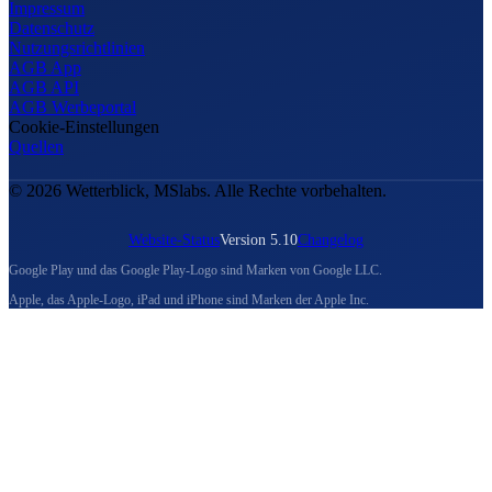
Impressum
Datenschutz
Nutzungsrichtlinien
AGB App
AGB API
AGB Werbeportal
Cookie-Einstellungen
Quellen
© 2026 Wetterblick, MSlabs. Alle Rechte vorbehalten.
Website-Status
Version 5.10
Changelog
Google Play und das Google Play-Logo sind Marken von Google LLC.
Apple, das Apple-Logo, iPad und iPhone sind Marken der Apple Inc.