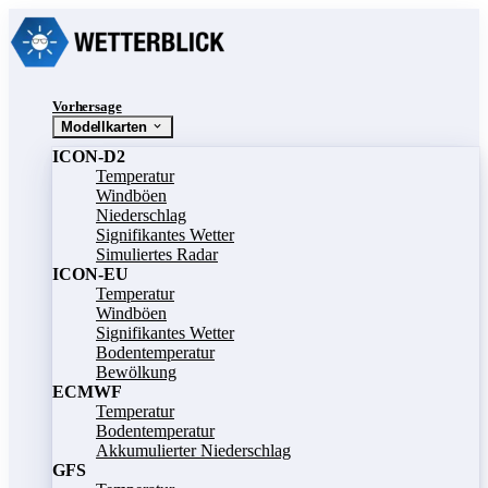
Vorhersage
Modellkarten
ICON-D2
Temperatur
Windböen
Niederschlag
Signifikantes Wetter
Simuliertes Radar
ICON-EU
Temperatur
Windböen
Signifikantes Wetter
Bodentemperatur
Bewölkung
ECMWF
Temperatur
Bodentemperatur
Akkumulierter Niederschlag
GFS