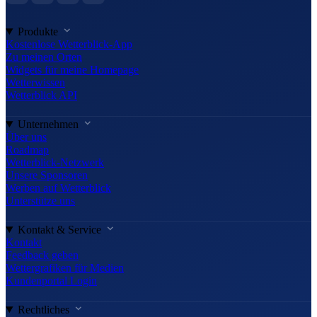
Produkte
Kostenlose Wetterblick-App
Zu meinen Orten
Widgets für meine Homepage
Wetterwissen
Wetterblick API
Unternehmen
Über uns
Roadmap
Wetterblick-Netzwerk
Unsere Sponsoren
Werben auf Wetterblick
Unterstütze uns
Kontakt & Service
Kontakt
Feedback geben
Wettergrafiken für Medien
Kundenportal Login
Rechtliches