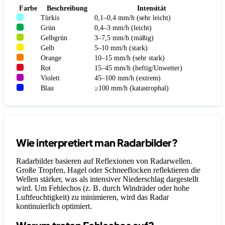
Farbe
Beschreibung
Intensität
Türkis
0,1–0,4 mm/h (sehr leicht)
Grün
0,4–3 mm/h (leicht)
Gelbgrün
3–7,5 mm/h (mäßig)
Gelb
5–10 mm/h (stark)
Orange
10–15 mm/h (sehr stark)
Rot
15–45 mm/h (heftig/Unwetter)
Violett
45–100 mm/h (extrem)
Blau
≥100 mm/h (katastrophal)
Wie interpretiert man Radarbilder?
Radarbilder basieren auf Reflexionen von Radarwellen.
Große Tropfen, Hagel oder Schneeflocken reflektieren die
Wellen stärker, was als intensiver Niederschlag dargestellt
wird. Um Fehlechos (z. B. durch Windräder oder hohe
Luftfeuchtigkeit) zu minimieren, wird das Radar
kontinuierlich optimiert.