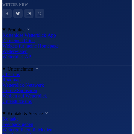
WETTER NRW
Produkte
Kostenlose Wetterblick-App
Zu meinen Orten
Widgets für meine Homepage
Wetterwissen
Wetterblick API
Unternehmen
Über uns
Roadmap
Wetterblick-Netzwerk
Unsere Sponsoren
Werben auf Wetterblick
Unterstütze uns
Kontakt & Service
Kontakt
Feedback geben
Wettergrafiken für Medien