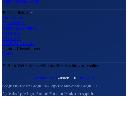
Kundenportal Login
Rechtliches
Impressum
Datenschutz
Nutzungsrichtlinien
AGB App
AGB API
AGB Werbeportal
Cookie-Einstellungen
Quellen
© 2026 Wetterblick, MSlabs. Alle Rechte vorbehalten.
Website-Status
Version 5.10
Changelog
Google Play und das Google Play-Logo sind Marken von Google LLC.
Apple, das Apple-Logo, iPad und iPhone sind Marken der Apple Inc.