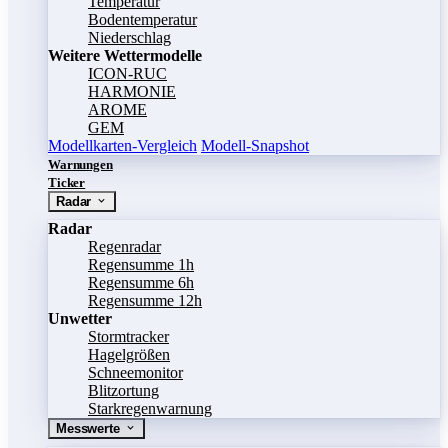
Temperatur
Bodentemperatur
Niederschlag
Weitere Wettermodelle
ICON-RUC
HARMONIE
AROME
GEM
Modellkarten-Vergleich
Modell-Snapshot
Warnungen
Ticker
Radar
Radar
Regenradar
Regensumme 1h
Regensumme 6h
Regensumme 12h
Unwetter
Stormtracker
Hagelgrößen
Schneemonitor
Blitzortung
Starkregenwarnung
Messwerte