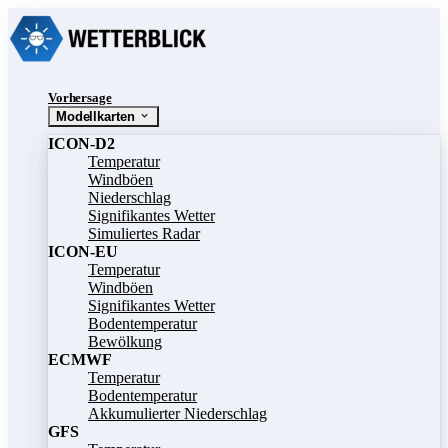
Vorhersage
Modellkarten
ICON-D2
Temperatur
Windböen
Niederschlag
Signifikantes Wetter
Simuliertes Radar
ICON-EU
Temperatur
Windböen
Signifikantes Wetter
Bodentemperatur
Bewölkung
ECMWF
Temperatur
Bodentemperatur
Akkumulierter Niederschlag
GFS