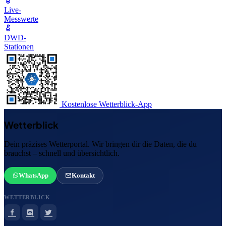
Live-
Messwerte
DWD-
Stationen
Kostenlose Wetterblick-App
Wetterblick
Dein präzises Wetterportal. Wir bringen dir die Daten, die du
brauchst – schnell und übersichtlich.
WhatsApp
Kontakt
WETTERBLICK