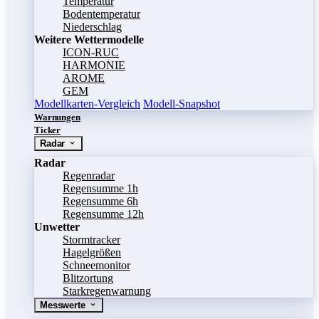
Temperatur
Bodentemperatur
Niederschlag
Weitere Wettermodelle
ICON-RUC
HARMONIE
AROME
GEM
Modellkarten-Vergleich
Modell-Snapshot
Warnungen
Ticker
Radar
Radar
Regenradar
Regensumme 1h
Regensumme 6h
Regensumme 12h
Unwetter
Stormtracker
Hagelgrößen
Schneemonitor
Blitzortung
Starkregenwarnung
Messwerte