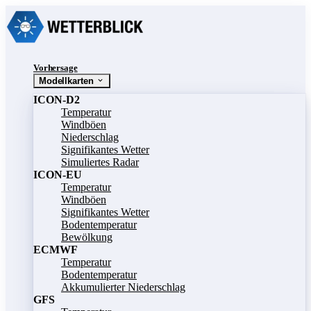
Vorhersage
Modellkarten
ICON-D2
Temperatur
Windböen
Niederschlag
Signifikantes Wetter
Simuliertes Radar
ICON-EU
Temperatur
Windböen
Signifikantes Wetter
Bodentemperatur
Bewölkung
ECMWF
Temperatur
Bodentemperatur
Akkumulierter Niederschlag
GFS