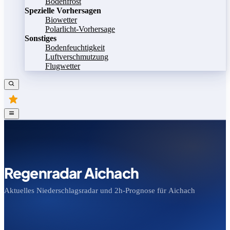
Bodenfrost
Spezielle Vorhersagen
Biowetter
Polarlicht-Vorhersage
Sonstiges
Bodenfeuchtigkeit
Luftverschmutzung
Flugwetter
Regenradar Aichach
Aktuelles Niederschlagsradar und 2h-Prognose für Aichach
Bild speichern
Legende