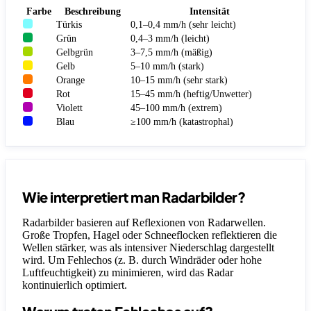
Farbe
Beschreibung
Intensität
Türkis
0,1–0,4 mm/h (sehr leicht)
Grün
0,4–3 mm/h (leicht)
Gelbgrün
3–7,5 mm/h (mäßig)
Gelb
5–10 mm/h (stark)
Orange
10–15 mm/h (sehr stark)
Rot
15–45 mm/h (heftig/Unwetter)
Violett
45–100 mm/h (extrem)
Blau
≥100 mm/h (katastrophal)
Wie interpretiert man Radarbilder?
Radarbilder basieren auf Reflexionen von Radarwellen.
Große Tropfen, Hagel oder Schneeflocken reflektieren die
Wellen stärker, was als intensiver Niederschlag dargestellt
wird. Um Fehlechos (z. B. durch Windräder oder hohe
Luftfeuchtigkeit) zu minimieren, wird das Radar
kontinuierlich optimiert.