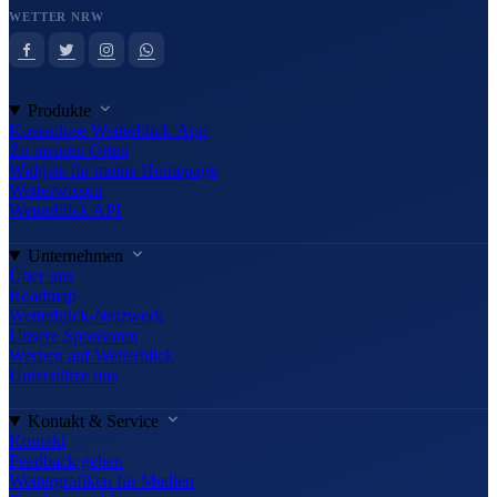
WETTER NRW
Produkte
Kostenlose Wetterblick-App
Zu meinen Orten
Widgets für meine Homepage
Wetterwissen
Wetterblick API
Unternehmen
Über uns
Roadmap
Wetterblick-Netzwerk
Unsere Sponsoren
Werben auf Wetterblick
Unterstütze uns
Kontakt & Service
Kontakt
Feedback geben
Wettergrafiken für Medien