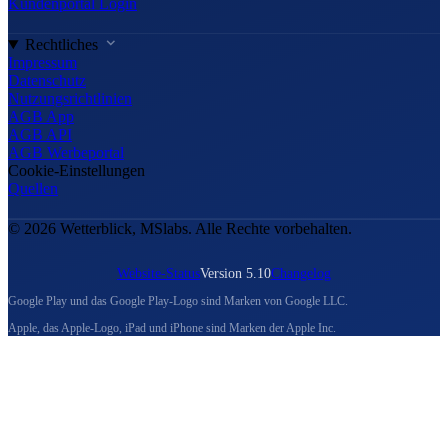
Kundenportal Login
Rechtliches
Impressum
Datenschutz
Nutzungsrichtlinien
AGB App
AGB API
AGB Werbeportal
Cookie-Einstellungen
Quellen
© 2026 Wetterblick, MSlabs. Alle Rechte vorbehalten.
Website-Status
Version 5.10
Changelog
Google Play und das Google Play-Logo sind Marken von Google LLC.
Apple, das Apple-Logo, iPad und iPhone sind Marken der Apple Inc.