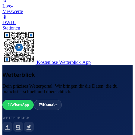
Live-
Messwerte
DWD-
Stationen
Kostenlose Wetterblick-App
Wetterblick
Dein präzises Wetterportal. Wir bringen dir die Daten, die du
brauchst – schnell und übersichtlich.
WhatsApp
Kontakt
WETTERBLICK