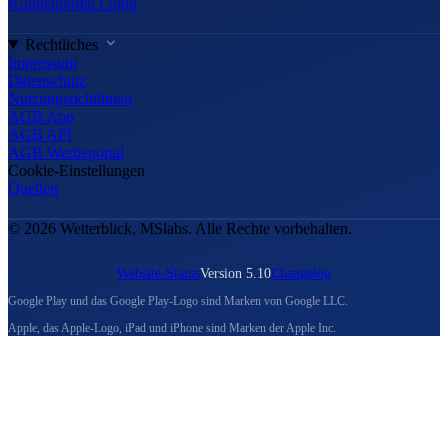
Kundenportal Login
Rechtliches
Impressum
Datenschutz
Nutzungsrichtlinien
AGB App
AGB API
AGB Werbeportal
Cookie-Einstellungen
Quellen
© 2026 Wetterblick, MSlabs. Alle Rechte vorbehalten.
Website-Status
Version 5.10
Changelog
Google Play und das Google Play-Logo sind Marken von Google LLC.
Apple, das Apple-Logo, iPad und iPhone sind Marken der Apple Inc.