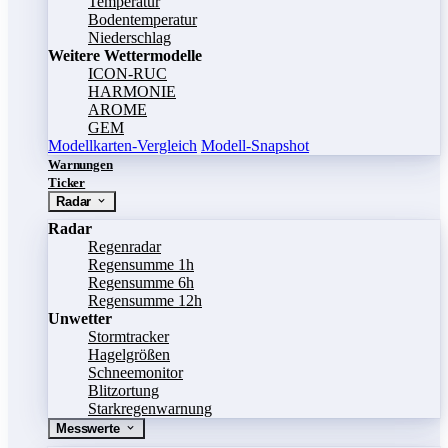
Temperatur
Bodentemperatur
Niederschlag
Weitere Wettermodelle
ICON-RUC
HARMONIE
AROME
GEM
Modellkarten-Vergleich
Modell-Snapshot
Warnungen
Ticker
Radar
Radar
Regenradar
Regensumme 1h
Regensumme 6h
Regensumme 12h
Unwetter
Stormtracker
Hagelgrößen
Schneemonitor
Blitzortung
Starkregenwarnung
Messwerte