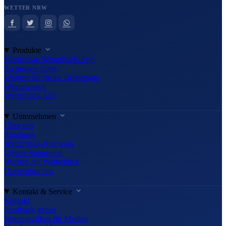
WETTER NRW
Produkte
Kostenlose Wetterblick-App
Zu meinen Orten
Widgets für meine Homepage
Wetterwissen
Wetterblick API
Unternehmen
Über uns
Roadmap
Wetterblick-Netzwerk
Unsere Sponsoren
Werben auf Wetterblick
Unterstütze uns
Kontakt & Service
Kontakt
Feedback geben
Wettergrafiken für Medien