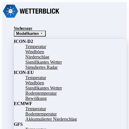
Vorhersage
Modellkarten
ICON-D2
Temperatur
Windböen
Niederschlag
Signifikantes Wetter
Simuliertes Radar
ICON-EU
Temperatur
Windböen
Signifikantes Wetter
Bodentemperatur
Bewölkung
ECMWF
Temperatur
Bodentemperatur
Akkumulierter Niederschlag
GFS