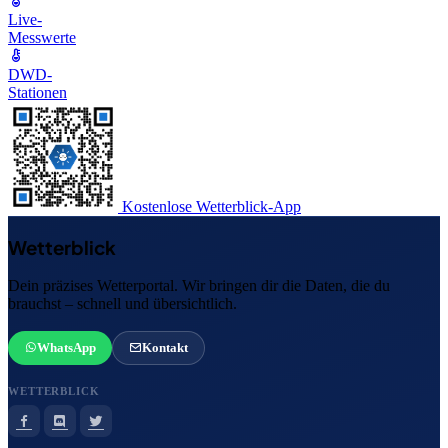
Live-
Messwerte
DWD-
Stationen
Kostenlose Wetterblick-App
Wetterblick
Dein präzises Wetterportal. Wir bringen dir die Daten, die du
brauchst – schnell und übersichtlich.
WhatsApp
Kontakt
WETTERBLICK