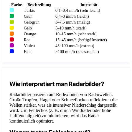
Farbe
Beschreibung
Intensität
Türkis
0,1–0,4 mm/h (sehr leicht)
Grün
0,4–3 mm/h (leicht)
Gelbgrün
3–7,5 mm/h (mäßig)
Gelb
5–10 mm/h (stark)
Orange
10–15 mm/h (sehr stark)
Rot
15–45 mm/h (heftig/Unwetter)
Violett
45–100 mm/h (extrem)
Blau
≥100 mm/h (katastrophal)
Wie interpretiert man Radarbilder?
Radarbilder basieren auf Reflexionen von Radarwellen.
Große Tropfen, Hagel oder Schneeflocken reflektieren die
Wellen stärker, was als intensiver Niederschlag dargestellt
wird. Um Fehlechos (z. B. durch Windräder oder hohe
Luftfeuchtigkeit) zu minimieren, wird das Radar
kontinuierlich optimiert.