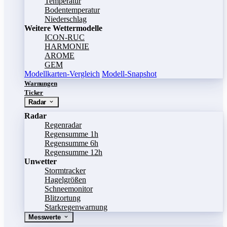
Temperatur
Bodentemperatur
Niederschlag
Weitere Wettermodelle
ICON-RUC
HARMONIE
AROME
GEM
Modellkarten-Vergleich
Modell-Snapshot
Warnungen
Ticker
Radar
Radar
Regenradar
Regensumme 1h
Regensumme 6h
Regensumme 12h
Unwetter
Stormtracker
Hagelgrößen
Schneemonitor
Blitzortung
Starkregenwarnung
Messwerte