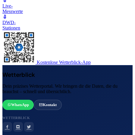
Live-
Messwerte
DWD-
Stationen
Kostenlose Wetterblick-App
Wetterblick
Dein präzises Wetterportal. Wir bringen dir die Daten, die du
brauchst – schnell und übersichtlich.
WhatsApp
Kontakt
WETTERBLICK