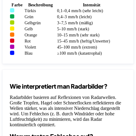
Farbe
Beschreibung
Intensität
Türkis
0,1–0,4 mm/h (sehr leicht)
Grün
0,4–3 mm/h (leicht)
Gelbgrün
3–7,5 mm/h (mäßig)
Gelb
5–10 mm/h (stark)
Orange
10–15 mm/h (sehr stark)
Rot
15–45 mm/h (heftig/Unwetter)
Violett
45–100 mm/h (extrem)
Blau
≥100 mm/h (katastrophal)
Wie interpretiert man Radarbilder?
Radarbilder basieren auf Reflexionen von Radarwellen.
Große Tropfen, Hagel oder Schneeflocken reflektieren die
Wellen stärker, was als intensiver Niederschlag dargestellt
wird. Um Fehlechos (z. B. durch Windräder oder hohe
Luftfeuchtigkeit) zu minimieren, wird das Radar
kontinuierlich optimiert.