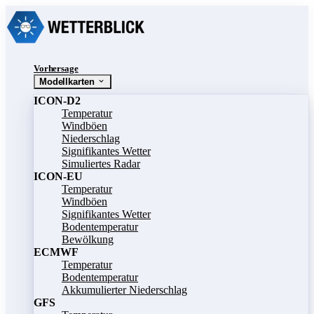
Vorhersage
Modellkarten
ICON-D2
Temperatur
Windböen
Niederschlag
Signifikantes Wetter
Simuliertes Radar
ICON-EU
Temperatur
Windböen
Signifikantes Wetter
Bodentemperatur
Bewölkung
ECMWF
Temperatur
Bodentemperatur
Akkumulierter Niederschlag
GFS