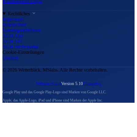
Kundenportal Login
Rechtliches
Impressum
Datenschutz
Nutzungsrichtlinien
AGB App
AGB API
AGB Werbeportal
Cookie-Einstellungen
Quellen
© 2026 Wetterblick, MSlabs. Alle Rechte vorbehalten.
Website-Status
Version 5.10
Changelog
Google Play und das Google Play-Logo sind Marken von Google LLC.
Apple, das Apple-Logo, iPad und iPhone sind Marken der Apple Inc.