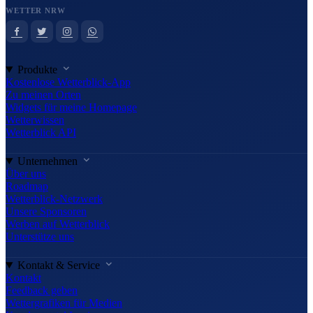
WETTER NRW
Produkte
Kostenlose Wetterblick-App
Zu meinen Orten
Widgets für meine Homepage
Wetterwissen
Wetterblick API
Unternehmen
Über uns
Roadmap
Wetterblick-Netzwerk
Unsere Sponsoren
Werben auf Wetterblick
Unterstütze uns
Kontakt & Service
Kontakt
Feedback geben
Wettergrafiken für Medien