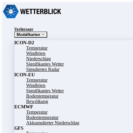
Vorhersage
Modellkarten
ICON-D2
Temperatur
Windböen
Niederschlag
Signifikantes Wetter
Simuliertes Radar
ICON-EU
Temperatur
Windböen
Signifikantes Wetter
Bodentemperatur
Bewölkung
ECMWF
Temperatur
Bodentemperatur
Akkumulierter Niederschlag
GFS