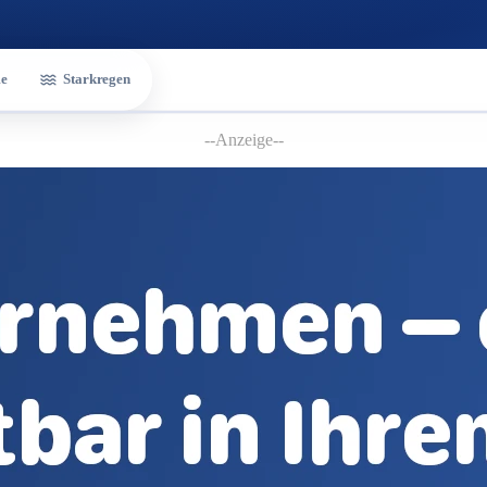
e
Starkregen
--Anzeige--