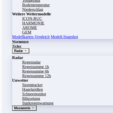
Temperatur
Bodentemperatur
Niederschlag
Weitere Wettermodelle
ICON-RUC
HARMONIE
AROME
GEM
Modellkarten-Vergleich
Modell-Snapshot
Warnungen
Ticker
Radar
Radar
Regenradar
Regensumme 1h
Regensumme 6h
Regensumme 12h
Unwetter
Stormtracker
Hagelgrößen
Schneemonitor
Blitzortung
Starkregenwarnung
Messwerte