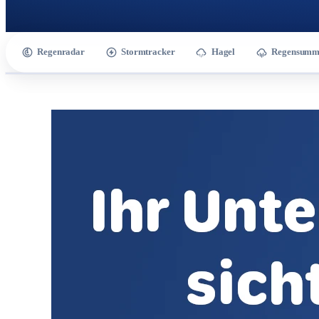
Regenradar
Stormtracker
Hagel
Regensumm