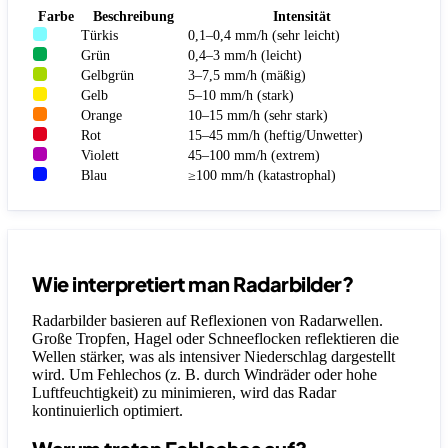
Farbe
Beschreibung
Intensität
Türkis
0,1–0,4 mm/h (sehr leicht)
Grün
0,4–3 mm/h (leicht)
Gelbgrün
3–7,5 mm/h (mäßig)
Gelb
5–10 mm/h (stark)
Orange
10–15 mm/h (sehr stark)
Rot
15–45 mm/h (heftig/Unwetter)
Violett
45–100 mm/h (extrem)
Blau
≥100 mm/h (katastrophal)
Wie interpretiert man Radarbilder?
Radarbilder basieren auf Reflexionen von Radarwellen.
Große Tropfen, Hagel oder Schneeflocken reflektieren die
Wellen stärker, was als intensiver Niederschlag dargestellt
wird. Um Fehlechos (z. B. durch Windräder oder hohe
Luftfeuchtigkeit) zu minimieren, wird das Radar
kontinuierlich optimiert.