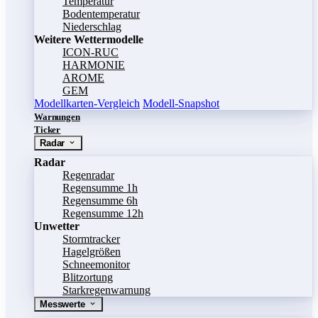
Temperatur
Bodentemperatur
Niederschlag
Weitere Wettermodelle
ICON-RUC
HARMONIE
AROME
GEM
Modellkarten-Vergleich
Modell-Snapshot
Warnungen
Ticker
Radar
Radar
Regenradar
Regensumme 1h
Regensumme 6h
Regensumme 12h
Unwetter
Stormtracker
Hagelgrößen
Schneemonitor
Blitzortung
Starkregenwarnung
Messwerte