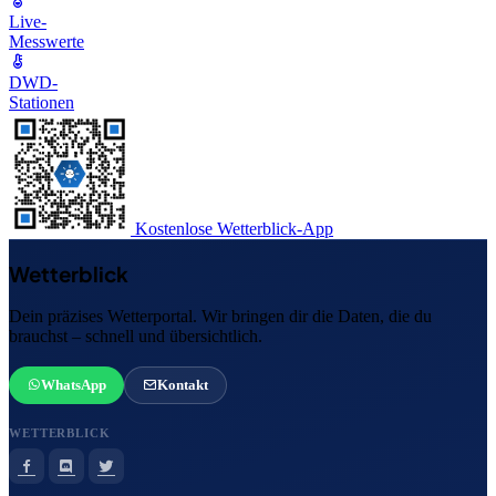
Live-
Messwerte
DWD-
Stationen
Kostenlose Wetterblick-App
Wetterblick
Dein präzises Wetterportal. Wir bringen dir die Daten, die du
brauchst – schnell und übersichtlich.
WhatsApp
Kontakt
WETTERBLICK