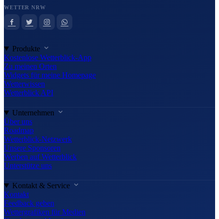
WETTER NRW
Produkte
Kostenlose Wetterblick-App
Zu meinen Orten
Widgets für meine Homepage
Wetterwissen
Wetterblick API
Unternehmen
Über uns
Roadmap
Wetterblick-Netzwerk
Unsere Sponsoren
Werben auf Wetterblick
Unterstütze uns
Kontakt & Service
Kontakt
Feedback geben
Wettergrafiken für Medien