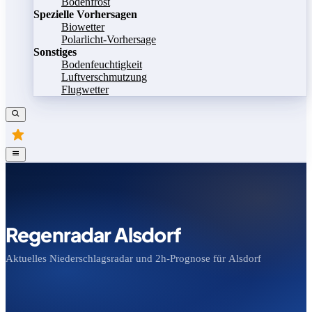
Bodenfrost
Spezielle Vorhersagen
Biowetter
Polarlicht-Vorhersage
Sonstiges
Bodenfeuchtigkeit
Luftverschmutzung
Flugwetter
Regenradar Alsdorf
Aktuelles Niederschlagsradar und 2h-Prognose für Alsdorf
Bild speichern
Legende