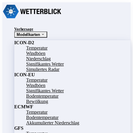
Vorhersage
Modellkarten
ICON-D2
Temperatur
Windböen
Niederschlag
Signifikantes Wetter
Simuliertes Radar
ICON-EU
Temperatur
Windböen
Signifikantes Wetter
Bodentemperatur
Bewölkung
ECMWF
Temperatur
Bodentemperatur
Akkumulierter Niederschlag
GFS