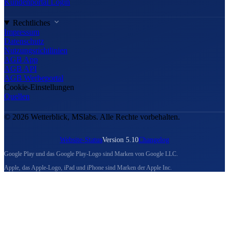
Kundenportal Login
Rechtliches
Impressum
Datenschutz
Nutzungsrichtlinien
AGB App
AGB API
AGB Werbeportal
Cookie-Einstellungen
Quellen
© 2026 Wetterblick, MSlabs. Alle Rechte vorbehalten.
Website-Status
Version 5.10
Changelog
Google Play und das Google Play-Logo sind Marken von Google LLC.
Apple, das Apple-Logo, iPad und iPhone sind Marken der Apple Inc.