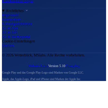
Kundenportal Login
Rechtliches
Impressum
Datenschutz
Nutzungsrichtlinien
AGB App
AGB API
AGB Werbeportal
Cookie-Einstellungen
Quellen
© 2026 Wetterblick, MSlabs. Alle Rechte vorbehalten.
Website-Status
Version 5.10
Changelog
Google Play und das Google Play-Logo sind Marken von Google LLC.
Apple, das Apple-Logo, iPad und iPhone sind Marken der Apple Inc.