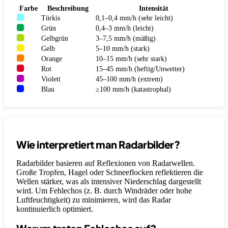
Farbe
Beschreibung
Intensität
Türkis
0,1–0,4 mm/h (sehr leicht)
Grün
0,4–3 mm/h (leicht)
Gelbgrün
3–7,5 mm/h (mäßig)
Gelb
5–10 mm/h (stark)
Orange
10–15 mm/h (sehr stark)
Rot
15–45 mm/h (heftig/Unwetter)
Violett
45–100 mm/h (extrem)
Blau
≥100 mm/h (katastrophal)
Wie interpretiert man Radarbilder?
Radarbilder basieren auf Reflexionen von Radarwellen.
Große Tropfen, Hagel oder Schneeflocken reflektieren die
Wellen stärker, was als intensiver Niederschlag dargestellt
wird. Um Fehlechos (z. B. durch Windräder oder hohe
Luftfeuchtigkeit) zu minimieren, wird das Radar
kontinuierlich optimiert.