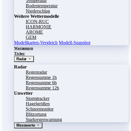
Temperatur
Bodentemperatur
Niederschlag
Weitere Wettermodelle
ICON-RUC
HARMONIE
AROME
GEM
Modellkarten-Vergleich
Modell-Snapshot
Warnungen
Ticker
Radar
Radar
Regenradar
Regensumme 1h
Regensumme 6h
Regensumme 12h
Unwetter
Stormtracker
Hagelgrößen
Schneemonitor
Blitzortung
Starkregenwarnung
Messwerte