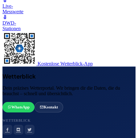
Live-
Messwerte
DWD-
Stationen
Kostenlose Wetterblick-App
Wetterblick
Dein präzises Wetterportal. Wir bringen dir die Daten, die du
brauchst – schnell und übersichtlich.
WhatsApp
Kontakt
WETTERBLICK