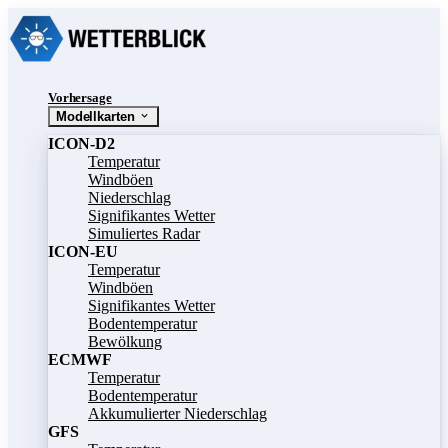
Vorhersage
Modellkarten
ICON-D2
Temperatur
Windböen
Niederschlag
Signifikantes Wetter
Simuliertes Radar
ICON-EU
Temperatur
Windböen
Signifikantes Wetter
Bodentemperatur
Bewölkung
ECMWF
Temperatur
Bodentemperatur
Akkumulierter Niederschlag
GFS