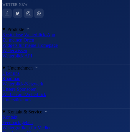
WETTER NRW
Produkte
Kostenlose Wetterblick-App
Zu meinen Orten
Widgets für meine Homepage
Wetterwissen
Wetterblick API
Unternehmen
Über uns
Roadmap
Wetterblick-Netzwerk
Unsere Sponsoren
Werben auf Wetterblick
Unterstütze uns
Kontakt & Service
Kontakt
Feedback geben
Wettergrafiken für Medien