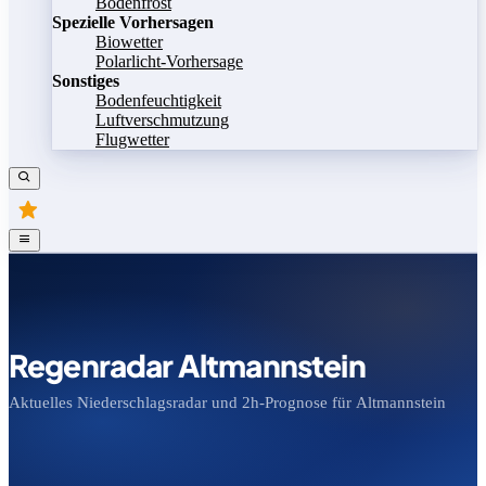
Bodenfrost
Spezielle Vorhersagen
Biowetter
Polarlicht-Vorhersage
Sonstiges
Bodenfeuchtigkeit
Luftverschmutzung
Flugwetter
Regenradar Altmannstein
Aktuelles Niederschlagsradar und 2h-Prognose für Altmannstein
Bild speichern
Legende