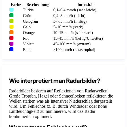
Farbe
Beschreibung
Intensität
Türkis
0,1–0,4 mm/h (sehr leicht)
Grün
0,4–3 mm/h (leicht)
Gelbgrün
3–7,5 mm/h (mäßig)
Gelb
5–10 mm/h (stark)
Orange
10–15 mm/h (sehr stark)
Rot
15–45 mm/h (heftig/Unwetter)
Violett
45–100 mm/h (extrem)
Blau
≥100 mm/h (katastrophal)
Wie interpretiert man Radarbilder?
Radarbilder basieren auf Reflexionen von Radarwellen.
Große Tropfen, Hagel oder Schneeflocken reflektieren die
Wellen stärker, was als intensiver Niederschlag dargestellt
wird. Um Fehlechos (z. B. durch Windräder oder hohe
Luftfeuchtigkeit) zu minimieren, wird das Radar
kontinuierlich optimiert.