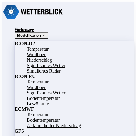
Vorhersage
Modellkarten
ICON-D2
Temperatur
Windböen
Niederschlag
Signifikantes Wetter
Simuliertes Radar
ICON-EU
Temperatur
Windböen
Signifikantes Wetter
Bodentemperatur
Bewölkung
ECMWF
Temperatur
Bodentemperatur
Akkumulierter Niederschlag
GFS