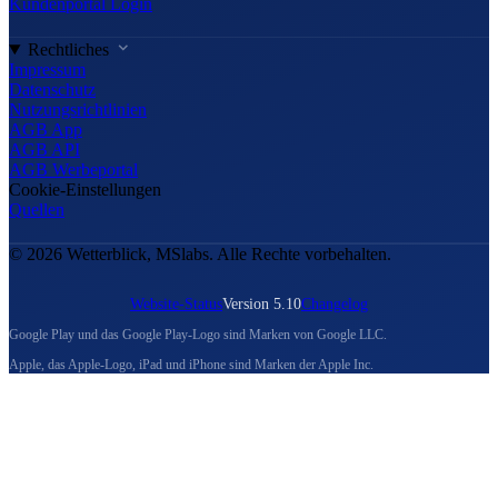
Kundenportal Login
Rechtliches
Impressum
Datenschutz
Nutzungsrichtlinien
AGB App
AGB API
AGB Werbeportal
Cookie-Einstellungen
Quellen
© 2026 Wetterblick, MSlabs. Alle Rechte vorbehalten.
Website-Status
Version 5.10
Changelog
Google Play und das Google Play-Logo sind Marken von Google LLC.
Apple, das Apple-Logo, iPad und iPhone sind Marken der Apple Inc.