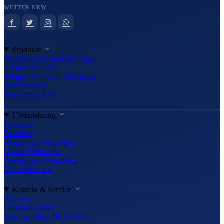
WETTER NRW
Produkte
Kostenlose Wetterblick-App
Zu meinen Orten
Widgets für meine Homepage
Wetterwissen
Wetterblick API
Unternehmen
Über uns
Roadmap
Wetterblick-Netzwerk
Unsere Sponsoren
Werben auf Wetterblick
Unterstütze uns
Kontakt & Service
Kontakt
Feedback geben
Wettergrafiken für Medien