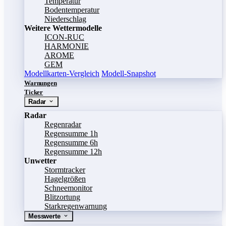
Temperatur
Bodentemperatur
Niederschlag
Weitere Wettermodelle
ICON-RUC
HARMONIE
AROME
GEM
Modellkarten-Vergleich
Modell-Snapshot
Warnungen
Ticker
Radar
Radar
Regenradar
Regensumme 1h
Regensumme 6h
Regensumme 12h
Unwetter
Stormtracker
Hagelgrößen
Schneemonitor
Blitzortung
Starkregenwarnung
Messwerte