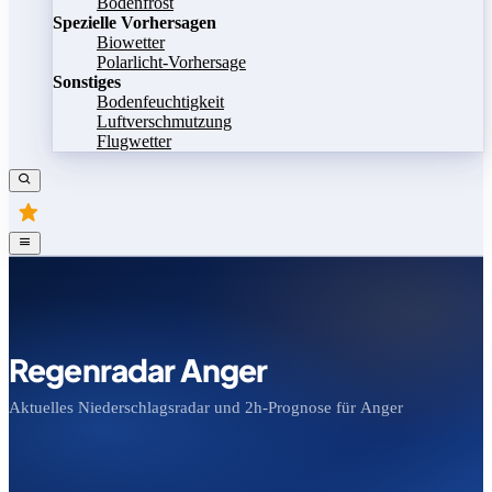
Bodenfrost
Spezielle Vorhersagen
Biowetter
Polarlicht-Vorhersage
Sonstiges
Bodenfeuchtigkeit
Luftverschmutzung
Flugwetter
Regenradar Anger
Aktuelles Niederschlagsradar und 2h-Prognose für Anger
Bild speichern
Legende