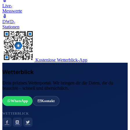
Live-
Messwerte
DWD-
Stationen
Kostenlose Wetterblick-App
Wetterblick
Dein präzises Wetterportal. Wir bringen dir die Daten, die du
brauchst – schnell und übersichtlich.
WhatsApp
Kontakt
WETTERBLICK