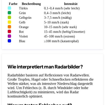
Farbe
Beschreibung
Intensität
Türkis
0,1–0,4 mm/h (sehr leicht)
Grün
0,4–3 mm/h (leicht)
Gelbgrün
3–7,5 mm/h (mäßig)
Gelb
5–10 mm/h (stark)
Orange
10–15 mm/h (sehr stark)
Rot
15–45 mm/h (heftig/Unwetter)
Violett
45–100 mm/h (extrem)
Blau
≥100 mm/h (katastrophal)
Wie interpretiert man Radarbilder?
Radarbilder basieren auf Reflexionen von Radarwellen.
Große Tropfen, Hagel oder Schneeflocken reflektieren die
Wellen stärker, was als intensiver Niederschlag dargestellt
wird. Um Fehlechos (z. B. durch Windräder oder hohe
Luftfeuchtigkeit) zu minimieren, wird das Radar
kontinuierlich optimiert.