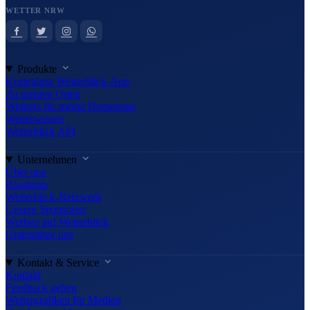
WETTER NRW
Produkte
Kostenlose Wetterblick-App
Zu meinen Orten
Widgets für meine Homepage
Wetterwissen
Wetterblick API
Unternehmen
Über uns
Roadmap
Wetterblick-Netzwerk
Unsere Sponsoren
Werben auf Wetterblick
Unterstütze uns
Kontakt & Service
Kontakt
Feedback geben
Wettergrafiken für Medien