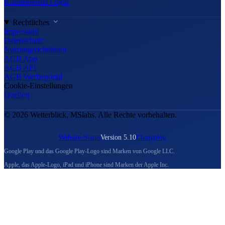
Kundenportal Login
Rechtliches
Impressum
Datenschutz
Nutzungsrichtlinien
AGB App
AGB API
AGB Werbeportal
Cookie-Einstellungen
Quellen
© 2026 Wetterblick, MSlabs. Alle Rechte vorbehalten.
Website-Status
Version 5.10
Changelog
Google Play und das Google Play-Logo sind Marken von Google LLC.
Apple, das Apple-Logo, iPad und iPhone sind Marken der Apple Inc.