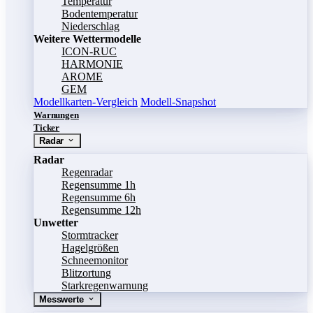
Temperatur
Bodentemperatur
Niederschlag
Weitere Wettermodelle
ICON-RUC
HARMONIE
AROME
GEM
Modellkarten-Vergleich
Modell-Snapshot
Warnungen
Ticker
Radar
Radar
Regenradar
Regensumme 1h
Regensumme 6h
Regensumme 12h
Unwetter
Stormtracker
Hagelgrößen
Schneemonitor
Blitzortung
Starkregenwarnung
Messwerte