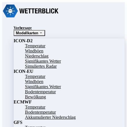
Vorhersage
Modellkarten
ICON-D2
Temperatur
Windböen
Niederschlag
Signifikantes Wetter
Simuliertes Radar
ICON-EU
Temperatur
Windböen
Signifikantes Wetter
Bodentemperatur
Bewölkung
ECMWF
Temperatur
Bodentemperatur
Akkumulierter Niederschlag
GFS