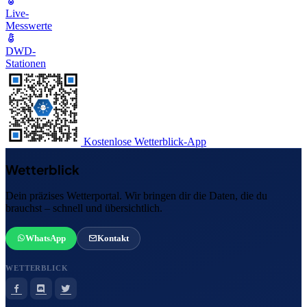
Live-
Messwerte
DWD-
Stationen
Kostenlose Wetterblick-App
Wetterblick
Dein präzises Wetterportal. Wir bringen dir die Daten, die du
brauchst – schnell und übersichtlich.
WhatsApp
Kontakt
WETTERBLICK