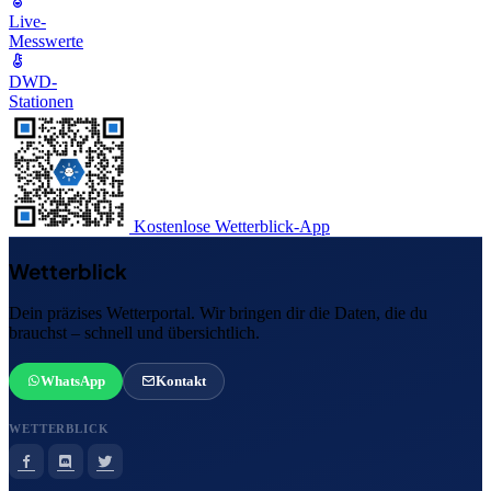
Live-
Messwerte
DWD-
Stationen
Kostenlose Wetterblick-App
Wetterblick
Dein präzises Wetterportal. Wir bringen dir die Daten, die du
brauchst – schnell und übersichtlich.
WhatsApp
Kontakt
WETTERBLICK