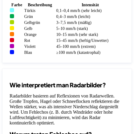
Farbe
Beschreibung
Intensität
Türkis
0,1–0,4 mm/h (sehr leicht)
Grün
0,4–3 mm/h (leicht)
Gelbgrün
3–7,5 mm/h (mäßig)
Gelb
5–10 mm/h (stark)
Orange
10–15 mm/h (sehr stark)
Rot
15–45 mm/h (heftig/Unwetter)
Violett
45–100 mm/h (extrem)
Blau
≥100 mm/h (katastrophal)
Wie interpretiert man Radarbilder?
Radarbilder basieren auf Reflexionen von Radarwellen.
Große Tropfen, Hagel oder Schneeflocken reflektieren die
Wellen stärker, was als intensiver Niederschlag dargestellt
wird. Um Fehlechos (z. B. durch Windräder oder hohe
Luftfeuchtigkeit) zu minimieren, wird das Radar
kontinuierlich optimiert.