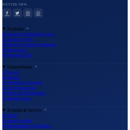
WETTER NRW
Produkte
Kostenlose Wetterblick-App
Zu meinen Orten
Widgets für meine Homepage
Wetterwissen
Wetterblick API
Unternehmen
Über uns
Roadmap
Wetterblick-Netzwerk
Unsere Sponsoren
Werben auf Wetterblick
Unterstütze uns
Kontakt & Service
Kontakt
Feedback geben
Wettergrafiken für Medien