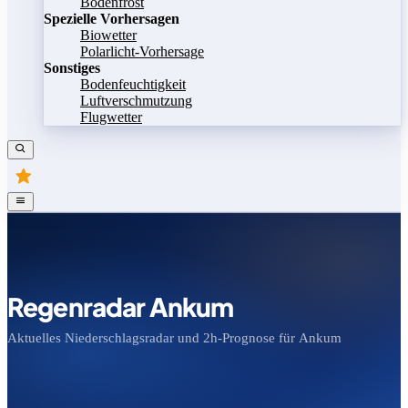
Bodenfrost
Spezielle Vorhersagen
Biowetter
Polarlicht-Vorhersage
Sonstiges
Bodenfeuchtigkeit
Luftverschmutzung
Flugwetter
Regenradar Ankum
Aktuelles Niederschlagsradar und 2h-Prognose für Ankum
Bild speichern
Legende