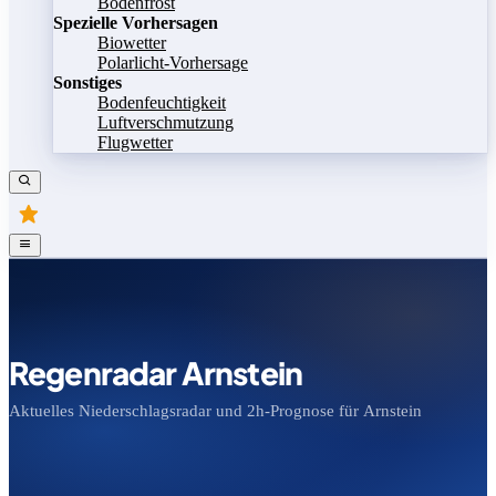
Bodenfrost
Spezielle Vorhersagen
Biowetter
Polarlicht-Vorhersage
Sonstiges
Bodenfeuchtigkeit
Luftverschmutzung
Flugwetter
Regenradar Arnstein
Aktuelles Niederschlagsradar und 2h-Prognose für Arnstein
Bild speichern
Legende