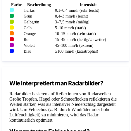
Farbe
Beschreibung
Intensität
Türkis
0,1–0,4 mm/h (sehr leicht)
Grün
0,4–3 mm/h (leicht)
Gelbgrün
3–7,5 mm/h (mäßig)
Gelb
5–10 mm/h (stark)
Orange
10–15 mm/h (sehr stark)
Rot
15–45 mm/h (heftig/Unwetter)
Violett
45–100 mm/h (extrem)
Blau
≥100 mm/h (katastrophal)
Wie interpretiert man Radarbilder?
Radarbilder basieren auf Reflexionen von Radarwellen.
Große Tropfen, Hagel oder Schneeflocken reflektieren die
Wellen stärker, was als intensiver Niederschlag dargestellt
wird. Um Fehlechos (z. B. durch Windräder oder hohe
Luftfeuchtigkeit) zu minimieren, wird das Radar
kontinuierlich optimiert.