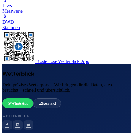
Live-
Messwerte
DWD-
Stationen
Kostenlose Wetterblick-App
Wetterblick
Dein präzises Wetterportal. Wir bringen dir die Daten, die du
brauchst – schnell und übersichtlich.
WhatsApp
Kontakt
WETTERBLICK