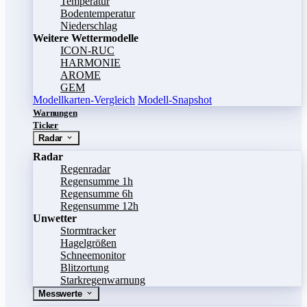
Temperatur
Bodentemperatur
Niederschlag
Weitere Wettermodelle
ICON-RUC
HARMONIE
AROME
GEM
Modellkarten-Vergleich
Modell-Snapshot
Warnungen
Ticker
Radar
Radar
Regenradar
Regensumme 1h
Regensumme 6h
Regensumme 12h
Unwetter
Stormtracker
Hagelgrößen
Schneemonitor
Blitzortung
Starkregenwarnung
Messwerte