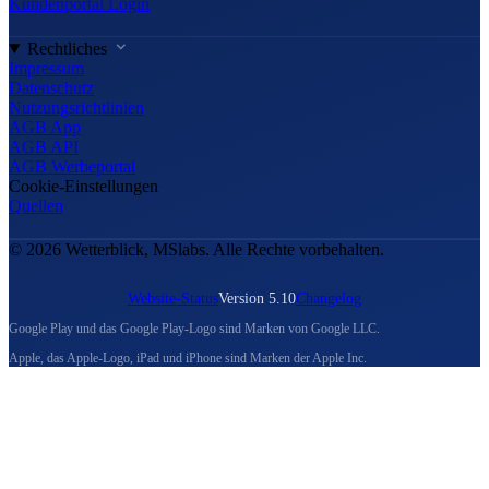
Kundenportal Login
Rechtliches
Impressum
Datenschutz
Nutzungsrichtlinien
AGB App
AGB API
AGB Werbeportal
Cookie-Einstellungen
Quellen
© 2026 Wetterblick, MSlabs. Alle Rechte vorbehalten.
Website-Status
Version 5.10
Changelog
Google Play und das Google Play-Logo sind Marken von Google LLC.
Apple, das Apple-Logo, iPad und iPhone sind Marken der Apple Inc.