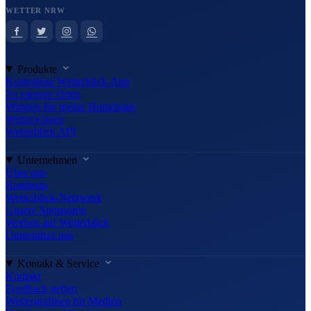
WETTER NRW
Produkte
Kostenlose Wetterblick-App
Zu meinen Orten
Widgets für meine Homepage
Wetterwissen
Wetterblick API
Unternehmen
Über uns
Roadmap
Wetterblick-Netzwerk
Unsere Sponsoren
Werben auf Wetterblick
Unterstütze uns
Kontakt & Service
Kontakt
Feedback geben
Wettergrafiken für Medien