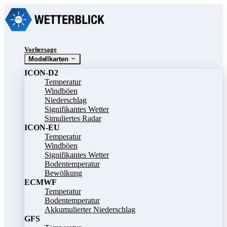
Vorhersage
Modellkarten
ICON-D2
Temperatur
Windböen
Niederschlag
Signifikantes Wetter
Simuliertes Radar
ICON-EU
Temperatur
Windböen
Signifikantes Wetter
Bodentemperatur
Bewölkung
ECMWF
Temperatur
Bodentemperatur
Akkumulierter Niederschlag
GFS