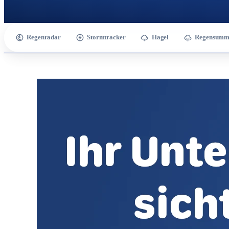
Regenradar
Stormtracker
Hagel
Regensumm