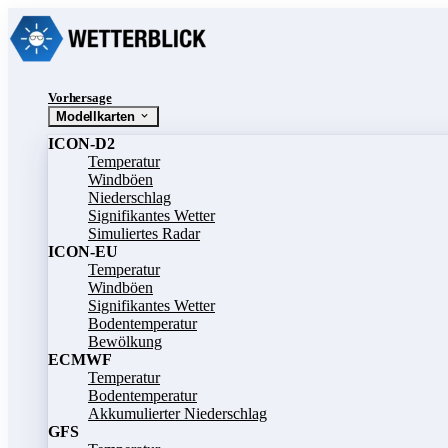
Vorhersage
Modellkarten
ICON-D2
Temperatur
Windböen
Niederschlag
Signifikantes Wetter
Simuliertes Radar
ICON-EU
Temperatur
Windböen
Signifikantes Wetter
Bodentemperatur
Bewölkung
ECMWF
Temperatur
Bodentemperatur
Akkumulierter Niederschlag
GFS