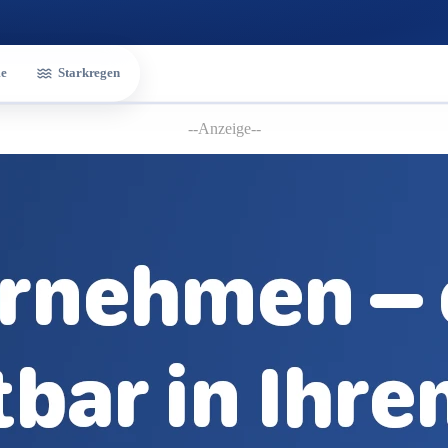
e
Starkregen
--Anzeige--