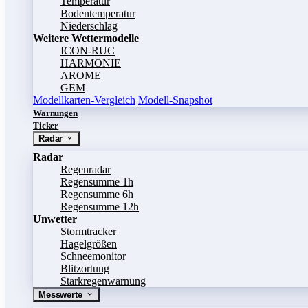
Temperatur
Bodentemperatur
Niederschlag
Weitere Wettermodelle
ICON-RUC
HARMONIE
AROME
GEM
Modellkarten-Vergleich
Modell-Snapshot
Warnungen
Ticker
Radar
Radar
Regenradar
Regensumme 1h
Regensumme 6h
Regensumme 12h
Unwetter
Stormtracker
Hagelgrößen
Schneemonitor
Blitzortung
Starkregenwarnung
Messwerte