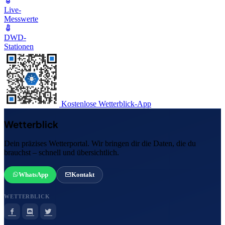
Live-
Messwerte
DWD-
Stationen
Kostenlose Wetterblick-App
Wetterblick
Dein präzises Wetterportal. Wir bringen dir die Daten, die du
brauchst – schnell und übersichtlich.
WhatsApp
Kontakt
WETTERBLICK