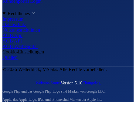
Kundenportal Login
Rechtliches
Impressum
Datenschutz
Nutzungsrichtlinien
AGB App
AGB API
AGB Werbeportal
Cookie-Einstellungen
Quellen
© 2026 Wetterblick, MSlabs. Alle Rechte vorbehalten.
Website-Status
Version 5.10
Changelog
Google Play und das Google Play-Logo sind Marken von Google LLC.
Apple, das Apple-Logo, iPad und iPhone sind Marken der Apple Inc.