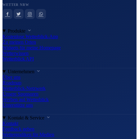
WETTER NRW
Produkte
Kostenlose Wetterblick-App
Zu meinen Orten
Widgets für meine Homepage
Wetterwissen
Wetterblick API
Unternehmen
Über uns
Roadmap
Wetterblick-Netzwerk
Unsere Sponsoren
Werben auf Wetterblick
Unterstütze uns
Kontakt & Service
Kontakt
Feedback geben
Wettergrafiken für Medien