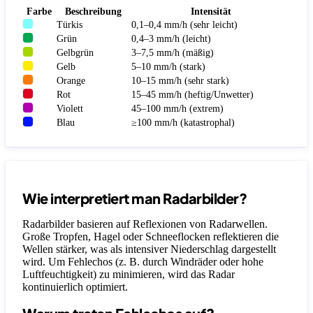
Farbe
Beschreibung
Intensität
Türkis
0,1–0,4 mm/h (sehr leicht)
Grün
0,4–3 mm/h (leicht)
Gelbgrün
3–7,5 mm/h (mäßig)
Gelb
5–10 mm/h (stark)
Orange
10–15 mm/h (sehr stark)
Rot
15–45 mm/h (heftig/Unwetter)
Violett
45–100 mm/h (extrem)
Blau
≥100 mm/h (katastrophal)
Wie interpretiert man Radarbilder?
Radarbilder basieren auf Reflexionen von Radarwellen.
Große Tropfen, Hagel oder Schneeflocken reflektieren die
Wellen stärker, was als intensiver Niederschlag dargestellt
wird. Um Fehlechos (z. B. durch Windräder oder hohe
Luftfeuchtigkeit) zu minimieren, wird das Radar
kontinuierlich optimiert.