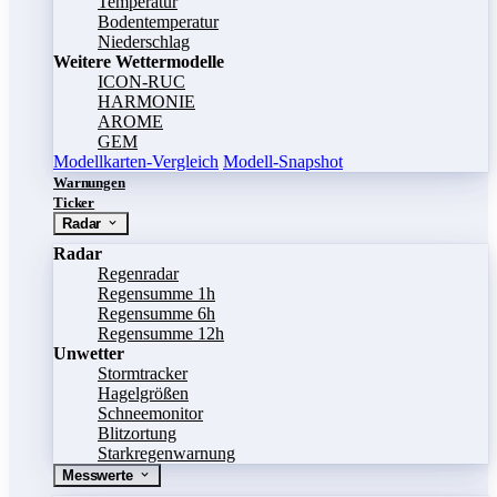
Temperatur
Bodentemperatur
Niederschlag
Weitere Wettermodelle
ICON-RUC
HARMONIE
AROME
GEM
Modellkarten-Vergleich
Modell-Snapshot
Warnungen
Ticker
Radar
Radar
Regenradar
Regensumme 1h
Regensumme 6h
Regensumme 12h
Unwetter
Stormtracker
Hagelgrößen
Schneemonitor
Blitzortung
Starkregenwarnung
Messwerte