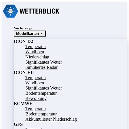
Vorhersage
Modellkarten
ICON-D2
Temperatur
Windböen
Niederschlag
Signifikantes Wetter
Simuliertes Radar
ICON-EU
Temperatur
Windböen
Signifikantes Wetter
Bodentemperatur
Bewölkung
ECMWF
Temperatur
Bodentemperatur
Akkumulierter Niederschlag
GFS