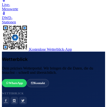
Live-
Messwerte
DWD-
Stationen
Kostenlose Wetterblick-App
Wetterblick
Dein präzises Wetterportal. Wir bringen dir die Daten, die du
brauchst – schnell und übersichtlich.
WhatsApp
Kontakt
WETTERBLICK