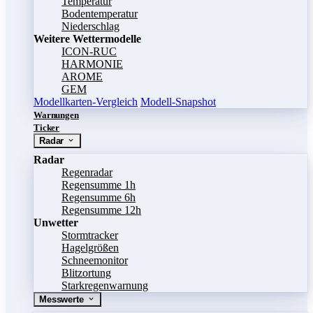
Temperatur
Bodentemperatur
Niederschlag
Weitere Wettermodelle
ICON-RUC
HARMONIE
AROME
GEM
Modellkarten-Vergleich
Modell-Snapshot
Warnungen
Ticker
Radar
Radar
Regenradar
Regensumme 1h
Regensumme 6h
Regensumme 12h
Unwetter
Stormtracker
Hagelgrößen
Schneemonitor
Blitzortung
Starkregenwarnung
Messwerte