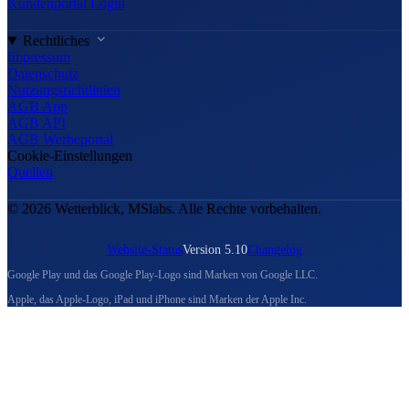
Kundenportal Login
Rechtliches
Impressum
Datenschutz
Nutzungsrichtlinien
AGB App
AGB API
AGB Werbeportal
Cookie-Einstellungen
Quellen
© 2026 Wetterblick, MSlabs. Alle Rechte vorbehalten.
Website-Status
Version 5.10
Changelog
Google Play und das Google Play-Logo sind Marken von Google LLC.
Apple, das Apple-Logo, iPad und iPhone sind Marken der Apple Inc.