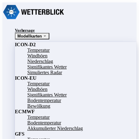
Vorhersage
Modellkarten
ICON-D2
Temperatur
Windböen
Niederschlag
Signifikantes Wetter
Simuliertes Radar
ICON-EU
Temperatur
Windböen
Signifikantes Wetter
Bodentemperatur
Bewölkung
ECMWF
Temperatur
Bodentemperatur
Akkumulierter Niederschlag
GFS