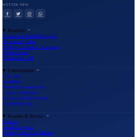
WETTER NRW
Produkte
Kostenlose Wetterblick-App
Zu meinen Orten
Widgets für meine Homepage
Wetterwissen
Wetterblick API
Unternehmen
Über uns
Roadmap
Wetterblick-Netzwerk
Unsere Sponsoren
Werben auf Wetterblick
Unterstütze uns
Kontakt & Service
Kontakt
Feedback geben
Wettergrafiken für Medien