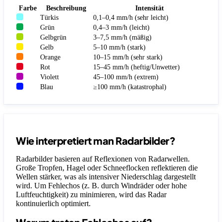
Farbe
Beschreibung
Intensität
Türkis
0,1–0,4 mm/h (sehr leicht)
Grün
0,4–3 mm/h (leicht)
Gelbgrün
3–7,5 mm/h (mäßig)
Gelb
5–10 mm/h (stark)
Orange
10–15 mm/h (sehr stark)
Rot
15–45 mm/h (heftig/Unwetter)
Violett
45–100 mm/h (extrem)
Blau
≥100 mm/h (katastrophal)
Wie interpretiert man Radarbilder?
Radarbilder basieren auf Reflexionen von Radarwellen.
Große Tropfen, Hagel oder Schneeflocken reflektieren die
Wellen stärker, was als intensiver Niederschlag dargestellt
wird. Um Fehlechos (z. B. durch Windräder oder hohe
Luftfeuchtigkeit) zu minimieren, wird das Radar
kontinuierlich optimiert.