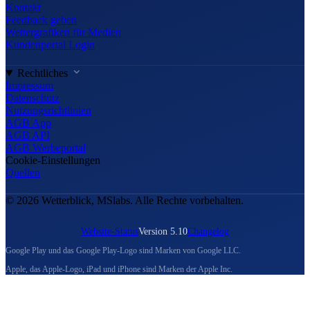
Kontakt
Feedback geben
Wettergrafiken für Medien
Kundenportal Login
Rechtliches
Impressum
Datenschutz
Nutzungsrichtlinien
AGB App
AGB API
AGB Werbeportal
Cookie-Einstellungen
Quellen
© 2026 Wetterblick, MSlabs. Alle Rechte vorbehalten.
Website-Status
Version 5.10
Changelog
Google Play und das Google Play-Logo sind Marken von Google LLC.
Apple, das Apple-Logo, iPad und iPhone sind Marken der Apple Inc.