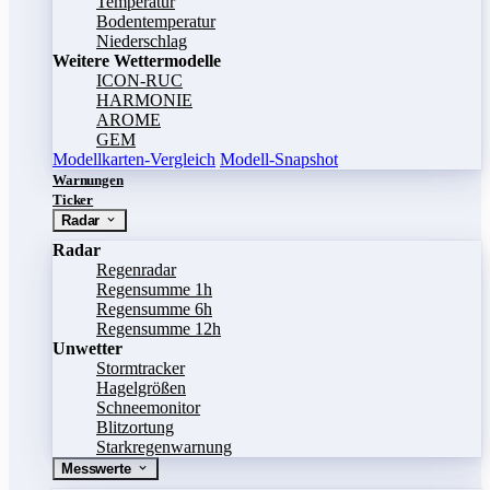
Temperatur
Bodentemperatur
Niederschlag
Weitere Wettermodelle
ICON-RUC
HARMONIE
AROME
GEM
Modellkarten-Vergleich
Modell-Snapshot
Warnungen
Ticker
Radar
Radar
Regenradar
Regensumme 1h
Regensumme 6h
Regensumme 12h
Unwetter
Stormtracker
Hagelgrößen
Schneemonitor
Blitzortung
Starkregenwarnung
Messwerte