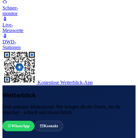
Schnee-
monitor
Live-
Messwerte
DWD-
Stationen
Kostenlose Wetterblick-App
Wetterblick
Dein präzises Wetterportal. Wir bringen dir die Daten, die du
brauchst – schnell und übersichtlich.
WhatsApp
Kontakt