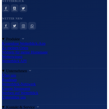
WETTERBLICK
WETTER NRW
Produkte
Kostenlose Wetterblick-App
Zu meinen Orten
Widgets für meine Homepage
Wetterwissen
Wetterblick API
Unternehmen
Über uns
Roadmap
Wetterblick-Netzwerk
Unsere Sponsoren
Werben auf Wetterblick
Unterstütze uns
Kontakt & Service