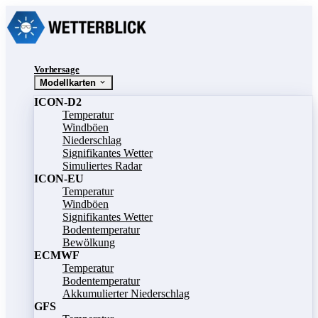
Vorhersage
Modellkarten
ICON-D2
Temperatur
Windböen
Niederschlag
Signifikantes Wetter
Simuliertes Radar
ICON-EU
Temperatur
Windböen
Signifikantes Wetter
Bodentemperatur
Bewölkung
ECMWF
Temperatur
Bodentemperatur
Akkumulierter Niederschlag
GFS