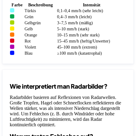
Farbe
Beschreibung
Intensität
Türkis
0,1–0,4 mm/h (sehr leicht)
Grün
0,4–3 mm/h (leicht)
Gelbgrün
3–7,5 mm/h (mäßig)
Gelb
5–10 mm/h (stark)
Orange
10–15 mm/h (sehr stark)
Rot
15–45 mm/h (heftig/Unwetter)
Violett
45–100 mm/h (extrem)
Blau
≥100 mm/h (katastrophal)
Wie interpretiert man Radarbilder?
Radarbilder basieren auf Reflexionen von Radarwellen.
Große Tropfen, Hagel oder Schneeflocken reflektieren die
Wellen stärker, was als intensiver Niederschlag dargestellt
wird. Um Fehlechos (z. B. durch Windräder oder hohe
Luftfeuchtigkeit) zu minimieren, wird das Radar
kontinuierlich optimiert.