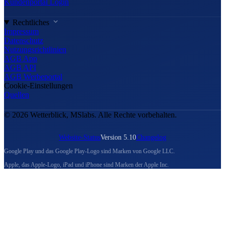
Kundenportal Login
Rechtliches
Impressum
Datenschutz
Nutzungsrichtlinien
AGB App
AGB API
AGB Werbeportal
Cookie-Einstellungen
Quellen
© 2026 Wetterblick, MSlabs. Alle Rechte vorbehalten.
Website-Status
Version 5.10
Changelog
Google Play und das Google Play-Logo sind Marken von Google LLC.
Apple, das Apple-Logo, iPad und iPhone sind Marken der Apple Inc.