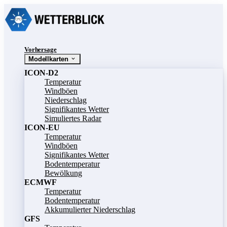
Vorhersage
Modellkarten
ICON-D2
Temperatur
Windböen
Niederschlag
Signifikantes Wetter
Simuliertes Radar
ICON-EU
Temperatur
Windböen
Signifikantes Wetter
Bodentemperatur
Bewölkung
ECMWF
Temperatur
Bodentemperatur
Akkumulierter Niederschlag
GFS