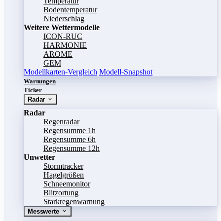
Temperatur
Bodentemperatur
Niederschlag
Weitere Wettermodelle
ICON-RUC
HARMONIE
AROME
GEM
Modellkarten-Vergleich
Modell-Snapshot
Warnungen
Ticker
Radar
Radar
Regenradar
Regensumme 1h
Regensumme 6h
Regensumme 12h
Unwetter
Stormtracker
Hagelgrößen
Schneemonitor
Blitzortung
Starkregenwarnung
Messwerte