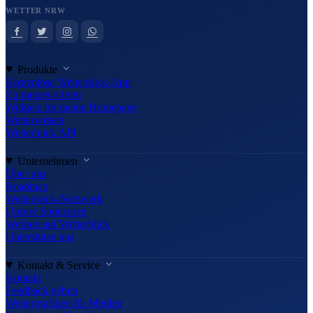
WETTER NRW
Produkte
Kostenlose Wetterblick-App
Zu meinen Orten
Widgets für meine Homepage
Wetterwissen
Wetterblick API
Unternehmen
Über uns
Roadmap
Wetterblick-Netzwerk
Unsere Sponsoren
Werben auf Wetterblick
Unterstütze uns
Kontakt & Service
Kontakt
Feedback geben
Wettergrafiken für Medien