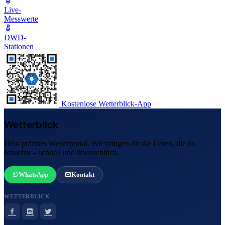
Live-
Messwerte
DWD-
Stationen
Kostenlose Wetterblick-App
Wetterblick
Dein präzises Wetterportal. Wir bringen dir die Daten, die du
brauchst – schnell und übersichtlich.
WhatsApp
Kontakt
WETTERBLICK