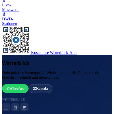
Live-
Messwerte
DWD-
Stationen
Kostenlose Wetterblick-App
Wetterblick
Dein präzises Wetterportal. Wir bringen dir die Daten, die du
brauchst – schnell und übersichtlich.
WhatsApp
Kontakt
WETTERBLICK