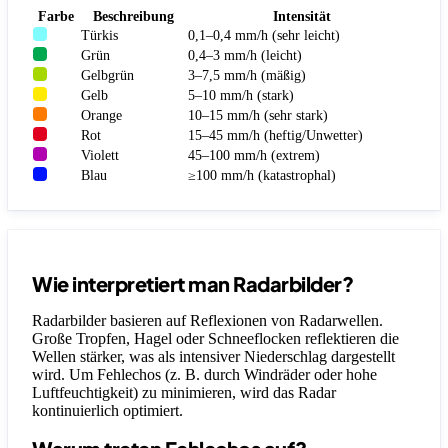
Farbe
Beschreibung
Intensität
Türkis
0,1–0,4 mm/h (sehr leicht)
Grün
0,4–3 mm/h (leicht)
Gelbgrün
3–7,5 mm/h (mäßig)
Gelb
5–10 mm/h (stark)
Orange
10–15 mm/h (sehr stark)
Rot
15–45 mm/h (heftig/Unwetter)
Violett
45–100 mm/h (extrem)
Blau
≥100 mm/h (katastrophal)
Wie interpretiert man Radarbilder?
Radarbilder basieren auf Reflexionen von Radarwellen.
Große Tropfen, Hagel oder Schneeflocken reflektieren die
Wellen stärker, was als intensiver Niederschlag dargestellt
wird. Um Fehlechos (z. B. durch Windräder oder hohe
Luftfeuchtigkeit) zu minimieren, wird das Radar
kontinuierlich optimiert.