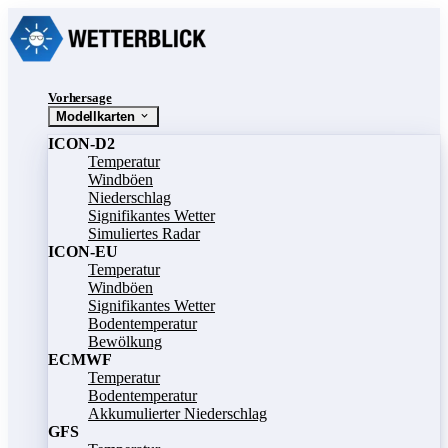
Vorhersage
Modellkarten
ICON-D2
Temperatur
Windböen
Niederschlag
Signifikantes Wetter
Simuliertes Radar
ICON-EU
Temperatur
Windböen
Signifikantes Wetter
Bodentemperatur
Bewölkung
ECMWF
Temperatur
Bodentemperatur
Akkumulierter Niederschlag
GFS