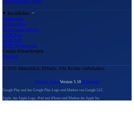
Kundenportal Login
Rechtliches
Impressum
Datenschutz
Nutzungsrichtlinien
AGB App
AGB API
AGB Werbeportal
Cookie-Einstellungen
Quellen
© 2026 Wetterblick, MSlabs. Alle Rechte vorbehalten.
Website-Status
Version 5.10
Changelog
Google Play und das Google Play-Logo sind Marken von Google LLC.
Apple, das Apple-Logo, iPad und iPhone sind Marken der Apple Inc.