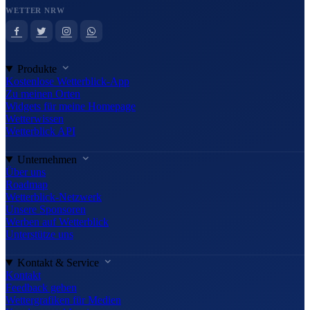
WETTER NRW
Produkte
Kostenlose Wetterblick-App
Zu meinen Orten
Widgets für meine Homepage
Wetterwissen
Wetterblick API
Unternehmen
Über uns
Roadmap
Wetterblick-Netzwerk
Unsere Sponsoren
Werben auf Wetterblick
Unterstütze uns
Kontakt & Service
Kontakt
Feedback geben
Wettergrafiken für Medien