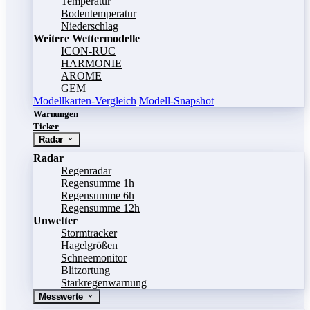
Temperatur
Bodentemperatur
Niederschlag
Weitere Wettermodelle
ICON-RUC
HARMONIE
AROME
GEM
Modellkarten-Vergleich
Modell-Snapshot
Warnungen
Ticker
Radar
Radar
Regenradar
Regensumme 1h
Regensumme 6h
Regensumme 12h
Unwetter
Stormtracker
Hagelgrößen
Schneemonitor
Blitzortung
Starkregenwarnung
Messwerte