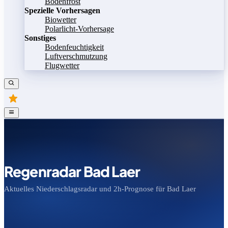
Bodenfrost
Spezielle Vorhersagen
Biowetter
Polarlicht-Vorhersage
Sonstiges
Bodenfeuchtigkeit
Luftverschmutzung
Flugwetter
Regenradar Bad Laer
Aktuelles Niederschlagsradar und 2h-Prognose für Bad Laer
Bild speichern
Legende