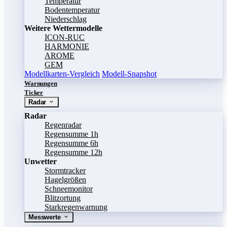
Temperatur
Bodentemperatur
Niederschlag
Weitere Wettermodelle
ICON-RUC
HARMONIE
AROME
GEM
Modellkarten-Vergleich
Modell-Snapshot
Warnungen
Ticker
Radar
Radar
Regenradar
Regensumme 1h
Regensumme 6h
Regensumme 12h
Unwetter
Stormtracker
Hagelgrößen
Schneemonitor
Blitzortung
Starkregenwarnung
Messwerte