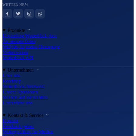
WETTER NRW
Produkte
Kostenlose Wetterblick-App
Zu meinen Orten
Widgets für meine Homepage
Wetterwissen
Wetterblick API
Unternehmen
Über uns
Roadmap
Wetterblick-Netzwerk
Unsere Sponsoren
Werben auf Wetterblick
Unterstütze uns
Kontakt & Service
Kontakt
Feedback geben
Wettergrafiken für Medien