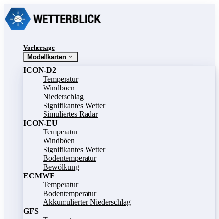
Vorhersage
Modellkarten
ICON-D2
Temperatur
Windböen
Niederschlag
Signifikantes Wetter
Simuliertes Radar
ICON-EU
Temperatur
Windböen
Signifikantes Wetter
Bodentemperatur
Bewölkung
ECMWF
Temperatur
Bodentemperatur
Akkumulierter Niederschlag
GFS