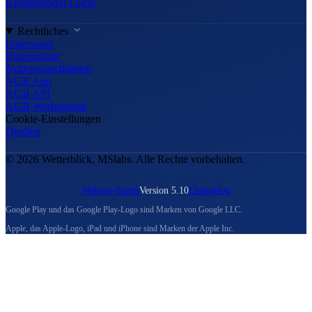
Kundenportal Login
Rechtliches
Impressum
Datenschutz
Nutzungsrichtlinien
AGB App
AGB API
AGB Werbeportal
Cookie-Einstellungen
Quellen
© 2026 Wetterblick, MSlabs. Alle Rechte vorbehalten.
Website-Status
Version 5.10
Changelog
Google Play und das Google Play-Logo sind Marken von Google LLC.
Apple, das Apple-Logo, iPad und iPhone sind Marken der Apple Inc.