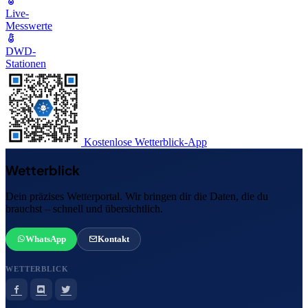
Live-
Messwerte
DWD-
Stationen
Kostenlose Wetterblick-App
Wetterblick
Dein präzises Wetterportal. Wir bringen dir die Daten, die du
brauchst – schnell und übersichtlich.
WhatsApp
Kontakt
WETTERBLICK