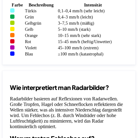
Farbe
Beschreibung
Intensität
Türkis
0,1–0,4 mm/h (sehr leicht)
Grün
0,4–3 mm/h (leicht)
Gelbgrün
3–7,5 mm/h (mäßig)
Gelb
5–10 mm/h (stark)
Orange
10–15 mm/h (sehr stark)
Rot
15–45 mm/h (heftig/Unwetter)
Violett
45–100 mm/h (extrem)
Blau
≥100 mm/h (katastrophal)
Wie interpretiert man Radarbilder?
Radarbilder basieren auf Reflexionen von Radarwellen.
Große Tropfen, Hagel oder Schneeflocken reflektieren die
Wellen stärker, was als intensiver Niederschlag dargestellt
wird. Um Fehlechos (z. B. durch Windräder oder hohe
Luftfeuchtigkeit) zu minimieren, wird das Radar
kontinuierlich optimiert.