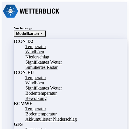
Vorhersage
Modellkarten
ICON-D2
Temperatur
Windböen
Niederschlag
Signifikantes Wetter
Simuliertes Radar
ICON-EU
Temperatur
Windböen
Signifikantes Wetter
Bodentemperatur
Bewölkung
ECMWF
Temperatur
Bodentemperatur
Akkumulierter Niederschlag
GFS