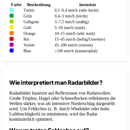
Farbe
Beschreibung
Intensität
Türkis
0,1–0,4 mm/h (sehr leicht)
Grün
0,4–3 mm/h (leicht)
Gelbgrün
3–7,5 mm/h (mäßig)
Gelb
5–10 mm/h (stark)
Orange
10–15 mm/h (sehr stark)
Rot
15–45 mm/h (heftig/Unwetter)
Violett
45–100 mm/h (extrem)
Blau
≥100 mm/h (katastrophal)
Wie interpretiert man Radarbilder?
Radarbilder basieren auf Reflexionen von Radarwellen.
Große Tropfen, Hagel oder Schneeflocken reflektieren die
Wellen stärker, was als intensiver Niederschlag dargestellt
wird. Um Fehlechos (z. B. durch Windräder oder hohe
Luftfeuchtigkeit) zu minimieren, wird das Radar
kontinuierlich optimiert.