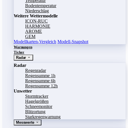
Temperatur
Bodentemperatur
Niederschlag
Weitere Wettermodelle
ICON-RUC
HARMONIE
AROME
GEM
Modellkarten-Vergleich
Modell-Snapshot
Warnungen
Ticker
Radar
Radar
Regenradar
Regensumme 1h
Regensumme 6h
Regensumme 12h
Unwetter
Stormtracker
Hagelgrößen
Schneemonitor
Blitzortung
Starkregenwarnung
Messwerte