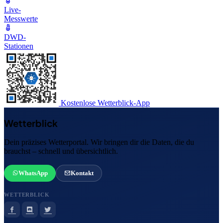
Live-
Messwerte
DWD-
Stationen
Kostenlose Wetterblick-App
Wetterblick
Dein präzises Wetterportal. Wir bringen dir die Daten, die du
brauchst – schnell und übersichtlich.
WhatsApp
Kontakt
WETTERBLICK