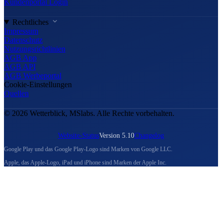
Kundenportal Login
Rechtliches
Impressum
Datenschutz
Nutzungsrichtlinien
AGB App
AGB API
AGB Werbeportal
Cookie-Einstellungen
Quellen
© 2026 Wetterblick, MSlabs. Alle Rechte vorbehalten.
Website-Status
Version 5.10
Changelog
Google Play und das Google Play-Logo sind Marken von Google LLC.
Apple, das Apple-Logo, iPad und iPhone sind Marken der Apple Inc.