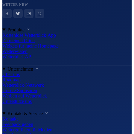
WETTER NRW
Produkte
Kostenlose Wetterblick-App
Zu meinen Orten
Widgets für meine Homepage
Wetterwissen
Wetterblick API
Unternehmen
Über uns
Roadmap
Wetterblick-Netzwerk
Unsere Sponsoren
Werben auf Wetterblick
Unterstütze uns
Kontakt & Service
Kontakt
Feedback geben
Wettergrafiken für Medien