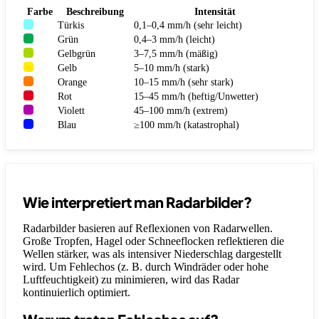
Farbe
Beschreibung
Intensität
Türkis
0,1–0,4 mm/h (sehr leicht)
Grün
0,4–3 mm/h (leicht)
Gelbgrün
3–7,5 mm/h (mäßig)
Gelb
5–10 mm/h (stark)
Orange
10–15 mm/h (sehr stark)
Rot
15–45 mm/h (heftig/Unwetter)
Violett
45–100 mm/h (extrem)
Blau
≥100 mm/h (katastrophal)
Wie interpretiert man Radarbilder?
Radarbilder basieren auf Reflexionen von Radarwellen.
Große Tropfen, Hagel oder Schneeflocken reflektieren die
Wellen stärker, was als intensiver Niederschlag dargestellt
wird. Um Fehlechos (z. B. durch Windräder oder hohe
Luftfeuchtigkeit) zu minimieren, wird das Radar
kontinuierlich optimiert.