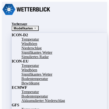
Vorhersage
Modellkarten
ICON-D2
Temperatur
Windböen
Niederschlag
Signifikantes Wetter
Simuliertes Radar
ICON-EU
Temperatur
Windböen
Signifikantes Wetter
Bodentemperatur
Bewölkung
ECMWF
Temperatur
Bodentemperatur
Akkumulierter Niederschlag
GFS