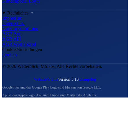
Kundenportal Login
Rechtliches
Impressum
Datenschutz
Nutzungsrichtlinien
AGB App
AGB API
AGB Werbeportal
Cookie-Einstellungen
Quellen
© 2026 Wetterblick, MSlabs. Alle Rechte vorbehalten.
Website-Status
Version 5.10
Changelog
Google Play und das Google Play-Logo sind Marken von Google LLC.
Apple, das Apple-Logo, iPad und iPhone sind Marken der Apple Inc.