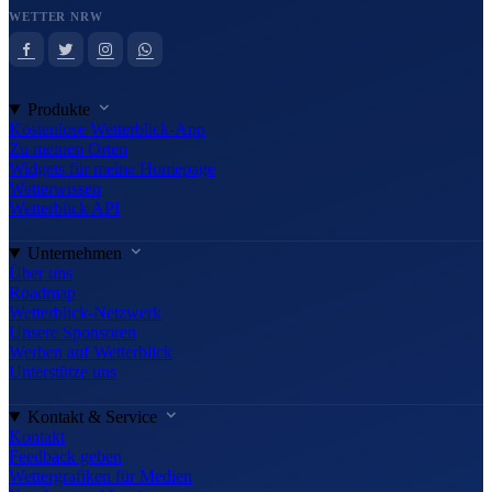
WETTER NRW
Produkte
Kostenlose Wetterblick-App
Zu meinen Orten
Widgets für meine Homepage
Wetterwissen
Wetterblick API
Unternehmen
Über uns
Roadmap
Wetterblick-Netzwerk
Unsere Sponsoren
Werben auf Wetterblick
Unterstütze uns
Kontakt & Service
Kontakt
Feedback geben
Wettergrafiken für Medien