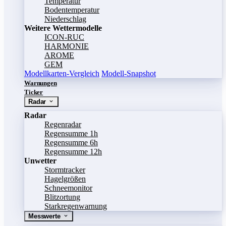
Temperatur
Bodentemperatur
Niederschlag
Weitere Wettermodelle
ICON-RUC
HARMONIE
AROME
GEM
Modellkarten-Vergleich
Modell-Snapshot
Warnungen
Ticker
Radar
Radar
Regenradar
Regensumme 1h
Regensumme 6h
Regensumme 12h
Unwetter
Stormtracker
Hagelgrößen
Schneemonitor
Blitzortung
Starkregenwarnung
Messwerte