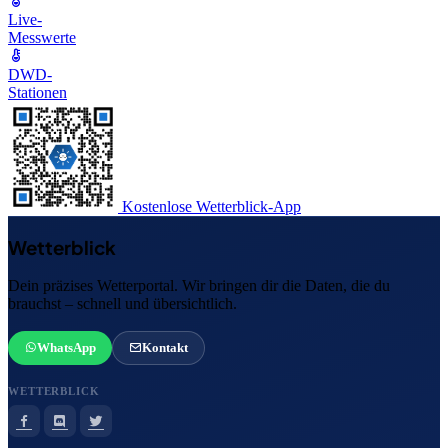
Live-
Messwerte
DWD-
Stationen
Kostenlose Wetterblick-App
Wetterblick
Dein präzises Wetterportal. Wir bringen dir die Daten, die du
brauchst – schnell und übersichtlich.
WhatsApp
Kontakt
WETTERBLICK