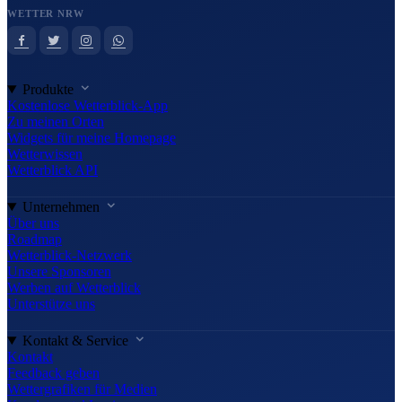
WETTER NRW
Produkte
Kostenlose Wetterblick-App
Zu meinen Orten
Widgets für meine Homepage
Wetterwissen
Wetterblick API
Unternehmen
Über uns
Roadmap
Wetterblick-Netzwerk
Unsere Sponsoren
Werben auf Wetterblick
Unterstütze uns
Kontakt & Service
Kontakt
Feedback geben
Wettergrafiken für Medien