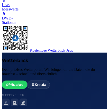
Live-
Messwerte
DWD-
Stationen
Kostenlose Wetterblick-App
Wetterblick
Dein präzises Wetterportal. Wir bringen dir die Daten, die du
brauchst – schnell und übersichtlich.
WhatsApp
Kontakt
WETTERBLICK