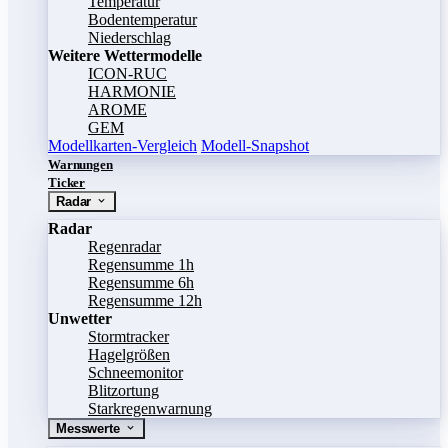
Temperatur
Bodentemperatur
Niederschlag
Weitere Wettermodelle
ICON-RUC
HARMONIE
AROME
GEM
Modellkarten-Vergleich
Modell-Snapshot
Warnungen
Ticker
Radar
Radar
Regenradar
Regensumme 1h
Regensumme 6h
Regensumme 12h
Unwetter
Stormtracker
Hagelgrößen
Schneemonitor
Blitzortung
Starkregenwarnung
Messwerte