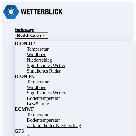
Vorhersage
Modellkarten
ICON-D2
Temperatur
Windböen
Niederschlag
Signifikantes Wetter
Simuliertes Radar
ICON-EU
Temperatur
Windböen
Signifikantes Wetter
Bodentemperatur
Bewölkung
ECMWF
Temperatur
Bodentemperatur
Akkumulierter Niederschlag
GFS