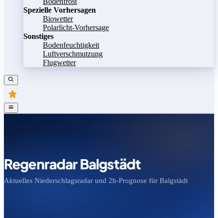
Bodenfrost
Spezielle Vorhersagen
Biowetter
Polarlicht-Vorhersage
Sonstiges
Bodenfeuchtigkeit
Luftverschmutzung
Flugwetter
Regenradar Balgstädt
Aktuelles Niederschlagsradar und 2h-Prognose für Balgstädt
Bild speichern
Legende