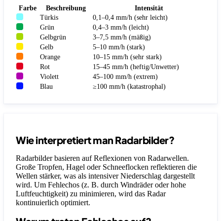
Farbe
Beschreibung
Intensität
Türkis
0,1–0,4 mm/h (sehr leicht)
Grün
0,4–3 mm/h (leicht)
Gelbgrün
3–7,5 mm/h (mäßig)
Gelb
5–10 mm/h (stark)
Orange
10–15 mm/h (sehr stark)
Rot
15–45 mm/h (heftig/Unwetter)
Violett
45–100 mm/h (extrem)
Blau
≥100 mm/h (katastrophal)
Wie interpretiert man Radarbilder?
Radarbilder basieren auf Reflexionen von Radarwellen.
Große Tropfen, Hagel oder Schneeflocken reflektieren die
Wellen stärker, was als intensiver Niederschlag dargestellt
wird. Um Fehlechos (z. B. durch Windräder oder hohe
Luftfeuchtigkeit) zu minimieren, wird das Radar
kontinuierlich optimiert.