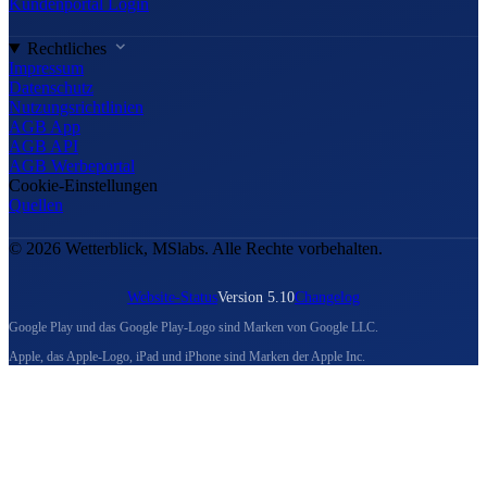
Kundenportal Login
Rechtliches
Impressum
Datenschutz
Nutzungsrichtlinien
AGB App
AGB API
AGB Werbeportal
Cookie-Einstellungen
Quellen
© 2026 Wetterblick, MSlabs. Alle Rechte vorbehalten.
Website-Status
Version 5.10
Changelog
Google Play und das Google Play-Logo sind Marken von Google LLC.
Apple, das Apple-Logo, iPad und iPhone sind Marken der Apple Inc.