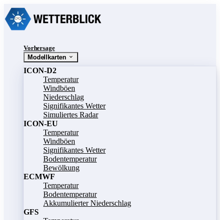
Vorhersage
Modellkarten
ICON-D2
Temperatur
Windböen
Niederschlag
Signifikantes Wetter
Simuliertes Radar
ICON-EU
Temperatur
Windböen
Signifikantes Wetter
Bodentemperatur
Bewölkung
ECMWF
Temperatur
Bodentemperatur
Akkumulierter Niederschlag
GFS