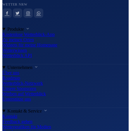
WETTER NRW
Produkte
Kostenlose Wetterblick-App
Zu meinen Orten
Widgets für meine Homepage
Wetterwissen
Wetterblick API
Unternehmen
Über uns
Roadmap
Wetterblick-Netzwerk
Unsere Sponsoren
Werben auf Wetterblick
Unterstütze uns
Kontakt & Service
Kontakt
Feedback geben
Wettergrafiken für Medien