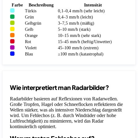
Farbe
Beschreibung
Intensität
Türkis
0,1–0,4 mm/h (sehr leicht)
Grün
0,4–3 mm/h (leicht)
Gelbgrün
3–7,5 mm/h (mäßig)
Gelb
5–10 mm/h (stark)
Orange
10–15 mm/h (sehr stark)
Rot
15–45 mm/h (heftig/Unwetter)
Violett
45–100 mm/h (extrem)
Blau
≥100 mm/h (katastrophal)
Wie interpretiert man Radarbilder?
Radarbilder basieren auf Reflexionen von Radarwellen.
Große Tropfen, Hagel oder Schneeflocken reflektieren die
Wellen stärker, was als intensiver Niederschlag dargestellt
wird. Um Fehlechos (z. B. durch Windräder oder hohe
Luftfeuchtigkeit) zu minimieren, wird das Radar
kontinuierlich optimiert.