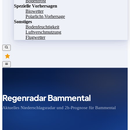
Bodenfrost
Spezielle Vorhersagen
Biowetter
Polarlicht-Vorhersage
Sonstiges
Bodenfeuchtigkeit
Luftverschmutzung
Flugwetter
Regenradar Bammental
Aktuelles Niederschlagsradar und 2h-Prognose für Bammental
Bild speichern
Legende