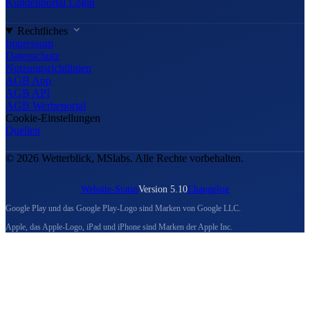
Kundenportal Login
Rechtliches
Impressum
Datenschutz
Nutzungsrichtlinien
AGB App
AGB API
AGB Werbeportal
Cookie-Einstellungen
Quellen
© 2026 Wetterblick, MSlabs. Alle Rechte vorbehalten.
Website-Status
Version 5.10
Changelog
Google Play und das Google Play-Logo sind Marken von Google LLC.
Apple, das Apple-Logo, iPad und iPhone sind Marken der Apple Inc.