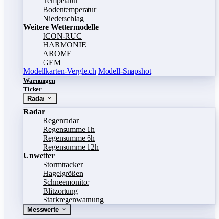
Temperatur
Bodentemperatur
Niederschlag
Weitere Wettermodelle
ICON-RUC
HARMONIE
AROME
GEM
Modellkarten-Vergleich
Modell-Snapshot
Warnungen
Ticker
Radar
Radar
Regenradar
Regensumme 1h
Regensumme 6h
Regensumme 12h
Unwetter
Stormtracker
Hagelgrößen
Schneemonitor
Blitzortung
Starkregenwarnung
Messwerte