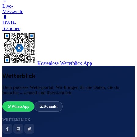
Live-
Messwerte
DWD-
Stationen
Kostenlose Wetterblick-App
Wetterblick
Dein präzises Wetterportal. Wir bringen dir die Daten, die du
brauchst – schnell und übersichtlich.
WhatsApp
Kontakt
WETTERBLICK