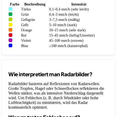
Farbe
Beschreibung
Intensität
Türkis
0,1–0,4 mm/h (sehr leicht)
Grün
0,4–3 mm/h (leicht)
Gelbgrün
3–7,5 mm/h (mäßig)
Gelb
5–10 mm/h (stark)
Orange
10–15 mm/h (sehr stark)
Rot
15–45 mm/h (heftig/Unwetter)
Violett
45–100 mm/h (extrem)
Blau
≥100 mm/h (katastrophal)
Wie interpretiert man Radarbilder?
Radarbilder basieren auf Reflexionen von Radarwellen.
Große Tropfen, Hagel oder Schneeflocken reflektieren die
Wellen stärker, was als intensiver Niederschlag dargestellt
wird. Um Fehlechos (z. B. durch Windräder oder hohe
Luftfeuchtigkeit) zu minimieren, wird das Radar
kontinuierlich optimiert.