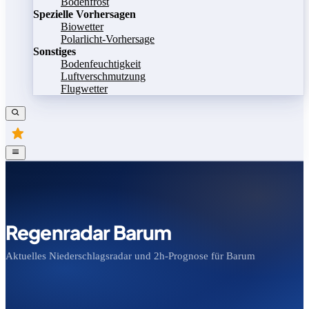
Bodenfrost
Spezielle Vorhersagen
Biowetter
Polarlicht-Vorhersage
Sonstiges
Bodenfeuchtigkeit
Luftverschmutzung
Flugwetter
Regenradar Barum
Aktuelles Niederschlagsradar und 2h-Prognose für Barum
Bild speichern
Legende