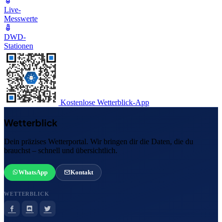
Live-
Messwerte
DWD-
Stationen
Kostenlose Wetterblick-App
Wetterblick
Dein präzises Wetterportal. Wir bringen dir die Daten, die du
brauchst – schnell und übersichtlich.
WhatsApp
Kontakt
WETTERBLICK