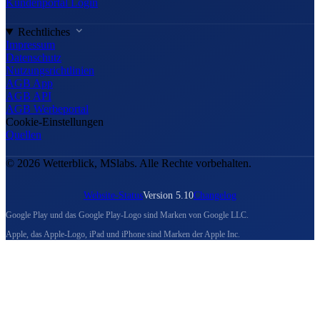
Kundenportal Login
Rechtliches
Impressum
Datenschutz
Nutzungsrichtlinien
AGB App
AGB API
AGB Werbeportal
Cookie-Einstellungen
Quellen
© 2026 Wetterblick, MSlabs. Alle Rechte vorbehalten.
Website-Status
Version 5.10
Changelog
Google Play und das Google Play-Logo sind Marken von Google LLC.
Apple, das Apple-Logo, iPad und iPhone sind Marken der Apple Inc.