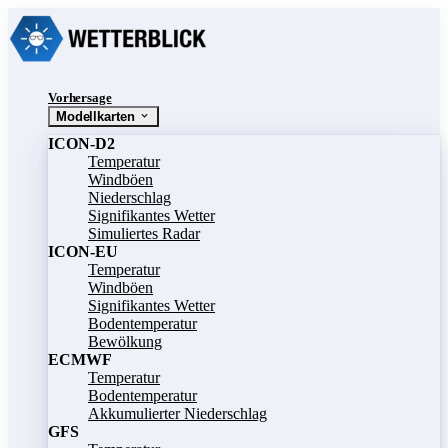
Vorhersage
Modellkarten
ICON-D2
Temperatur
Windböen
Niederschlag
Signifikantes Wetter
Simuliertes Radar
ICON-EU
Temperatur
Windböen
Signifikantes Wetter
Bodentemperatur
Bewölkung
ECMWF
Temperatur
Bodentemperatur
Akkumulierter Niederschlag
GFS