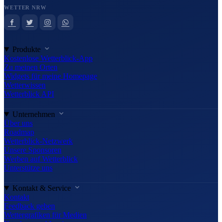
WETTER NRW
Produkte
Kostenlose Wetterblick-App
Zu meinen Orten
Widgets für meine Homepage
Wetterwissen
Wetterblick API
Unternehmen
Über uns
Roadmap
Wetterblick-Netzwerk
Unsere Sponsoren
Werben auf Wetterblick
Unterstütze uns
Kontakt & Service
Kontakt
Feedback geben
Wettergrafiken für Medien