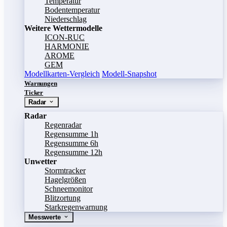
Temperatur
Bodentemperatur
Niederschlag
Weitere Wettermodelle
ICON-RUC
HARMONIE
AROME
GEM
Modellkarten-Vergleich
Modell-Snapshot
Warnungen
Ticker
Radar
Radar
Regenradar
Regensumme 1h
Regensumme 6h
Regensumme 12h
Unwetter
Stormtracker
Hagelgrößen
Schneemonitor
Blitzortung
Starkregenwarnung
Messwerte