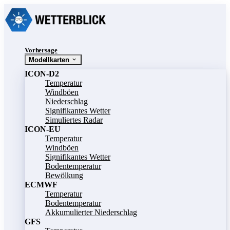
Vorhersage
Modellkarten
ICON-D2
Temperatur
Windböen
Niederschlag
Signifikantes Wetter
Simuliertes Radar
ICON-EU
Temperatur
Windböen
Signifikantes Wetter
Bodentemperatur
Bewölkung
ECMWF
Temperatur
Bodentemperatur
Akkumulierter Niederschlag
GFS