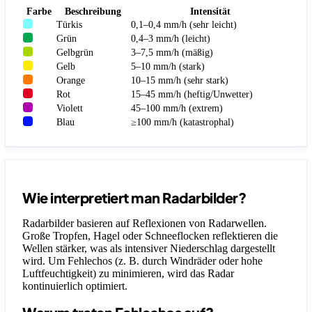
Farbe
Beschreibung
Intensität
Türkis
0,1–0,4 mm/h (sehr leicht)
Grün
0,4–3 mm/h (leicht)
Gelbgrün
3–7,5 mm/h (mäßig)
Gelb
5–10 mm/h (stark)
Orange
10–15 mm/h (sehr stark)
Rot
15–45 mm/h (heftig/Unwetter)
Violett
45–100 mm/h (extrem)
Blau
≥100 mm/h (katastrophal)
Wie interpretiert man Radarbilder?
Radarbilder basieren auf Reflexionen von Radarwellen.
Große Tropfen, Hagel oder Schneeflocken reflektieren die
Wellen stärker, was als intensiver Niederschlag dargestellt
wird. Um Fehlechos (z. B. durch Windräder oder hohe
Luftfeuchtigkeit) zu minimieren, wird das Radar
kontinuierlich optimiert.