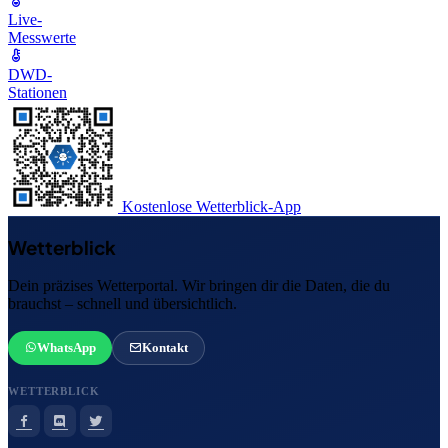
Live-
Messwerte
DWD-
Stationen
Kostenlose Wetterblick-App
Wetterblick
Dein präzises Wetterportal. Wir bringen dir die Daten, die du
brauchst – schnell und übersichtlich.
WhatsApp
Kontakt
WETTERBLICK