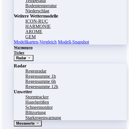
Temperatur
Bodentemperatur
Niederschlag
Weitere Wettermodelle
ICON-RUC
HARMONIE
AROME
GEM
Modellkarten-Vergleich
Modell-Snapshot
Warnungen
Ticker
Radar
Radar
Regenradar
Regensumme 1h
Regensumme 6h
Regensumme 12h
Unwetter
Stormtracker
Hagelgrößen
Schneemonitor
Blitzortung
Starkregenwarnung
Messwerte