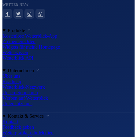
WETTER NRW
Produkte
Kostenlose Wetterblick-App
Zu meinen Orten
Widgets für meine Homepage
Wetterwissen
Wetterblick API
Unternehmen
Über uns
Roadmap
Wetterblick-Netzwerk
Unsere Sponsoren
Werben auf Wetterblick
Unterstütze uns
Kontakt & Service
Kontakt
Feedback geben
Wettergrafiken für Medien