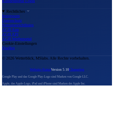
Kundenportal Login
Rechtliches
Impressum
Datenschutz
Nutzungsrichtlinien
AGB App
AGB API
AGB Werbeportal
Cookie-Einstellungen
Quellen
© 2026 Wetterblick, MSlabs. Alle Rechte vorbehalten.
Website-Status
Version 5.10
Changelog
Google Play und das Google Play-Logo sind Marken von Google LLC.
Apple, das Apple-Logo, iPad und iPhone sind Marken der Apple Inc.