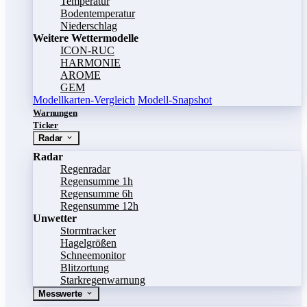
Temperatur
Bodentemperatur
Niederschlag
Weitere Wettermodelle
ICON-RUC
HARMONIE
AROME
GEM
Modellkarten-Vergleich
Modell-Snapshot
Warnungen
Ticker
Radar
Radar
Regenradar
Regensumme 1h
Regensumme 6h
Regensumme 12h
Unwetter
Stormtracker
Hagelgrößen
Schneemonitor
Blitzortung
Starkregenwarnung
Messwerte