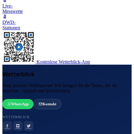
Live-
Messwerte
DWD-
Stationen
Kostenlose Wetterblick-App
Wetterblick
Dein präzises Wetterportal. Wir bringen dir die Daten, die du
brauchst – schnell und übersichtlich.
WhatsApp
Kontakt
WETTERBLICK