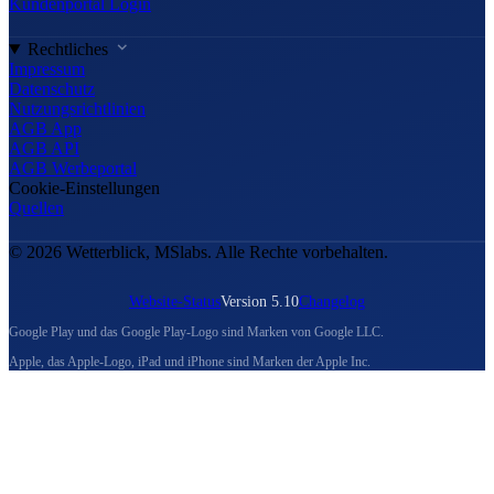
Kundenportal Login
Rechtliches
Impressum
Datenschutz
Nutzungsrichtlinien
AGB App
AGB API
AGB Werbeportal
Cookie-Einstellungen
Quellen
© 2026 Wetterblick, MSlabs. Alle Rechte vorbehalten.
Website-Status
Version 5.10
Changelog
Google Play und das Google Play-Logo sind Marken von Google LLC.
Apple, das Apple-Logo, iPad und iPhone sind Marken der Apple Inc.