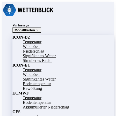
Vorhersage
Modellkarten
ICON-D2
Temperatur
Windböen
Niederschlag
Signifikantes Wetter
Simuliertes Radar
ICON-EU
Temperatur
Windböen
Signifikantes Wetter
Bodentemperatur
Bewölkung
ECMWF
Temperatur
Bodentemperatur
Akkumulierter Niederschlag
GFS