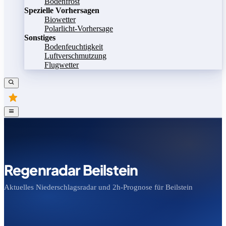
Bodenfrost
Spezielle Vorhersagen
Biowetter
Polarlicht-Vorhersage
Sonstiges
Bodenfeuchtigkeit
Luftverschmutzung
Flugwetter
Regenradar Beilstein
Aktuelles Niederschlagsradar und 2h-Prognose für Beilstein
Bild speichern
Legende