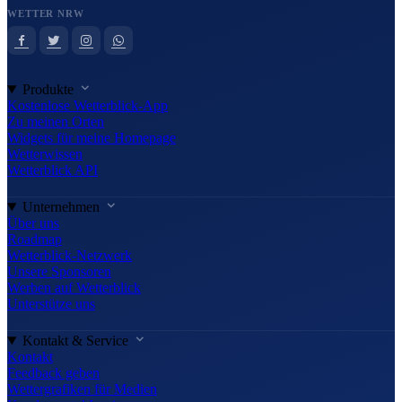
WETTER NRW
Produkte
Kostenlose Wetterblick-App
Zu meinen Orten
Widgets für meine Homepage
Wetterwissen
Wetterblick API
Unternehmen
Über uns
Roadmap
Wetterblick-Netzwerk
Unsere Sponsoren
Werben auf Wetterblick
Unterstütze uns
Kontakt & Service
Kontakt
Feedback geben
Wettergrafiken für Medien