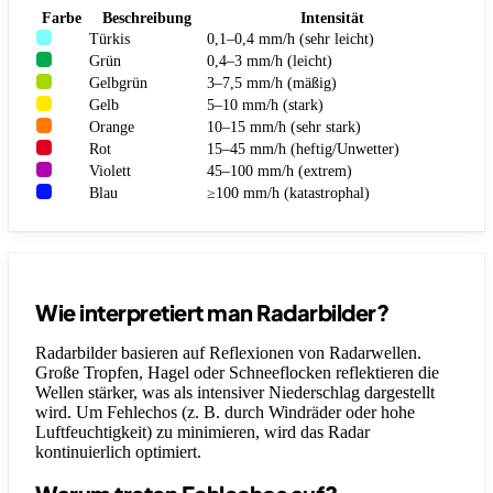
Farbe
Beschreibung
Intensität
Türkis
0,1–0,4 mm/h (sehr leicht)
Grün
0,4–3 mm/h (leicht)
Gelbgrün
3–7,5 mm/h (mäßig)
Gelb
5–10 mm/h (stark)
Orange
10–15 mm/h (sehr stark)
Rot
15–45 mm/h (heftig/Unwetter)
Violett
45–100 mm/h (extrem)
Blau
≥100 mm/h (katastrophal)
Wie interpretiert man Radarbilder?
Radarbilder basieren auf Reflexionen von Radarwellen.
Große Tropfen, Hagel oder Schneeflocken reflektieren die
Wellen stärker, was als intensiver Niederschlag dargestellt
wird. Um Fehlechos (z. B. durch Windräder oder hohe
Luftfeuchtigkeit) zu minimieren, wird das Radar
kontinuierlich optimiert.