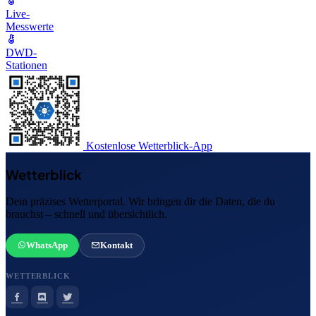
Live-
Messwerte
DWD-
Stationen
Kostenlose Wetterblick-App
Wetterblick
Dein präzises Wetterportal. Wir bringen dir die Daten, die du
brauchst – schnell und übersichtlich.
WhatsApp
Kontakt
WETTERBLICK