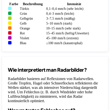
Farbe
Beschreibung
Intensität
Türkis
0,1–0,4 mm/h (sehr leicht)
Grün
0,4–3 mm/h (leicht)
Gelbgrün
3–7,5 mm/h (mäßig)
Gelb
5–10 mm/h (stark)
Orange
10–15 mm/h (sehr stark)
Rot
15–45 mm/h (heftig/Unwetter)
Violett
45–100 mm/h (extrem)
Blau
≥100 mm/h (katastrophal)
Wie interpretiert man Radarbilder?
Radarbilder basieren auf Reflexionen von Radarwellen.
Große Tropfen, Hagel oder Schneeflocken reflektieren die
Wellen stärker, was als intensiver Niederschlag dargestellt
wird. Um Fehlechos (z. B. durch Windräder oder hohe
Luftfeuchtigkeit) zu minimieren, wird das Radar
kontinuierlich optimiert.