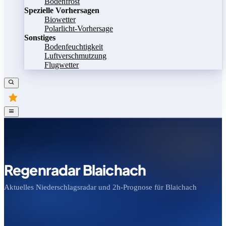
Bodenfrost
Spezielle Vorhersagen
Biowetter
Polarlicht-Vorhersage
Sonstiges
Bodenfeuchtigkeit
Luftverschmutzung
Flugwetter
Regenradar Blaichach
Aktuelles Niederschlagsradar und 2h-Prognose für Blaichach
Bild speichern
Legende