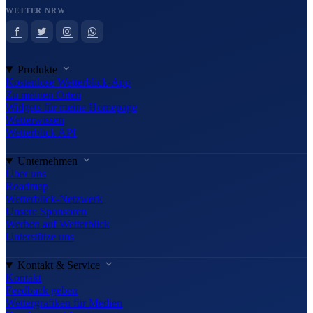
WETTER NRW
Produkte
Kostenlose Wetterblick-App
Zu meinen Orten
Widgets für meine Homepage
Wetterwissen
Wetterblick API
Unternehmen
Über uns
Roadmap
Wetterblick-Netzwerk
Unsere Sponsoren
Werben auf Wetterblick
Unterstütze uns
Kontakt & Service
Kontakt
Feedback geben
Wettergrafiken für Medien