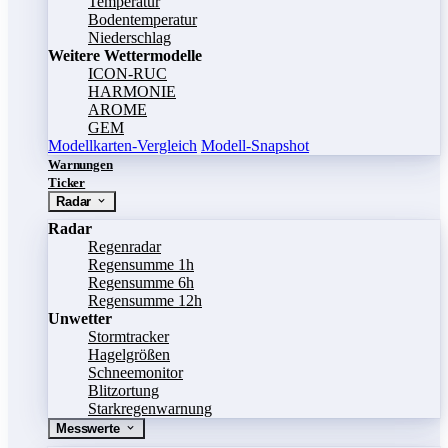
Temperatur
Bodentemperatur
Niederschlag
Weitere Wettermodelle
ICON-RUC
HARMONIE
AROME
GEM
Modellkarten-Vergleich
Modell-Snapshot
Warnungen
Ticker
Radar
Radar
Regenradar
Regensumme 1h
Regensumme 6h
Regensumme 12h
Unwetter
Stormtracker
Hagelgrößen
Schneemonitor
Blitzortung
Starkregenwarnung
Messwerte