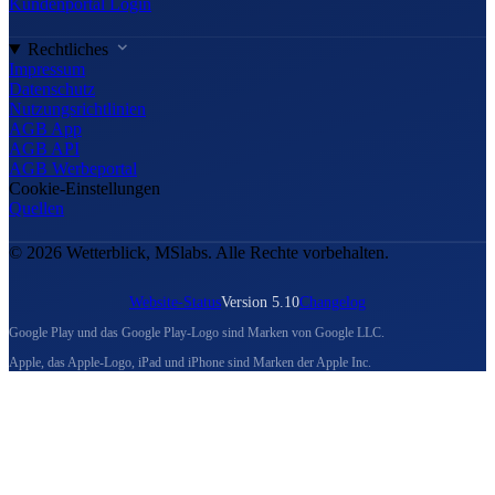
Kundenportal Login
Rechtliches
Impressum
Datenschutz
Nutzungsrichtlinien
AGB App
AGB API
AGB Werbeportal
Cookie-Einstellungen
Quellen
© 2026 Wetterblick, MSlabs. Alle Rechte vorbehalten.
Website-Status
Version 5.10
Changelog
Google Play und das Google Play-Logo sind Marken von Google LLC.
Apple, das Apple-Logo, iPad und iPhone sind Marken der Apple Inc.