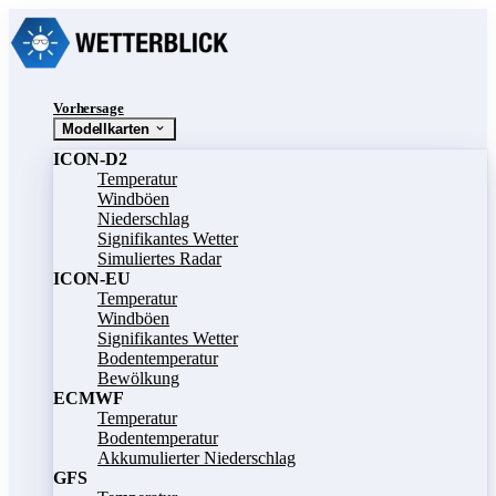
Vorhersage
Modellkarten
ICON-D2
Temperatur
Windböen
Niederschlag
Signifikantes Wetter
Simuliertes Radar
ICON-EU
Temperatur
Windböen
Signifikantes Wetter
Bodentemperatur
Bewölkung
ECMWF
Temperatur
Bodentemperatur
Akkumulierter Niederschlag
GFS