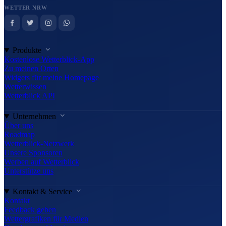
WETTER NRW
Produkte
Kostenlose Wetterblick-App
Zu meinen Orten
Widgets für meine Homepage
Wetterwissen
Wetterblick API
Unternehmen
Über uns
Roadmap
Wetterblick-Netzwerk
Unsere Sponsoren
Werben auf Wetterblick
Unterstütze uns
Kontakt & Service
Kontakt
Feedback geben
Wettergrafiken für Medien