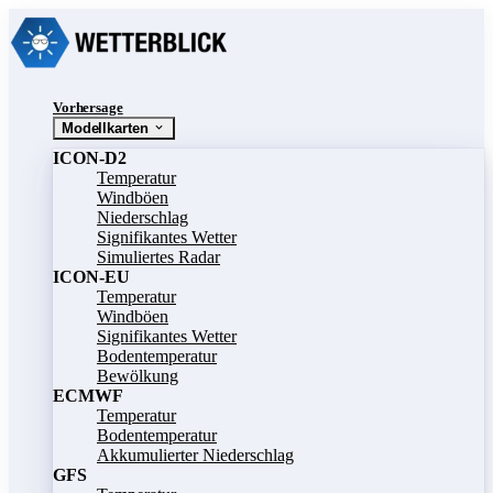
Vorhersage
Modellkarten
ICON-D2
Temperatur
Windböen
Niederschlag
Signifikantes Wetter
Simuliertes Radar
ICON-EU
Temperatur
Windböen
Signifikantes Wetter
Bodentemperatur
Bewölkung
ECMWF
Temperatur
Bodentemperatur
Akkumulierter Niederschlag
GFS