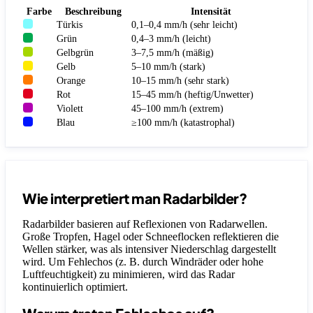
Farbe
Beschreibung
Intensität
Türkis
0,1–0,4 mm/h (sehr leicht)
Grün
0,4–3 mm/h (leicht)
Gelbgrün
3–7,5 mm/h (mäßig)
Gelb
5–10 mm/h (stark)
Orange
10–15 mm/h (sehr stark)
Rot
15–45 mm/h (heftig/Unwetter)
Violett
45–100 mm/h (extrem)
Blau
≥100 mm/h (katastrophal)
Wie interpretiert man Radarbilder?
Radarbilder basieren auf Reflexionen von Radarwellen.
Große Tropfen, Hagel oder Schneeflocken reflektieren die
Wellen stärker, was als intensiver Niederschlag dargestellt
wird. Um Fehlechos (z. B. durch Windräder oder hohe
Luftfeuchtigkeit) zu minimieren, wird das Radar
kontinuierlich optimiert.