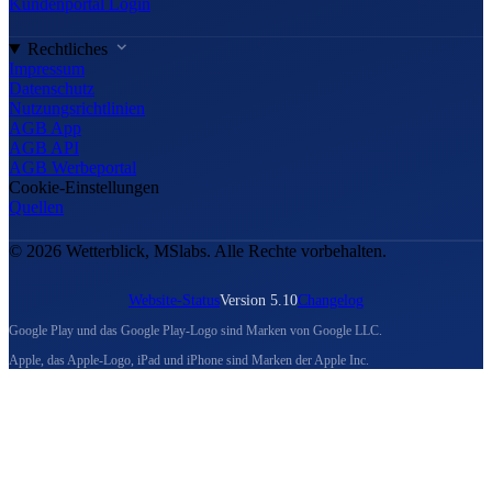
Kundenportal Login
Rechtliches
Impressum
Datenschutz
Nutzungsrichtlinien
AGB App
AGB API
AGB Werbeportal
Cookie-Einstellungen
Quellen
© 2026 Wetterblick, MSlabs. Alle Rechte vorbehalten.
Website-Status
Version 5.10
Changelog
Google Play und das Google Play-Logo sind Marken von Google LLC.
Apple, das Apple-Logo, iPad und iPhone sind Marken der Apple Inc.