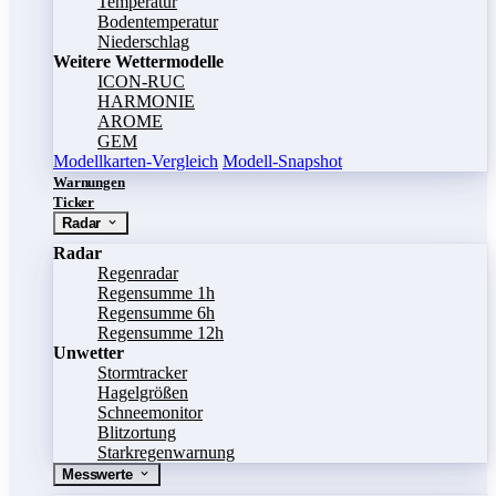
Temperatur
Bodentemperatur
Niederschlag
Weitere Wettermodelle
ICON-RUC
HARMONIE
AROME
GEM
Modellkarten-Vergleich
Modell-Snapshot
Warnungen
Ticker
Radar
Radar
Regenradar
Regensumme 1h
Regensumme 6h
Regensumme 12h
Unwetter
Stormtracker
Hagelgrößen
Schneemonitor
Blitzortung
Starkregenwarnung
Messwerte