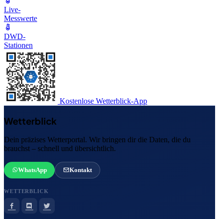
Live-
Messwerte
DWD-
Stationen
Kostenlose Wetterblick-App
Wetterblick
Dein präzises Wetterportal. Wir bringen dir die Daten, die du
brauchst – schnell und übersichtlich.
WhatsApp
Kontakt
WETTERBLICK